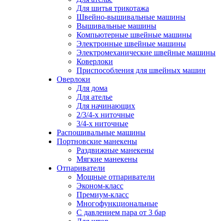
Для шитья трикотажа
Швейно-вышивальные машины
Вышивальные машины
Компьютерные швейные машины
Электронные швейные машины
Электромеханические швейные машины
Коверлоки
Приспособления для швейных машин
Оверлоки
Для дома
Для ателье
Для начинающих
2/3/4-х ниточные
3/4-х ниточные
Распошивальные машины
Портновские манекены
Раздвижные манекены
Мягкие манекены
Отпариватели
Мощные отпариватели
Эконом-класс
Премиум-класс
Многофункциональные
С давлением пара от 3 бар