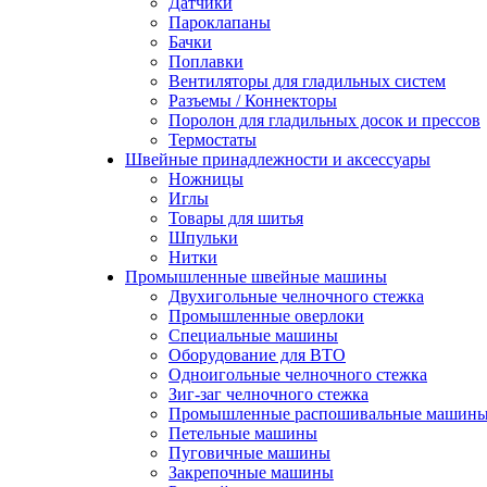
Датчики
Пароклапаны
Бачки
Поплавки
Вентиляторы для гладильных систем
Разъемы / Коннекторы
Поролон для гладильных досок и прессов
Термостаты
Швейные принадлежности и аксессуары
Ножницы
Иглы
Товары для шитья
Шпульки
Нитки
Промышленные швейные машины
Двухигольные челночного стежка
Промышленные оверлоки
Специальные машины
Оборудование для ВТО
Одноигольные челночного стежка
Зиг-заг челночного стежка
Промышленные распошивальные машин
Петельные машины
Пуговичные машины
Закрепочные машины