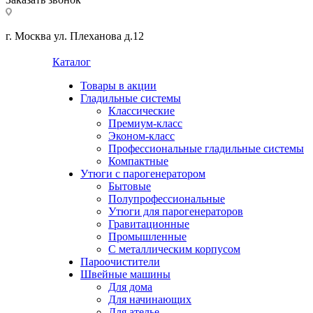
г. Москва ул. Плеханова д.12
Каталог
Товары в акции
Гладильные системы
Классические
Премиум-класс
Эконом-класс
Профессиональные гладильные системы
Компактные
Утюги с парогенератором
Бытовые
Полупрофессиональные
Утюги для парогенераторов
Гравитационные
Промышленные
С металлическим корпусом
Пароочистители
Швейные машины
Для дома
Для начинающих
Для ателье