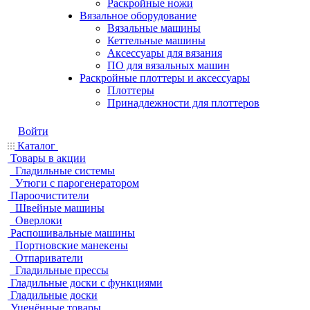
Раскройные ножи
Вязальное оборудование
Вязальные машины
Кеттельные машины
Аксессуары для вязания
ПО для вязальных машин
Раскройные плоттеры и аксессуары
Плоттеры
Принадлежности для плоттеров
Войти
Каталог
Товары в акции
Гладильные системы
Утюги с парогенератором
Пароочистители
Швейные машины
Оверлоки
Распошивальные машины
Портновские манекены
Отпариватели
Гладильные прессы
Гладильные доски с функциями
Гладильные доски
Уценённые товары