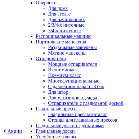
Оверлоки
Для дома
Для ателье
Для начинающих
2/3/4-х ниточные
3/4-х ниточные
Распошивальные машины
Портновские манекены
Раздвижные манекены
Мягкие манекены
Отпариватели
Мощные отпариватели
Эконом-класс
Премиум-класс
Многофункциональные
С давлением пара от 3 бар
Для штор
Для магазинов одежды
Отпариватели с гладильной доской
Гладильные прессы
Гладильные прессы каталог
Стенды для гладильных прессов
Гладильные доски с функциями
Акции
Гладильные доски
Уценённые товары