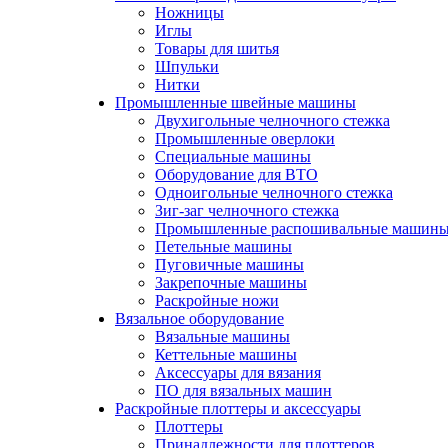
Ножницы
Иглы
Товары для шитья
Шпульки
Нитки
Промышленные швейные машины
Двухигольные челночного стежка
Промышленные оверлоки
Специальные машины
Оборудование для ВТО
Одноигольные челночного стежка
Зиг-заг челночного стежка
Промышленные распошивальные машин
Петельные машины
Пуговичные машины
Закрепочные машины
Раскройные ножи
Вязальное оборудование
Вязальные машины
Кеттельные машины
Аксессуары для вязания
ПО для вязальных машин
Раскройные плоттеры и аксессуары
Плоттеры
Принадлежности для плоттеров