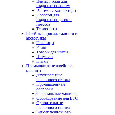
Вентиляторы для
гладильных систем
Разъемы / Коннекторы
Поролон для
гладильных досок и
прессов
Термостаты
Швейные принадлежности и
аксессуары
Ножницы
Иглы
Товары для шитья
Шпульки
Нитки
Промышленные швейные
машины
Двухигольные
челночного стежка
Промышленные
оверлоки
Специальные машины
Оборудование для ВТО
Одноигольные
челночного стежка
Зиг-заг челночного