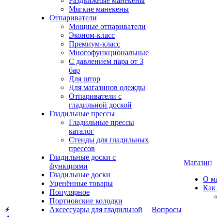
Раздвижные манекены
Мягкие манекены
Отпариватели
Мощные отпариватели
Эконом-класс
Премиум-класс
Многофункциональные
С давлением пара от 3
бар
Для штор
Для магазинов одежды
Отпариватели с
гладильной доской
Гладильные прессы
Гладильные прессы
каталог
Стенды для гладильных
прессов
Гладильные доски с
Магазин
функциями
Гладильные доски
О м
Уценённые товары
Как
Популярное
Портновские колодки
Аксессуары для гладильной
Вопросы