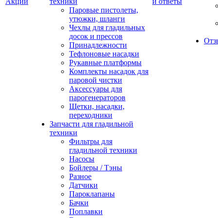
Акции
техники
и ответы
Паровые пистолеты,
утюжки, шланги
Чехлы для гладильных
досок и прессов
Отз
Принадлежности
Тефлоновые насадки
Рукавные платформы
Комплекты насадок для
паровой чистки
Аксессуары для
парогенераторов
Щетки, насадки,
переходники
Запчасти для гладильной
техники
Фильтры для
гладильной техники
Насосы
Бойлеры / Тэны
Разное
Датчики
Пароклапаны
Бачки
Поплавки