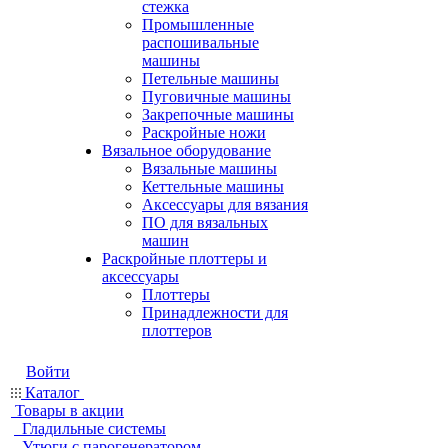
стежка
Промышленные
распошивальные
машины
Петельные машины
Пуговичные машины
Закрепочные машины
Раскройные ножи
Вязальное оборудование
Вязальные машины
Кеттельные машины
Аксессуары для вязания
ПО для вязальных
машин
Раскройные плоттеры и
аксессуары
Плоттеры
Принадлежности для
плоттеров
Войти
Каталог
Товары в акции
Гладильные системы
Утюги с парогенератором