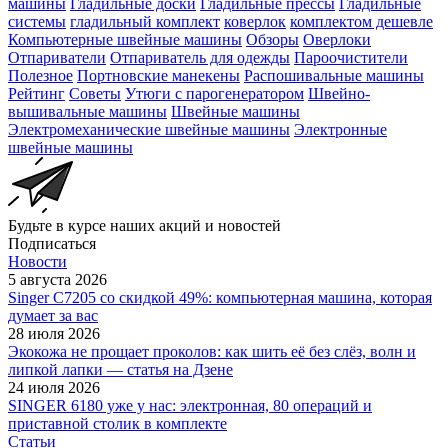
машины
Гладильные доски
Гладильные прессы
Гладильные
системы
гладильный комплект
коверлок
комплектом дешевле
Компьютерные швейные машины
Обзоры
Оверлоки
Отпариватели
Отпариватель для одежды
Пароочистители
Полезное
Портновские манекены
Распошивальные машины
Рейтинг
Советы
Утюги с парогенератором
Швейно-
вышивальные машины
Швейные машины
Электромеханические швейные машины
Электронные
швейные машины
Будьте в курсе наших акций и новостей
Подписаться
Новости
5 августа 2026
Singer C7205 со скидкой 49%: компьютерная машина, которая
думает за вас
28 июля 2026
Экокожа не прощает проколов: как шить её без слёз, волн и
липкой лапки — статья на Дзене
24 июля 2026
SINGER 6180 уже у нас: электронная, 80 операций и
приставной столик в комплекте
Статьи