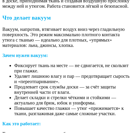
в доске, приподнимая ткань и создавая воздушную прослойку
между ней и утюгом. Работа становится лёгкой и безопасной.
Что делает вакуум
Вакуум, напротив, втягивает воздух вниз через гладильную
поверхность. Это режим максимально плотного контакта
утюга с тканью — идеально для плотных, «упрямых»
материалов: льна, джинсы, хлопка.
Зачем нужен вакуум:
Фиксирует ткань на месте — не сдвигается, не скользит
при глажке.
Удаляет лишнюю влагу и пар — предотвращает сырость
и «переотпаривание».
Продлевает срок службы доски — за счёт защиты
внутренней части от влаги.
Делает складки и стрелки чёткими и стойкими —
актуально для брюк, юбок и униформы.
Повышает качество глажки — утюг «прижимается» к
ткани, разглаживая даже самые сложные участки.
Как это работает: