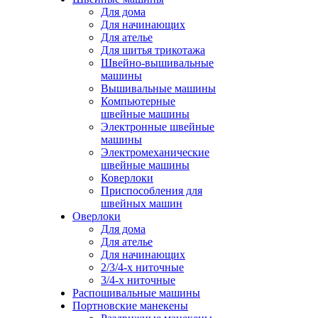
Для дома
Для начинающих
Для ателье
Для шитья трикотажа
Швейно-вышивальные
машины
Вышивальные машины
Компьютерные
швейные машины
Электронные швейные
машины
Электромеханические
швейные машины
Коверлоки
Приспособления для
швейных машин
Оверлоки
Для дома
Для ателье
Для начинающих
2/3/4-х ниточные
3/4-х ниточные
Распошивальные машины
Портновские манекены