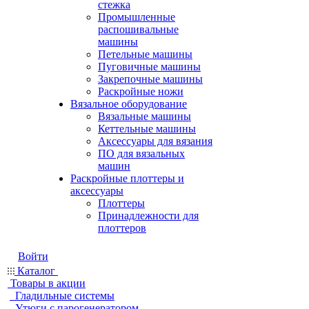
стежка
Промышленные
распошивальные
машины
Петельные машины
Пуговичные машины
Закрепочные машины
Раскройные ножи
Вязальное оборудование
Вязальные машины
Кеттельные машины
Аксессуары для вязания
ПО для вязальных
машин
Раскройные плоттеры и
аксессуары
Плоттеры
Принадлежности для
плоттеров
Войти
Каталог
Товары в акции
Гладильные системы
Утюги с парогенератором