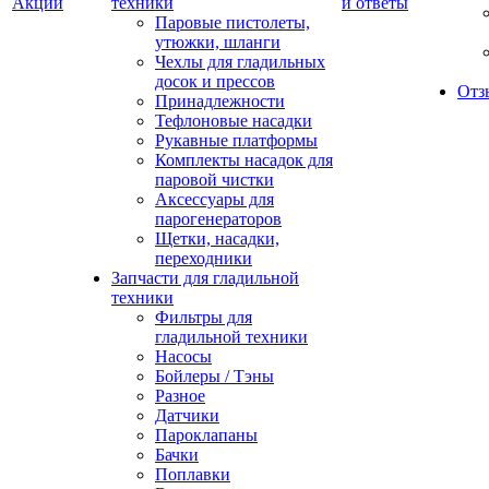
Акции
техники
и ответы
Паровые пистолеты,
утюжки, шланги
Чехлы для гладильных
досок и прессов
Отз
Принадлежности
Тефлоновые насадки
Рукавные платформы
Комплекты насадок для
паровой чистки
Аксессуары для
парогенераторов
Щетки, насадки,
переходники
Запчасти для гладильной
техники
Фильтры для
гладильной техники
Насосы
Бойлеры / Тэны
Разное
Датчики
Пароклапаны
Бачки
Поплавки