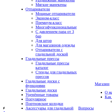
Раздвижные манекены
Мягкие манекены
Отпариватели
Мощные отпариватели
Эконом-класс
Премиум-класс
Многофункциональные
С давлением пара от 3
бар
Для штор
Для магазинов одежды
Отпариватели с
гладильной доской
Гладильные прессы
Гладильные прессы
каталог
Стенды для гладильных
прессов
Гладильные доски с
Магазин
функциями
Гладильные доски
О м
Уценённые товары
Как
Популярное
Портновские колодки
Аксессуары для гладильной
Вопросы