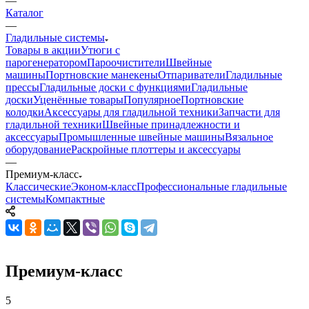
—
Каталог
—
Гладильные системы
Товары в акции
Утюги с
парогенератором
Пароочистители
Швейные
машины
Портновские манекены
Отпариватели
Гладильные
прессы
Гладильные доски с функциями
Гладильные
доски
Уценённые товары
Популярное
Портновские
колодки
Аксессуары для гладильной техники
Запчасти для
гладильной техники
Швейные принадлежности и
аксессуары
Промышленные швейные машины
Вязальное
оборудование
Раскройные плоттеры и аксессуары
—
Премиум-класс
Классические
Эконом-класс
Профессиональные гладильные
системы
Компактные
Премиум-класс
5