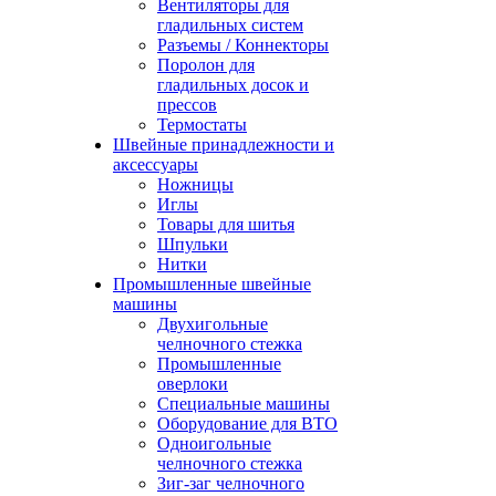
Вентиляторы для
гладильных систем
Разъемы / Коннекторы
Поролон для
гладильных досок и
прессов
Термостаты
Швейные принадлежности и
аксессуары
Ножницы
Иглы
Товары для шитья
Шпульки
Нитки
Промышленные швейные
машины
Двухигольные
челночного стежка
Промышленные
оверлоки
Специальные машины
Оборудование для ВТО
Одноигольные
челночного стежка
Зиг-заг челночного