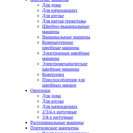
Для дома
Для начинающих
Для ателье
Для шитья трикотажа
Швейно-вышивальные
машины
Вышивальные машины
Компьютерные
швейные машины
Электронные швейные
машины
Электромеханические
швейные машины
Коверлоки
Приспособления для
швейных машин
Оверлоки
Для дома
Для ателье
Для начинающих
2/3/4-х ниточные
3/4-х ниточные
Распошивальные машины
Портновские манекены