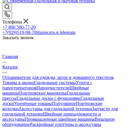
Телефоны
+7 800 500-77-20
+7(929)519-98-70
Написать в telegram
Заказать звонок
Главная
—
Каталог
—
Отпариватели для одежды, штор и домашнего текстиля
Товары в акции
Гладильные системы
Утюги с
парогенератором
Пароочистители
Швейные
машины
Портновские манекены
Гладильные
прессы
Гладильные доски с функциями
Гладильные
доски
Уценённые товары
Популярное
Портновские
колодки
Аксессуары для гладильной техники
Запчасти для
гладильной техники
Швейные принадлежности и
аксессуары
Промышленные швейные машины
Вязальное
оборудование
Раскройные плоттеры и аксессуары
—