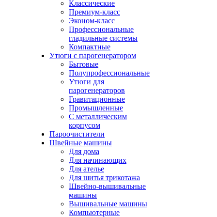
Классические
Премиум-класс
Эконом-класс
Профессиональные
гладильные системы
Компактные
Утюги с парогенератором
Бытовые
Полупрофессиональные
Утюги для
парогенераторов
Гравитационные
Промышленные
С металлическим
корпусом
Пароочистители
Швейные машины
Для дома
Для начинающих
Для ателье
Для шитья трикотажа
Швейно-вышивальные
машины
Вышивальные машины
Компьютерные