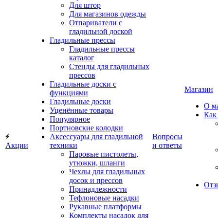
Для штор
Для магазинов одежды
Отпариватели с
гладильной доской
Гладильные прессы
Гладильные прессы
каталог
Стенды для гладильных
прессов
Гладильные доски с
Магазин
функциями
Гладильные доски
О м
Уценённые товары
Как
Популярное
Портновские колодки
Аксессуары для гладильной
Вопросы
Акции
техники
и ответы
Паровые пистолеты,
утюжки, шланги
Чехлы для гладильных
досок и прессов
Отз
Принадлежности
Тефлоновые насадки
Рукавные платформы
Комплекты насадок для