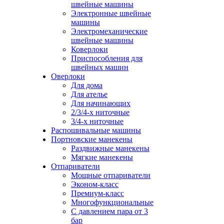
швейные машины
Электронные швейные
машины
Электромеханические
швейные машины
Коверлоки
Приспособления для
швейных машин
Оверлоки
Для дома
Для ателье
Для начинающих
2/3/4-х ниточные
3/4-х ниточные
Распошивальные машины
Портновские манекены
Раздвижные манекены
Мягкие манекены
Отпариватели
Мощные отпариватели
Эконом-класс
Премиум-класс
Многофункциональные
С давлением пара от 3
бар