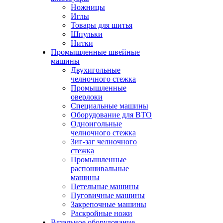
Ножницы
Иглы
Товары для шитья
Шпульки
Нитки
Промышленные швейные
машины
Двухигольные
челночного стежка
Промышленные
оверлоки
Специальные машины
Оборудование для ВТО
Одноигольные
челночного стежка
Зиг-заг челночного
стежка
Промышленные
распошивальные
машины
Петельные машины
Пуговичные машины
Закрепочные машины
Раскройные ножи
Вязальное оборудование