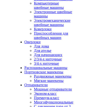
Компьютерные
швейные машины
Электронные швейные
машины
Электромеханические
швейные машины
Коверлоки
Приспособления для
швейных машин
Оверлоки
Для дома
Для ателье
Для начинающих
2/3/4-х ниточные
3/4-х ниточные
Распошивальные машины
Портновские манекены
Раздвижные манекены
Мягкие манекены
Отпариватели
Мощные отпариватели
Эконом-класс
Премиум-класс
Многофункциональные
С давлением пара от 3