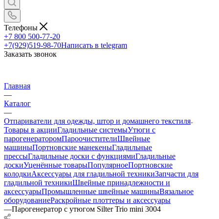
Телефоны
+7 800 500-77-20
+7(929)519-98-70
Написать в telegram
Заказать звонок
Главная
—
Каталог
—
Отпариватели для одежды, штор и домашнего текстиля
Товары в акции
Гладильные системы
Утюги с
парогенератором
Пароочистители
Швейные
машины
Портновские манекены
Гладильные
прессы
Гладильные доски с функциями
Гладильные
доски
Уценённые товары
Популярное
Портновские
колодки
Аксессуары для гладильной техники
Запчасти для
гладильной техники
Швейные принадлежности и
аксессуары
Промышленные швейные машины
Вязальное
оборудование
Раскройные плоттеры и аксессуары
—
Парогенератор с утюгом Silter Trio mini 3004