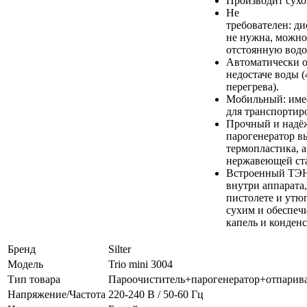
Производит сух
Не
требователен: д
не нужна, можно
отстоянную водо
Автоматически о
недостаче воды (
перегрева).
Мобильный: име
для транспортир
Прочный и надё
парогенератор в
термопластика, а
нержавеющей ст
Встроенный ТЭН 
внутри аппарата,
пистолете и утюг
сухим и обеспечи
капель и конденс
Бренд
Silter
Модель
Trio mini 3004
Тип товара
Пароочиститель+парогенератор+отпарив
Напряжение/Частота
220-240 В / 50-60 Гц