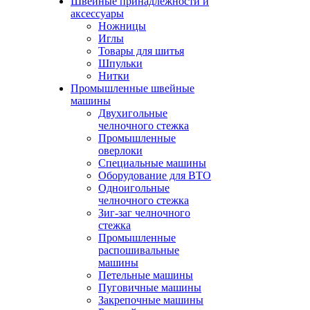
Швейные принадлежности и
аксессуары
Ножницы
Иглы
Товары для шитья
Шпульки
Нитки
Промышленные швейные
машины
Двухигольные
челночного стежка
Промышленные
оверлоки
Специальные машины
Оборудование для ВТО
Одноигольные
челночного стежка
Зиг-заг челночного
стежка
Промышленные
распошивальные
машины
Петельные машины
Пуговичные машины
Закрепочные машины