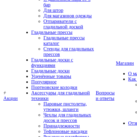
бар
Для штор
Для магазинов одежды
Отпариватели с
гладильной доской
Гладильные прессы
Гладильные прессы
каталог
Стенды для гладильных
прессов
Гладильные доски с
Магазин
функциями
Гладильные доски
О м
Уценённые товары
Как
Популярное
Портновские колодки
Аксессуары для гладильной
Вопросы
Акции
техники
и ответы
Паровые пистолеты,
утюжки, шланги
Чехлы для гладильных
досок и прессов
Отз
Принадлежности
Тефлоновые насадки
Рукавные платформы