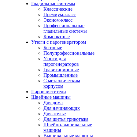
Гладильные системы
Классические
Премиум-класс
Эконом-класс
Профессиональные
гладильные системы
Компактные
Утюги с парогенератором
Бытовые
Полупрофессиональные
Утюги для
парогенераторов
Гравитационные
Промышленные
С металлическим
корпусом
Пароочистители
Швейные машины
Для дома
Для начинающих
Для ателье
Для шитья трикотажа
Швейно-вышивальные
машины
Вышивальные машины