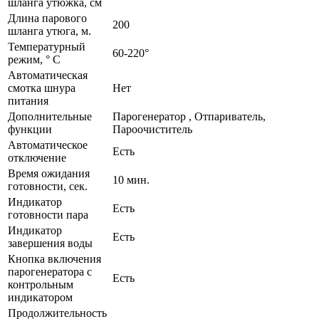
шланга утюжка, см
Длина парового
200
шланга утюга, м.
Температурный
60-220°
режим, ° С
Автоматическая
смотка шнура
Нет
питания
Дополнительные
Парогенератор , Отпариватель,
функции
Пароочиститель
Автоматическое
Есть
отключение
Время ожидания
10 мин.
готовности, сек.
Индикатор
Есть
готовности пара
Индикатор
Есть
завершения воды
Кнопка включения
парогенератора с
Есть
контрольным
индикатором
Продолжительность