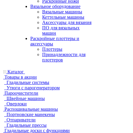
Раскройные ножи
Вязальное оборудование
Вязальные машины
Кеттельные машины
Аксессуары для вязания
ПО для вязальных
машин
Раскройные плоттеры и
аксессуары
Плоттеры
Принадлежности для
плоттеров
Каталог
Товары в акции
Гладильные системы
Утюги с парогенератором
Пароочистители
Швейные машины
Оверлоки
Распошивальные машины
Портновские манекены
Отпариватели
Гладильные прессы
Гладильные доски с функциями