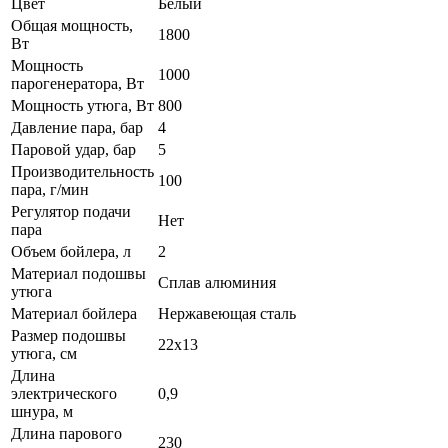
Цвет
Белый
Общая мощность,
1800
Вт
Мощность
1000
парогенератора, Вт
Мощность утюга, Вт
800
Давление пара, бар
4
Паровой удар, бар
5
Производительность
100
пара, г/мин
Регулятор подачи
Нет
пара
Объем бойлера, л
2
Материал подошвы
Сплав алюминия
утюга
Материал бойлера
Нержавеющая сталь
Размер подошвы
22х13
утюга, см
Длина
электрического
0,9
шнура, м
Длина парового
230