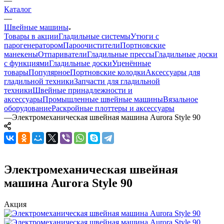
—
Каталог
—
Швейные машины
Товары в акции
Гладильные системы
Утюги с
парогенератором
Пароочистители
Портновские
манекены
Отпариватели
Гладильные прессы
Гладильные доски
с функциями
Гладильные доски
Уценённые
товары
Популярное
Портновские колодки
Аксессуары для
гладильной техники
Запчасти для гладильной
техники
Швейные принадлежности и
аксессуары
Промышленные швейные машины
Вязальное
оборудование
Раскройные плоттеры и аксессуары
—
Электромеханическая швейная машина Aurora Style 90
Электромеханическая швейная
машина Aurora Style 90
Акция