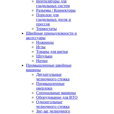
Вентиляторы для
гладильных систем
Разъемы / Коннекторы
Поролон для
гладильных досок и
прессов
Термостаты
Швейные принадлежности и
аксессуары
Ножницы
Иглы
Товары для шитья
Шпульки
Нитки
Промышленные швейные
машины
Двухигольные
челночного стежка
Промышленные
оверлоки
Специальные машины
Оборудование для ВТО
Одноигольные
челночного стежка
Зиг-заг челночного