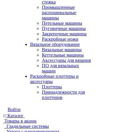
стежка
Промышленные
распошивальные
машины
Петельные машины
Пуговичные машины
Закрепочные машины
Раскройные ножи
Вязальное оборудование
Вязальные машины
Кеттельные машины
Аксессуары для вязания
ПО для вязальных
машин
Раскройные плоттеры и
аксессуары
Плоттеры
Принадлежности для
плоттеров
Войти
Каталог
Товары в акции
Гладильные системы
Утюги с парогенератором