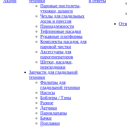
Акции
техники
и ответы
Паровые пистолеты,
утюжки, шланги
Чехлы для гладильных
досок и прессов
Отз
Принадлежности
Тефлоновые насадки
Рукавные платформы
Комплекты насадок для
паровой чистки
Аксессуары для
парогенераторов
Щетки, насадки,
переходники
Запчасти для гладильной
техники
Фильтры для
гладильной техники
Насосы
Бойлеры / Тэны
Разное
Датчики
Пароклапаны
Бачки
Поплавки