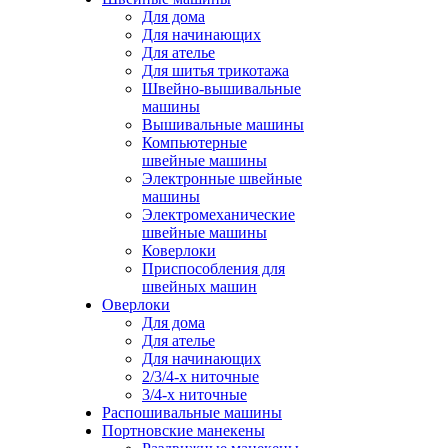
Для дома
Для начинающих
Для ателье
Для шитья трикотажа
Швейно-вышивальные
машины
Вышивальные машины
Компьютерные
швейные машины
Электронные швейные
машины
Электромеханические
швейные машины
Коверлоки
Приспособления для
швейных машин
Оверлоки
Для дома
Для ателье
Для начинающих
2/3/4-х ниточные
3/4-х ниточные
Распошивальные машины
Портновские манекены