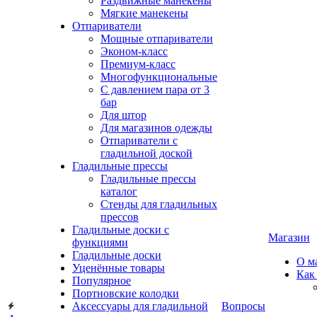
Раздвижные манекены
Мягкие манекены
Отпариватели
Мощные отпариватели
Эконом-класс
Премиум-класс
Многофункциональные
С давлением пара от 3
бар
Для штор
Для магазинов одежды
Отпариватели с
гладильной доской
Гладильные прессы
Гладильные прессы
каталог
Стенды для гладильных
прессов
Гладильные доски с
Магазин
функциями
Гладильные доски
О м
Уценённые товары
Как
Популярное
Портновские колодки
Аксессуары для гладильной
Вопросы