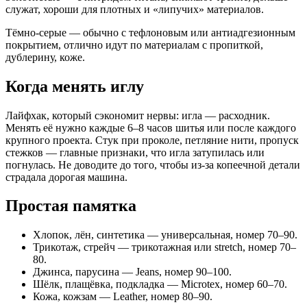
служат, хороши для плотных и «липучих» материалов.
Тёмно-серые — обычно с тефлоновым или антиадгезионным
покрытием, отлично идут по материалам с пропиткой,
дублерину, коже.
Когда менять иглу
Лайфхак, который сэкономит нервы: игла — расходник.
Менять её нужно каждые 6–8 часов шитья или после каждого
крупного проекта. Стук при проколе, петляние нити, пропуск
стежков — главные признаки, что игла затупилась или
погнулась. Не доводите до того, чтобы из-за копеечной детали
страдала дорогая машина.
Простая памятка
Хлопок, лён, синтетика — универсальная, номер 70–90.
Трикотаж, стрейч — трикотажная или stretch, номер 70–
80.
Джинса, парусина — Jeans, номер 90–100.
Шёлк, плащёвка, подкладка — Microtex, номер 60–70.
Кожа, кожзам — Leather, номер 80–90.