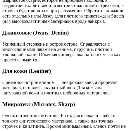
Шариковое остриё, которое не пробивает волокна, а
раздвигает их. Без такой иглы трикотаж пойдёт стрелками, а
строчка будет лопаться при растяжении. Обратите внимание:
есть отдельно иглы Jersey (для плотного трикотажа) и Stretch
(для высокоэластичных материалов вроде лайкры).
Джинсовые (Jeans, Denim)
Усиленный стержень и острое остриё. Справляются с
многослойными швами на дениме, парусине, плотной
хлопковой ткани. Обычная универсалка на таких участках
просто сломается.
Для кожи (Leather)
Срезанное остриё клином — не прокалывает, а прорезает
материал, оставляя аккуратный шов. Для кожзама,
натуральной кожи и плотных плёночных материалов.
Микротекс (Microtex, Sharp)
Очень острое тонкое остриё. Брать для шёлка, плащёвки,
тонкого синтетического материала, а также для точных
строчек и квилтинга. Прокол минимальный, следов почти не