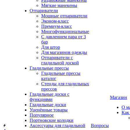
Раздвижные манекены
Мягкие манекены
Отпариватели
Мощные отпариватели
Эконом-класс
Премиум-класс
Многофункциональные
С давлением пара от 3
бар
Для штор
Для магазинов одежды
Отпариватели с
гладильной доской
Гладильные прессы
Гладильные прессы
каталог
Стенды для гладильных
прессов
Гладильные доски с
Магазин
функциями
Гладильные доски
О м
Уценённые товары
Как
Популярное
Портновские колодки
Аксессуары для гладильной
Вопросы