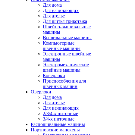
Для дома
Для начинающих
Для ателье
Для шитья трикотажа
Швейно-вышивальные
машины
Вышивальные машины
Компьютерные
швейные машины
Электронные швейные
машины
Электромеханические
швейные машины
Коверлоки
Приспособления для
швейных машин
Оверлоки
Для дома
Для ателье
Для начинающих
2/3/4-х ниточные
3/4-х ниточные
Распошивальные машины
Портновские манекены