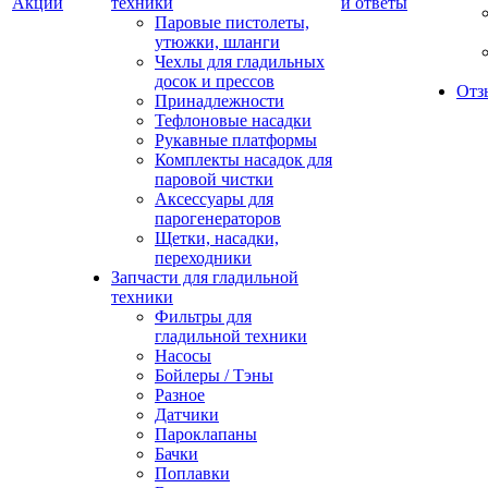
Акции
техники
и ответы
Паровые пистолеты,
утюжки, шланги
Чехлы для гладильных
досок и прессов
Отз
Принадлежности
Тефлоновые насадки
Рукавные платформы
Комплекты насадок для
паровой чистки
Аксессуары для
парогенераторов
Щетки, насадки,
переходники
Запчасти для гладильной
техники
Фильтры для
гладильной техники
Насосы
Бойлеры / Тэны
Разное
Датчики
Пароклапаны
Бачки
Поплавки