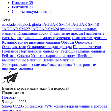
Полезное
39
Рейтинги
21
Советы покупателям
22
Теги
accolade
babylock
gloria
JAGUAR SM-14
JAGUAR SM-18
JAGUAR SM-22
JAGUAR SM-24
ovation
вышивальные
машины
Гладильные доски
Гладильные прессы
Гладильные
системы
гладильный комплект
коверлок
комплектом дешевле
Компьютерные швейные машины
Обзоры
Оверлоки
Отпариватели
Отпариватель для одежды
Пароочистители
Полезное
Портновские манекены
Распошивальные машины
Рейтинг
Советы
Утюги с парогенератором
Швейно-
вышивальные машины
Швейные машины
Электромеханические швейные машины
Электронные
швейные машины
Будьте в курсе наших акций и новостей
Подписаться
Новости
5 августа 2026
Singer C7205 со скидкой 49%: компьютерная машина, которая
думает за вас