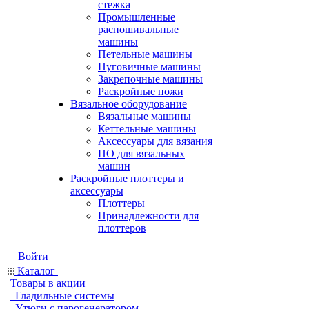
стежка
Промышленные
распошивальные
машины
Петельные машины
Пуговичные машины
Закрепочные машины
Раскройные ножи
Вязальное оборудование
Вязальные машины
Кеттельные машины
Аксессуары для вязания
ПО для вязальных
машин
Раскройные плоттеры и
аксессуары
Плоттеры
Принадлежности для
плоттеров
Войти
Каталог
Товары в акции
Гладильные системы
Утюги с парогенератором