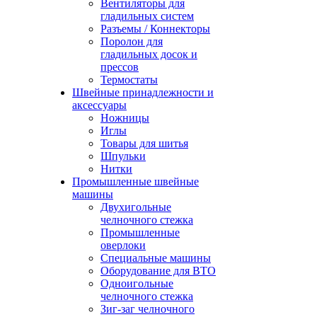
Вентиляторы для
гладильных систем
Разъемы / Коннекторы
Поролон для
гладильных досок и
прессов
Термостаты
Швейные принадлежности и
аксессуары
Ножницы
Иглы
Товары для шитья
Шпульки
Нитки
Промышленные швейные
машины
Двухигольные
челночного стежка
Промышленные
оверлоки
Специальные машины
Оборудование для ВТО
Одноигольные
челночного стежка
Зиг-заг челночного