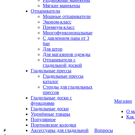
Раздвижные манекены
Мягкие манекены
Отпариватели
Мощные отпариватели
Эконом-класс
Премиум-класс
Многофункциональные
С давлением пара от 3
бар
Для штор
Для магазинов одежды
Отпариватели с
гладильной доской
Гладильные прессы
Гладильные прессы
каталог
Стенды для гладильных
прессов
Гладильные доски с
Магазин
функциями
Гладильные доски
О м
Уценённые товары
Как
Популярное
Портновские колодки
Аксессуары для гладильной
Вопросы