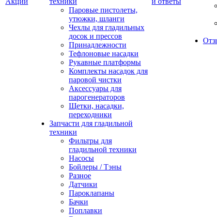
Акции
техники
и ответы
Паровые пистолеты,
утюжки, шланги
Чехлы для гладильных
досок и прессов
Отз
Принадлежности
Тефлоновые насадки
Рукавные платформы
Комплекты насадок для
паровой чистки
Аксессуары для
парогенераторов
Щетки, насадки,
переходники
Запчасти для гладильной
техники
Фильтры для
гладильной техники
Насосы
Бойлеры / Тэны
Разное
Датчики
Пароклапаны
Бачки
Поплавки