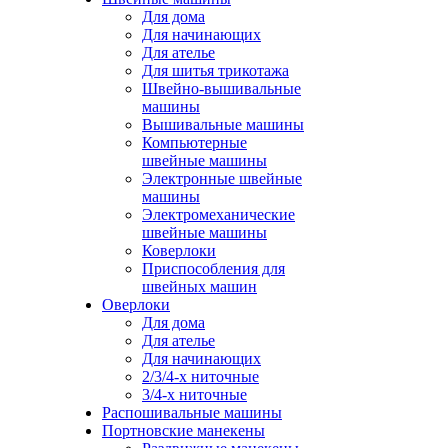
Для дома
Для начинающих
Для ателье
Для шитья трикотажа
Швейно-вышивальные
машины
Вышивальные машины
Компьютерные
швейные машины
Электронные швейные
машины
Электромеханические
швейные машины
Коверлоки
Приспособления для
швейных машин
Оверлоки
Для дома
Для ателье
Для начинающих
2/3/4-х ниточные
3/4-х ниточные
Распошивальные машины
Портновские манекены