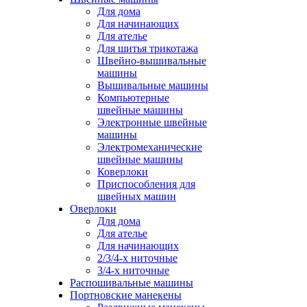
Для дома
Для начинающих
Для ателье
Для шитья трикотажа
Швейно-вышивальные
машины
Вышивальные машины
Компьютерные
швейные машины
Электронные швейные
машины
Электромеханические
швейные машины
Коверлоки
Приспособления для
швейных машин
Оверлоки
Для дома
Для ателье
Для начинающих
2/3/4-х ниточные
3/4-х ниточные
Распошивальные машины
Портновские манекены