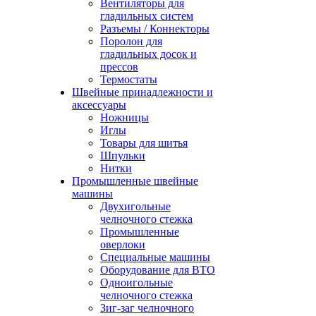
Вентиляторы для
гладильных систем
Разъемы / Коннекторы
Поролон для
гладильных досок и
прессов
Термостаты
Швейные принадлежности и
аксессуары
Ножницы
Иглы
Товары для шитья
Шпульки
Нитки
Промышленные швейные
машины
Двухигольные
челночного стежка
Промышленные
оверлоки
Специальные машины
Оборудование для ВТО
Одноигольные
челночного стежка
Зиг-заг челночного