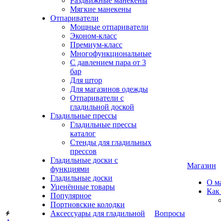
Раздвижные манекены
Мягкие манекены
Отпариватели
Мощные отпариватели
Эконом-класс
Премиум-класс
Многофункциональные
С давлением пара от 3
бар
Для штор
Для магазинов одежды
Отпариватели с
гладильной доской
Гладильные прессы
Гладильные прессы
каталог
Стенды для гладильных
прессов
Гладильные доски с
Магазин
функциями
Гладильные доски
О м
Уценённые товары
Как
Популярное
Портновские колодки
Аксессуары для гладильной
Вопросы