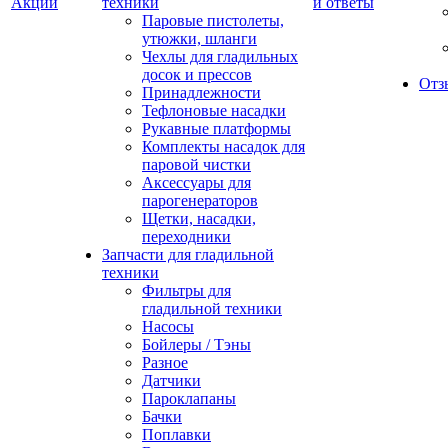
Акции
техники
и ответы
Паровые пистолеты,
утюжки, шланги
Чехлы для гладильных
досок и прессов
Отз
Принадлежности
Тефлоновые насадки
Рукавные платформы
Комплекты насадок для
паровой чистки
Аксессуары для
парогенераторов
Щетки, насадки,
переходники
Запчасти для гладильной
техники
Фильтры для
гладильной техники
Насосы
Бойлеры / Тэны
Разное
Датчики
Пароклапаны
Бачки
Поплавки