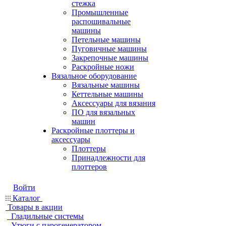
стежка
Промышленные
распошивальные
машины
Петельные машины
Пуговичные машины
Закрепочные машины
Раскройные ножи
Вязальное оборудование
Вязальные машины
Кеттельные машины
Аксессуары для вязания
ПО для вязальных
машин
Раскройные плоттеры и
аксессуары
Плоттеры
Принадлежности для
плоттеров
Войти
Каталог
Товары в акции
Гладильные системы
Утюги с парогенератором