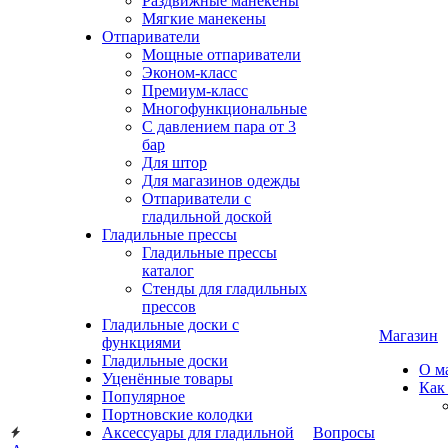
Раздвижные манекены
Мягкие манекены
Отпариватели
Мощные отпариватели
Эконом-класс
Премиум-класс
Многофункциональные
С давлением пара от 3
бар
Для штор
Для магазинов одежды
Отпариватели с
гладильной доской
Гладильные прессы
Гладильные прессы
каталог
Стенды для гладильных
прессов
Гладильные доски с
Магазин
функциями
Гладильные доски
О м
Уценённые товары
Как
Популярное
Портновские колодки
Аксессуары для гладильной
Вопросы