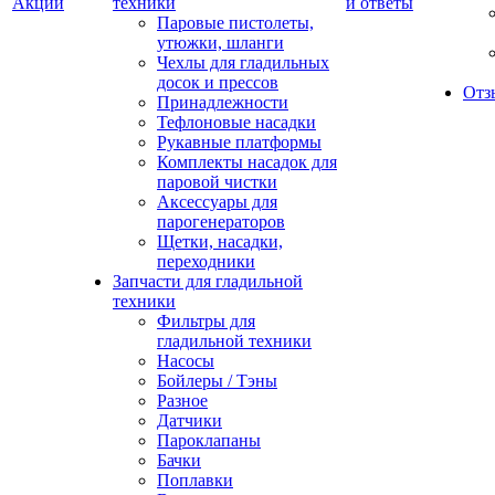
Акции
техники
и ответы
Паровые пистолеты,
утюжки, шланги
Чехлы для гладильных
досок и прессов
Отз
Принадлежности
Тефлоновые насадки
Рукавные платформы
Комплекты насадок для
паровой чистки
Аксессуары для
парогенераторов
Щетки, насадки,
переходники
Запчасти для гладильной
техники
Фильтры для
гладильной техники
Насосы
Бойлеры / Тэны
Разное
Датчики
Пароклапаны
Бачки
Поплавки