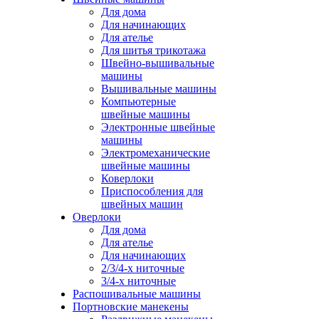
Для дома
Для начинающих
Для ателье
Для шитья трикотажа
Швейно-вышивальные
машины
Вышивальные машины
Компьютерные
швейные машины
Электронные швейные
машины
Электромеханические
швейные машины
Коверлоки
Приспособления для
швейных машин
Оверлоки
Для дома
Для ателье
Для начинающих
2/3/4-х ниточные
3/4-х ниточные
Распошивальные машины
Портновские манекены