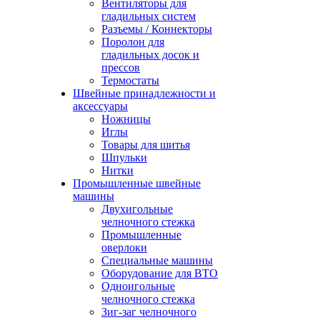
Вентиляторы для
гладильных систем
Разъемы / Коннекторы
Поролон для
гладильных досок и
прессов
Термостаты
Швейные принадлежности и
аксессуары
Ножницы
Иглы
Товары для шитья
Шпульки
Нитки
Промышленные швейные
машины
Двухигольные
челночного стежка
Промышленные
оверлоки
Специальные машины
Оборудование для ВТО
Одноигольные
челночного стежка
Зиг-заг челночного