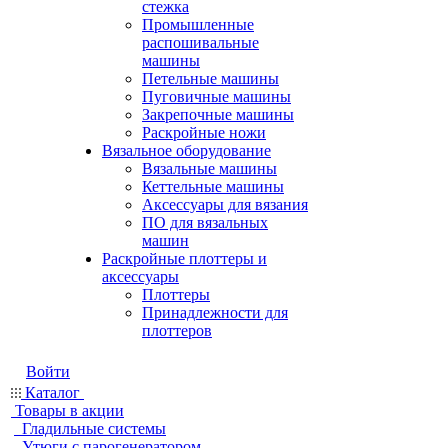
стежка
Промышленные
распошивальные
машины
Петельные машины
Пуговичные машины
Закрепочные машины
Раскройные ножи
Вязальное оборудование
Вязальные машины
Кеттельные машины
Аксессуары для вязания
ПО для вязальных
машин
Раскройные плоттеры и
аксессуары
Плоттеры
Принадлежности для
плоттеров
Войти
Каталог
Товары в акции
Гладильные системы
Утюги с парогенератором