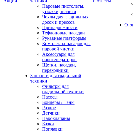
Акции
техники
и ответы
Паровые пистолеты,
утюжки, шланги
Чехлы для гладильных
досок и прессов
Отз
Принадлежности
Тефлоновые насадки
Рукавные платформы
Комплекты насадок для
паровой чистки
Аксессуары для
парогенераторов
Щетки, насадки,
переходники
Запчасти для гладильной
техники
Фильтры для
гладильной техники
Насосы
Бойлеры / Тэны
Разное
Датчики
Пароклапаны
Бачки
Поплавки