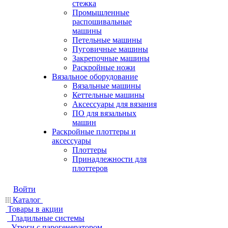
стежка
Промышленные
распошивальные
машины
Петельные машины
Пуговичные машины
Закрепочные машины
Раскройные ножи
Вязальное оборудование
Вязальные машины
Кеттельные машины
Аксессуары для вязания
ПО для вязальных
машин
Раскройные плоттеры и
аксессуары
Плоттеры
Принадлежности для
плоттеров
Войти
Каталог
Товары в акции
Гладильные системы
Утюги с парогенератором