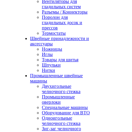
Вентиляторы для
гладильных систем
Разъемы / Коннекторы
Поролон для
гладильных досок и
прессов
Термостаты
Швейные принадлежности и
аксессуары
Ножницы
Иглы
Товары для шитья
Шпульки
Нитки
Промышленные швейные
машины
Двухигольные
челночного стежка
Промышленные
оверлоки
Специальные машины
Оборудование для ВТО
Одноигольные
челночного стежка
Зиг-заг челночного