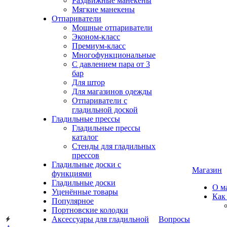
Раздвижные манекены
Мягкие манекены
Отпариватели
Мощные отпариватели
Эконом-класс
Премиум-класс
Многофункциональные
С давлением пара от 3
бар
Для штор
Для магазинов одежды
Отпариватели с
гладильной доской
Гладильные прессы
Гладильные прессы
каталог
Стенды для гладильных
прессов
Гладильные доски с
Магазин
функциями
Гладильные доски
О м
Уценённые товары
Как
Популярное
Портновские колодки
Аксессуары для гладильной
Вопросы