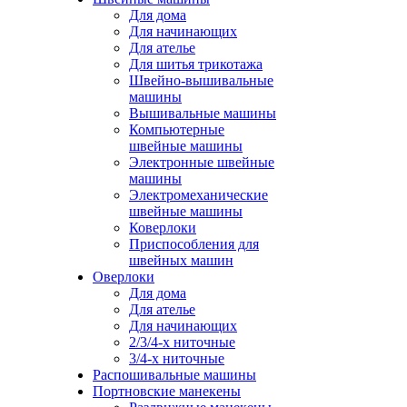
Для дома
Для начинающих
Для ателье
Для шитья трикотажа
Швейно-вышивальные
машины
Вышивальные машины
Компьютерные
швейные машины
Электронные швейные
машины
Электромеханические
швейные машины
Коверлоки
Приспособления для
швейных машин
Оверлоки
Для дома
Для ателье
Для начинающих
2/3/4-х ниточные
3/4-х ниточные
Распошивальные машины
Портновские манекены