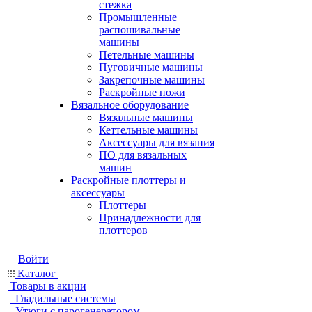
стежка
Промышленные
распошивальные
машины
Петельные машины
Пуговичные машины
Закрепочные машины
Раскройные ножи
Вязальное оборудование
Вязальные машины
Кеттельные машины
Аксессуары для вязания
ПО для вязальных
машин
Раскройные плоттеры и
аксессуары
Плоттеры
Принадлежности для
плоттеров
Войти
Каталог
Товары в акции
Гладильные системы
Утюги с парогенератором