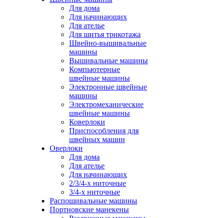
Для дома
Для начинающих
Для ателье
Для шитья трикотажа
Швейно-вышивальные
машины
Вышивальные машины
Компьютерные
швейные машины
Электронные швейные
машины
Электромеханические
швейные машины
Коверлоки
Приспособления для
швейных машин
Оверлоки
Для дома
Для ателье
Для начинающих
2/3/4-х ниточные
3/4-х ниточные
Распошивальные машины
Портновские манекены