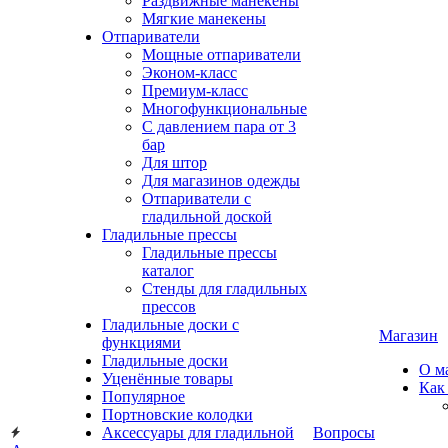
Раздвижные манекены
Мягкие манекены
Отпариватели
Мощные отпариватели
Эконом-класс
Премиум-класс
Многофункциональные
С давлением пара от 3
бар
Для штор
Для магазинов одежды
Отпариватели с
гладильной доской
Гладильные прессы
Гладильные прессы
каталог
Стенды для гладильных
прессов
Гладильные доски с
Магазин
функциями
Гладильные доски
О м
Уценённые товары
Как
Популярное
Портновские колодки
Аксессуары для гладильной
Вопросы