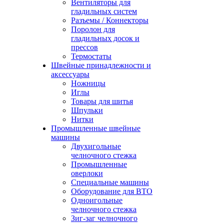
Вентиляторы для
гладильных систем
Разъемы / Коннекторы
Поролон для
гладильных досок и
прессов
Термостаты
Швейные принадлежности и
аксессуары
Ножницы
Иглы
Товары для шитья
Шпульки
Нитки
Промышленные швейные
машины
Двухигольные
челночного стежка
Промышленные
оверлоки
Специальные машины
Оборудование для ВТО
Одноигольные
челночного стежка
Зиг-заг челночного