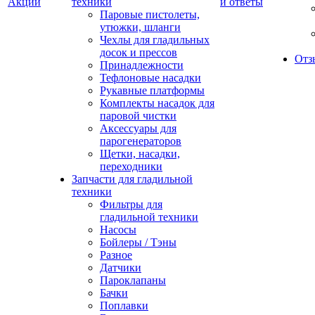
Акции
техники
и ответы
Паровые пистолеты,
утюжки, шланги
Чехлы для гладильных
досок и прессов
Отз
Принадлежности
Тефлоновые насадки
Рукавные платформы
Комплекты насадок для
паровой чистки
Аксессуары для
парогенераторов
Щетки, насадки,
переходники
Запчасти для гладильной
техники
Фильтры для
гладильной техники
Насосы
Бойлеры / Тэны
Разное
Датчики
Пароклапаны
Бачки
Поплавки