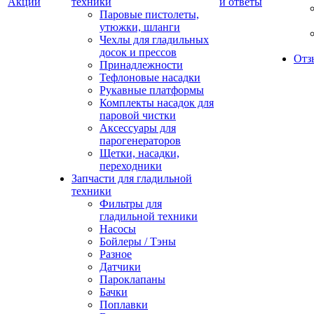
Акции
техники
и ответы
Паровые пистолеты,
утюжки, шланги
Чехлы для гладильных
досок и прессов
Отз
Принадлежности
Тефлоновые насадки
Рукавные платформы
Комплекты насадок для
паровой чистки
Аксессуары для
парогенераторов
Щетки, насадки,
переходники
Запчасти для гладильной
техники
Фильтры для
гладильной техники
Насосы
Бойлеры / Тэны
Разное
Датчики
Пароклапаны
Бачки
Поплавки