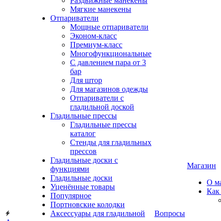
Раздвижные манекены
Мягкие манекены
Отпариватели
Мощные отпариватели
Эконом-класс
Премиум-класс
Многофункциональные
С давлением пара от 3
бар
Для штор
Для магазинов одежды
Отпариватели с
гладильной доской
Гладильные прессы
Гладильные прессы
каталог
Стенды для гладильных
прессов
Гладильные доски с
Магазин
функциями
Гладильные доски
О м
Уценённые товары
Как
Популярное
Портновские колодки
Аксессуары для гладильной
Вопросы