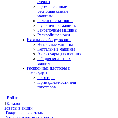
стежка
Промышленные
распошивальные
машины
Петельные машины
Пуговичные машины
Закрепочные машины
Раскройные ножи
Вязальное оборудование
Вязальные машины
Кеттельные машины
Аксессуары для вязания
ПО для вязальных
машин
Раскройные плоттеры и
аксессуары
Плоттеры
Принадлежности для
плоттеров
Войти
Каталог
Товары в акции
Гладильные системы
Утюги с парогенератором