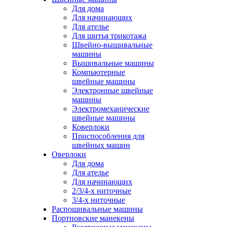
Для дома
Для начинающих
Для ателье
Для шитья трикотажа
Швейно-вышивальные
машины
Вышивальные машины
Компьютерные
швейные машины
Электронные швейные
машины
Электромеханические
швейные машины
Коверлоки
Приспособления для
швейных машин
Оверлоки
Для дома
Для ателье
Для начинающих
2/3/4-х ниточные
3/4-х ниточные
Распошивальные машины
Портновские манекены