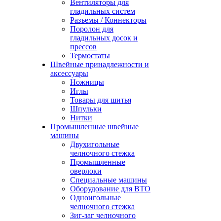
Вентиляторы для
гладильных систем
Разъемы / Коннекторы
Поролон для
гладильных досок и
прессов
Термостаты
Швейные принадлежности и
аксессуары
Ножницы
Иглы
Товары для шитья
Шпульки
Нитки
Промышленные швейные
машины
Двухигольные
челночного стежка
Промышленные
оверлоки
Специальные машины
Оборудование для ВТО
Одноигольные
челночного стежка
Зиг-заг челночного