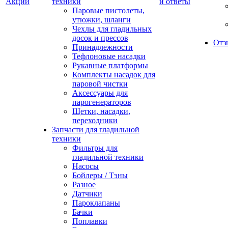
Акции
техники
и ответы
Паровые пистолеты,
утюжки, шланги
Чехлы для гладильных
досок и прессов
Отз
Принадлежности
Тефлоновые насадки
Рукавные платформы
Комплекты насадок для
паровой чистки
Аксессуары для
парогенераторов
Щетки, насадки,
переходники
Запчасти для гладильной
техники
Фильтры для
гладильной техники
Насосы
Бойлеры / Тэны
Разное
Датчики
Пароклапаны
Бачки
Поплавки