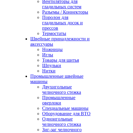
Вентиляторы для
гладильных систем
Разъемы / Коннекторы
Поролон для
гладильных досок и
прессов
Термостаты
Швейные принадлежности и
аксессуары
Ножницы
Иглы
Товары для шитья
Шпульки
Нитки
Промышленные швейные
машины
Двухигольные
челночного стежка
Промышленные
оверлоки
Специальные машины
Оборудование для ВТО
Одноигольные
челночного стежка
Зиг-заг челночного