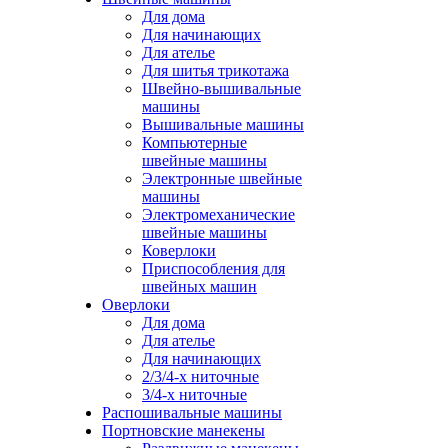
Для дома
Для начинающих
Для ателье
Для шитья трикотажа
Швейно-вышивальные
машины
Вышивальные машины
Компьютерные
швейные машины
Электронные швейные
машины
Электромеханические
швейные машины
Коверлоки
Приспособления для
швейных машин
Оверлоки
Для дома
Для ателье
Для начинающих
2/3/4-х ниточные
3/4-х ниточные
Распошивальные машины
Портновские манекены