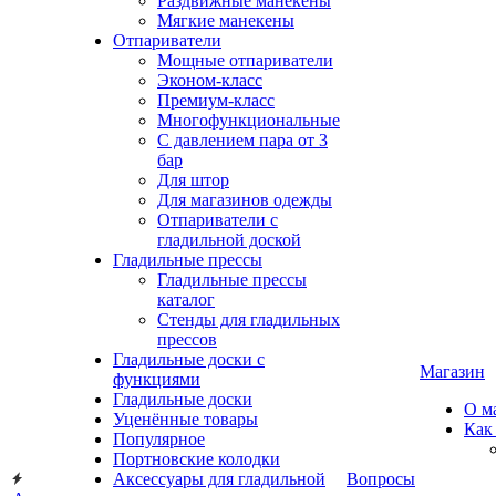
Раздвижные манекены
Мягкие манекены
Отпариватели
Мощные отпариватели
Эконом-класс
Премиум-класс
Многофункциональные
С давлением пара от 3
бар
Для штор
Для магазинов одежды
Отпариватели с
гладильной доской
Гладильные прессы
Гладильные прессы
каталог
Стенды для гладильных
прессов
Гладильные доски с
Магазин
функциями
Гладильные доски
О м
Уценённые товары
Как
Популярное
Портновские колодки
Аксессуары для гладильной
Вопросы