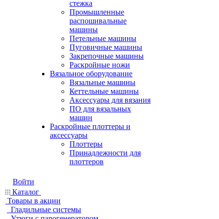
стежка
Промышленные
распошивальные
машины
Петельные машины
Пуговичные машины
Закрепочные машины
Раскройные ножи
Вязальное оборудование
Вязальные машины
Кеттельные машины
Аксессуары для вязания
ПО для вязальных
машин
Раскройные плоттеры и
аксессуары
Плоттеры
Принадлежности для
плоттеров
Войти
Каталог
Товары в акции
Гладильные системы
Утюги с парогенератором