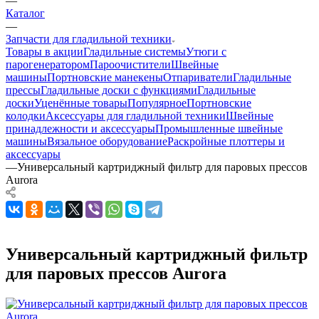
—
Каталог
—
Запчасти для гладильной техники
Товары в акции
Гладильные системы
Утюги с
парогенератором
Пароочистители
Швейные
машины
Портновские манекены
Отпариватели
Гладильные
прессы
Гладильные доски с функциями
Гладильные
доски
Уценённые товары
Популярное
Портновские
колодки
Аксессуары для гладильной техники
Швейные
принадлежности и аксессуары
Промышленные швейные
машины
Вязальное оборудование
Раскройные плоттеры и
аксессуары
—
Универсальный картриджный фильтр для паровых прессов
Aurora
Универсальный картриджный фильтр
для паровых прессов Aurora