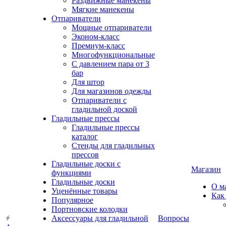
Раздвижные манекены
Мягкие манекены
Отпариватели
Мощные отпариватели
Эконом-класс
Премиум-класс
Многофункциональные
С давлением пара от 3
бар
Для штор
Для магазинов одежды
Отпариватели с
гладильной доской
Гладильные прессы
Гладильные прессы
каталог
Стенды для гладильных
прессов
Гладильные доски с
Магазин
функциями
Гладильные доски
О м
Уценённые товары
Как
Популярное
Портновские колодки
Аксессуары для гладильной
Вопросы