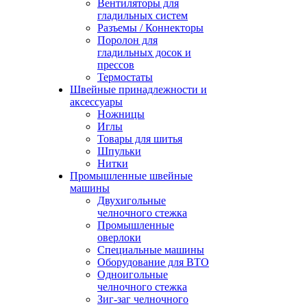
Вентиляторы для
гладильных систем
Разъемы / Коннекторы
Поролон для
гладильных досок и
прессов
Термостаты
Швейные принадлежности и
аксессуары
Ножницы
Иглы
Товары для шитья
Шпульки
Нитки
Промышленные швейные
машины
Двухигольные
челночного стежка
Промышленные
оверлоки
Специальные машины
Оборудование для ВТО
Одноигольные
челночного стежка
Зиг-заг челночного