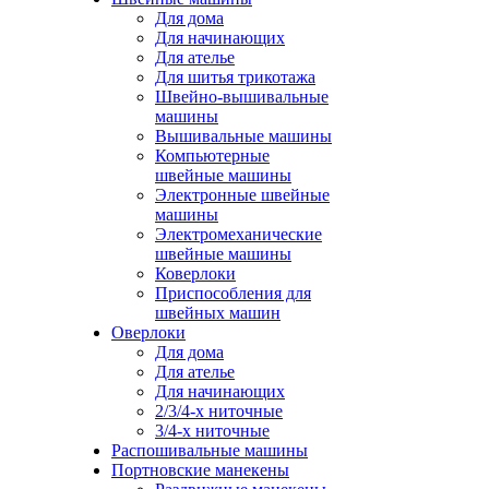
Для дома
Для начинающих
Для ателье
Для шитья трикотажа
Швейно-вышивальные
машины
Вышивальные машины
Компьютерные
швейные машины
Электронные швейные
машины
Электромеханические
швейные машины
Коверлоки
Приспособления для
швейных машин
Оверлоки
Для дома
Для ателье
Для начинающих
2/3/4-х ниточные
3/4-х ниточные
Распошивальные машины
Портновские манекены