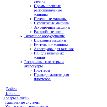
стежка
Промышленные
распошивальные
машины
Петельные машины
Пуговичные машины
Закрепочные машины
Раскройные ножи
Вязальное оборудование
Вязальные машины
Кеттельные машины
Аксессуары для вязания
ПО для вязальных
машин
Раскройные плоттеры и
аксессуары
Плоттеры
Принадлежности для
плоттеров
Войти
Каталог
Товары в акции
Гладильные системы
Утюги с парогенератором