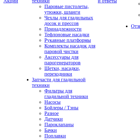
Акции
техники
и ответы
Паровые пистолеты,
утюжки, шланги
Чехлы для гладильных
досок и прессов
Отз
Принадлежности
Тефлоновые насадки
Рукавные платформы
Комплекты насадок для
паровой чистки
Аксессуары для
парогенераторов
Щетки, насадки,
переходники
Запчасти для гладильной
техники
Фильтры для
гладильной техники
Насосы
Бойлеры / Тэны
Разное
Датчики
Пароклапаны
Бачки
Поплавки