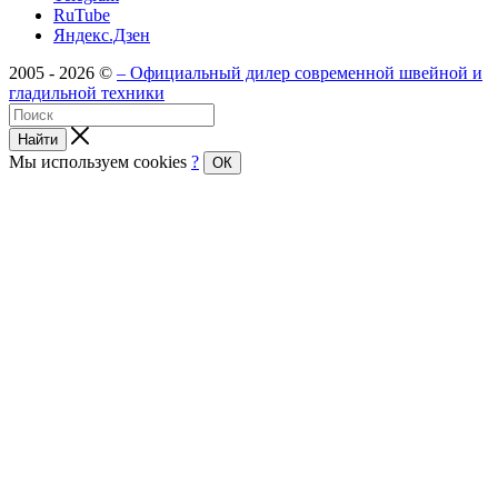
RuTube
Яндекс.Дзен
2005 - 2026 ©
– Официальный дилер современной швейной и
гладильной техники
Найти
Мы используем cookies
?
ОК