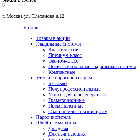
г. Москва ул. Плеханова д.12
Каталог
Товары в акции
Гладильные системы
Классические
Премиум-класс
Эконом-класс
Профессиональные гладильные системы
Компактные
Утюги с парогенератором
Бытовые
Полупрофессиональные
Утюги для парогенераторов
Гравитационные
Промышленные
С металлическим корпусом
Пароочистители
Швейные машины
Для дома
Для начинающих
Для ателье