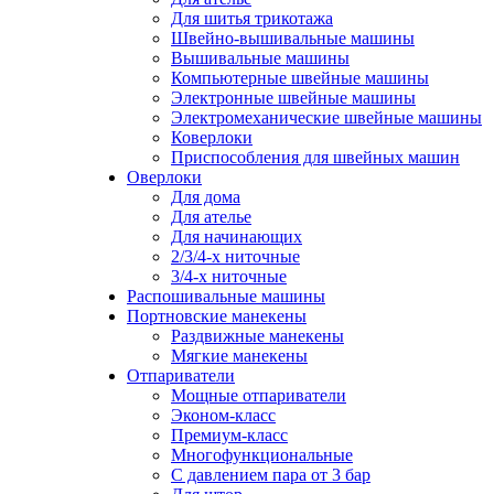
Для шитья трикотажа
Швейно-вышивальные машины
Вышивальные машины
Компьютерные швейные машины
Электронные швейные машины
Электромеханические швейные машины
Коверлоки
Приспособления для швейных машин
Оверлоки
Для дома
Для ателье
Для начинающих
2/3/4-х ниточные
3/4-х ниточные
Распошивальные машины
Портновские манекены
Раздвижные манекены
Мягкие манекены
Отпариватели
Мощные отпариватели
Эконом-класс
Премиум-класс
Многофункциональные
С давлением пара от 3 бар