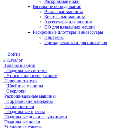
Раскройные ножи
Вязальное оборудование
Вязальные машины
Кеттельные машины
Аксессуары для вязания
ПО для вязальных машин
Раскройные плоттеры и аксессуары
Плоттеры
Принадлежности для плоттеров
Войти
Каталог
Товары в акции
Гладильные системы
Утюги с парогенератором
Пароочистители
Швейные машины
Оверлоки
Распошивальные машины
Портновские манекены
Отпариватели
Гладильные прессы
Гладильные доски с функциями
Гладильные доски
Уценённые товары