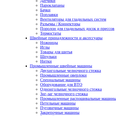
Датчики
Пароклапаны
Бачки
Поплавки
Вентиляторы для гладильных систем
Разъемы / Коннекторы
Поролон для гладильных досок и прессов
Термостаты
Швейные принадлежности и аксессуары
Ножницы
Иглы
Товары для шитья
Шпульки
Нитки
Промышленные швейные машины
Двухигольные челночного стежка
Промышленные оверлоки
Специальные машины
Оборудование для ВТО
Одноигольные челночного стежка
Зиг-заг челночного стежка
Промышленные распошивальные машин
Петельные машины
Пуговичные машины
Закрепочные машины