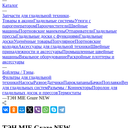
—
Каталог
—
Запчасти для гладильной техники
Товары в акции
Гладильные системы
Утюги с
парогенератором
Пароочистители
Швейные
машины
Портновские манекены
Отпариватели
Гладильные
прессы
Гладильные доски с функциями
Гладильные
доски
Уценённые товары
Популярное
Портновские
колодки
Аксессуары для гладильной техники
Швейные
принадлежности и аксессуары
Промышленные швейные
машины
Вязальное оборудование
Раскройные плоттеры и
аксессуары
—
Бойлеры / Тэны
Фильтры для гладильной
техники
Насосы
Разное
Датчики
Пароклапаны
Бачки
Поплавки
Ве
для гладильных систем
Разъемы / Коннекторы
Поролон для
гладильных досок и прессов
Термостаты
—
ТЭН MIE Graze NEW
ТЭН MIE Graze NEW