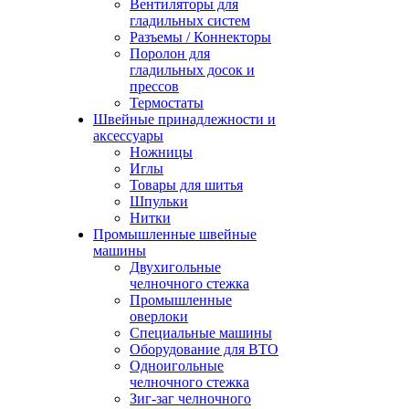
Вентиляторы для
гладильных систем
Разъемы / Коннекторы
Поролон для
гладильных досок и
прессов
Термостаты
Швейные принадлежности и
аксессуары
Ножницы
Иглы
Товары для шитья
Шпульки
Нитки
Промышленные швейные
машины
Двухигольные
челночного стежка
Промышленные
оверлоки
Специальные машины
Оборудование для ВТО
Одноигольные
челночного стежка
Зиг-заг челночного