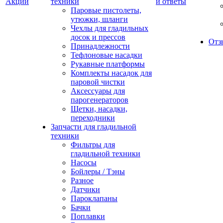
Акции
техники
и ответы
Паровые пистолеты,
утюжки, шланги
Чехлы для гладильных
досок и прессов
Отз
Принадлежности
Тефлоновые насадки
Рукавные платформы
Комплекты насадок для
паровой чистки
Аксессуары для
парогенераторов
Щетки, насадки,
переходники
Запчасти для гладильной
техники
Фильтры для
гладильной техники
Насосы
Бойлеры / Тэны
Разное
Датчики
Пароклапаны
Бачки
Поплавки