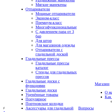
Раздвижные манекены
Мягкие манекены
Отпариватели
Мощные отпариватели
Эконом-класс
Премиум-класс
Многофункциональные
С давлением пара от 3
бар
Для штор
Для магазинов одежды
Отпариватели с
гладильной доской
Гладильные прессы
Гладильные прессы
каталог
Стенды для гладильных
прессов
Гладильные доски с
Магазин
функциями
Гладильные доски
О м
Уценённые товары
Как
Популярное
Портновские колодки
Аксессуары для гладильной
Вопросы