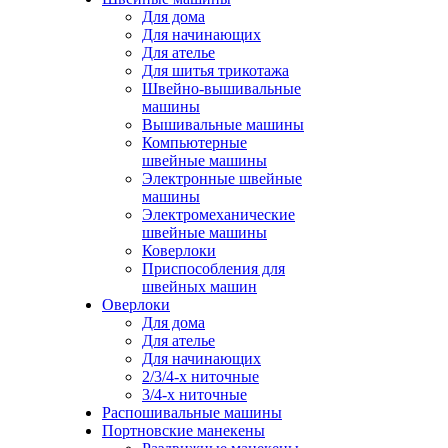
Для дома
Для начинающих
Для ателье
Для шитья трикотажа
Швейно-вышивальные
машины
Вышивальные машины
Компьютерные
швейные машины
Электронные швейные
машины
Электромеханические
швейные машины
Коверлоки
Приспособления для
швейных машин
Оверлоки
Для дома
Для ателье
Для начинающих
2/3/4-х ниточные
3/4-х ниточные
Распошивальные машины
Портновские манекены