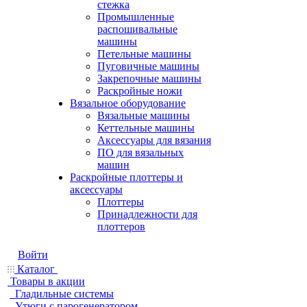
стежка
Промышленные
распошивальные
машины
Петельные машины
Пуговичные машины
Закрепочные машины
Раскройные ножи
Вязальное оборудование
Вязальные машины
Кеттельные машины
Аксессуары для вязания
ПО для вязальных
машин
Раскройные плоттеры и
аксессуары
Плоттеры
Принадлежности для
плоттеров
Войти
Каталог
Товары в акции
Гладильные системы
Утюги с парогенератором