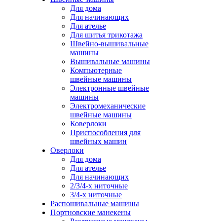
Для дома
Для начинающих
Для ателье
Для шитья трикотажа
Швейно-вышивальные
машины
Вышивальные машины
Компьютерные
швейные машины
Электронные швейные
машины
Электромеханические
швейные машины
Коверлоки
Приспособления для
швейных машин
Оверлоки
Для дома
Для ателье
Для начинающих
2/3/4-х ниточные
3/4-х ниточные
Распошивальные машины
Портновские манекены