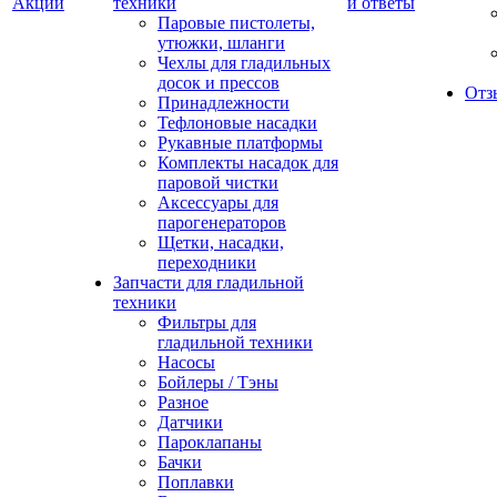
Акции
техники
и ответы
Паровые пистолеты,
утюжки, шланги
Чехлы для гладильных
досок и прессов
Отз
Принадлежности
Тефлоновые насадки
Рукавные платформы
Комплекты насадок для
паровой чистки
Аксессуары для
парогенераторов
Щетки, насадки,
переходники
Запчасти для гладильной
техники
Фильтры для
гладильной техники
Насосы
Бойлеры / Тэны
Разное
Датчики
Пароклапаны
Бачки
Поплавки