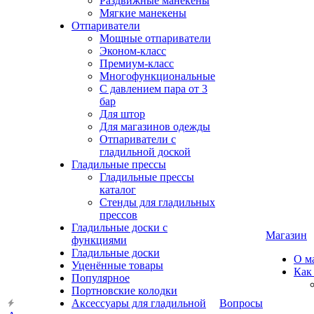
Раздвижные манекены
Мягкие манекены
Отпариватели
Мощные отпариватели
Эконом-класс
Премиум-класс
Многофункциональные
С давлением пара от 3
бар
Для штор
Для магазинов одежды
Отпариватели с
гладильной доской
Гладильные прессы
Гладильные прессы
каталог
Стенды для гладильных
прессов
Гладильные доски с
Магазин
функциями
Гладильные доски
О м
Уценённые товары
Как
Популярное
Портновские колодки
Аксессуары для гладильной
Вопросы