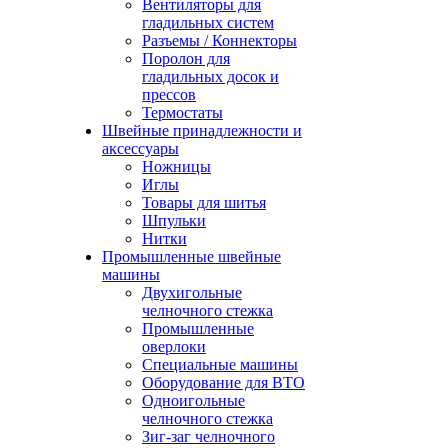
Вентиляторы для
гладильных систем
Разъемы / Коннекторы
Поролон для
гладильных досок и
прессов
Термостаты
Швейные принадлежности и
аксессуары
Ножницы
Иглы
Товары для шитья
Шпульки
Нитки
Промышленные швейные
машины
Двухигольные
челночного стежка
Промышленные
оверлоки
Специальные машины
Оборудование для ВТО
Одноигольные
челночного стежка
Зиг-заг челночного