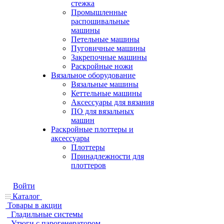
стежка
Промышленные
распошивальные
машины
Петельные машины
Пуговичные машины
Закрепочные машины
Раскройные ножи
Вязальное оборудование
Вязальные машины
Кеттельные машины
Аксессуары для вязания
ПО для вязальных
машин
Раскройные плоттеры и
аксессуары
Плоттеры
Принадлежности для
плоттеров
Войти
Каталог
Товары в акции
Гладильные системы
Утюги с парогенератором