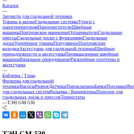
—
Каталог
—
Запчасти для гладильной техники
Товары в акции
Гладильные системы
Утюги с
парогенератором
Пароочистители
Швейные
машины
Портновские манекены
Отпариватели
Гладильные
прессы
Гладильные доски с функциями
Гладильные
доски
Уценённые товары
Популярное
Портновские
колодки
Аксессуары для гладильной техники
Швейные
принадлежности и аксессуары
Промышленные швейные
машины
Вязальное оборудование
Раскройные плоттеры и
аксессуары
—
Бойлеры / Тэны
Фильтры для гладильной
техники
Насосы
Разное
Датчики
Пароклапаны
Бачки
Поплавки
Ве
для гладильных систем
Разъемы / Коннекторы
Поролон для
гладильных досок и прессов
Термостаты
—
ТЭН GM-530
ТЭН GM-530