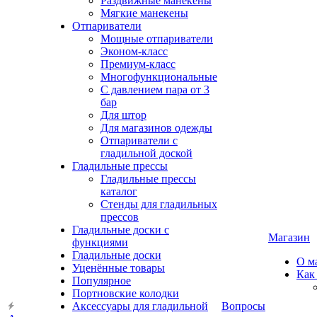
Раздвижные манекены
Мягкие манекены
Отпариватели
Мощные отпариватели
Эконом-класс
Премиум-класс
Многофункциональные
С давлением пара от 3
бар
Для штор
Для магазинов одежды
Отпариватели с
гладильной доской
Гладильные прессы
Гладильные прессы
каталог
Стенды для гладильных
прессов
Гладильные доски с
Магазин
функциями
Гладильные доски
О м
Уценённые товары
Как
Популярное
Портновские колодки
Аксессуары для гладильной
Вопросы