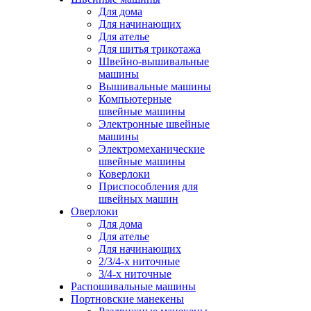
Для дома
Для начинающих
Для ателье
Для шитья трикотажа
Швейно-вышивальные
машины
Вышивальные машины
Компьютерные
швейные машины
Электронные швейные
машины
Электромеханические
швейные машины
Коверлоки
Приспособления для
швейных машин
Оверлоки
Для дома
Для ателье
Для начинающих
2/3/4-х ниточные
3/4-х ниточные
Распошивальные машины
Портновские манекены