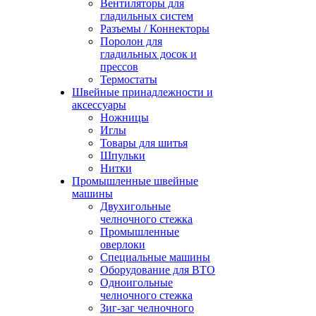
Вентиляторы для
гладильных систем
Разъемы / Коннекторы
Поролон для
гладильных досок и
прессов
Термостаты
Швейные принадлежности и
аксессуары
Ножницы
Иглы
Товары для шитья
Шпульки
Нитки
Промышленные швейные
машины
Двухигольные
челночного стежка
Промышленные
оверлоки
Специальные машины
Оборудование для ВТО
Одноигольные
челночного стежка
Зиг-заг челночного