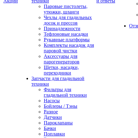
Акции
техники
и ответы
Паровые пистолеты,
утюжки, шланги
Чехлы для гладильных
досок и прессов
Отз
Принадлежности
Тефлоновые насадки
Рукавные платформы
Комплекты насадок для
паровой чистки
Аксессуары для
парогенераторов
Щетки, насадки,
переходники
Запчасти для гладильной
техники
Фильтры для
гладильной техники
Насосы
Бойлеры / Тэны
Разное
Датчики
Пароклапаны
Бачки
Поплавки