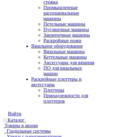
стежка
Промышленные
распошивальные
машины
Петельные машины
Пуговичные машины
Закрепочные машины
Раскройные ножи
Вязальное оборудование
Вязальные машины
Кеттельные машины
Аксессуары для вязания
ПО для вязальных
машин
Раскройные плоттеры и
аксессуары
Плоттеры
Принадлежности для
плоттеров
Войти
Каталог
Товары в акции
Гладильные системы
Утюги с парогенератором