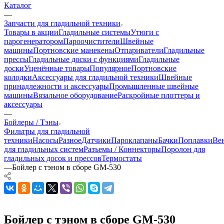
Каталог
—
Запчасти для гладильной техники
Товары в акции
Гладильные системы
Утюги с
парогенератором
Пароочистители
Швейные
машины
Портновские манекены
Отпариватели
Гладильные
прессы
Гладильные доски с функциями
Гладильные
доски
Уценённые товары
Популярное
Портновские
колодки
Аксессуары для гладильной техники
Швейные
принадлежности и аксессуары
Промышленные швейные
машины
Вязальное оборудование
Раскройные плоттеры и
аксессуары
—
Бойлеры / Тэны
Фильтры для гладильной
техники
Насосы
Разное
Датчики
Пароклапаны
Бачки
Поплавки
Ве
для гладильных систем
Разъемы / Коннекторы
Поролон для
гладильных досок и прессов
Термостаты
—
Бойлер с тэном в сборе GM-530
Бойлер с тэном в сборе GM-530