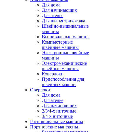
Для дома
Для начинающих
Для ателье
Для шитья трикотажа
Швейно-вышивальные
машины
Вышивальные машины
Компьютерные
швейные машины
Электронные швейные
машины
Электромеханические
швейные машины
Коверлоки
Приспособления для
швейных машин
Оверлоки
Для дома
Для ателье
Для начинающих
2/3/4-х ниточные
3/4-х ниточные
Распошивальные машины
Портновские манекены