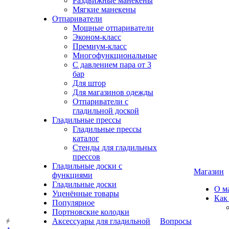
Раздвижные манекены
Мягкие манекены
Отпариватели
Мощные отпариватели
Эконом-класс
Премиум-класс
Многофункциональные
С давлением пара от 3
бар
Для штор
Для магазинов одежды
Отпариватели с
гладильной доской
Гладильные прессы
Гладильные прессы
каталог
Стенды для гладильных
прессов
Гладильные доски с
Магазин
функциями
Гладильные доски
О м
Уценённые товары
Как
Популярное
Портновские колодки
Аксессуары для гладильной
Вопросы