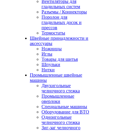
Вентиляторы для
гладильных систем
Разъемы / Коннекторы
Поролон для
гладильных досок и
прессов
Термостаты
Швейные принадлежности и
аксессуары
Ножницы
Иглы
Товары для шитья
Шпульки
Нитки
Промышленные швейные
машины
Двухигольные
челночного стежка
Промышленные
оверлоки
Специальные машины
Оборудование для ВТО
Одноигольные
челночного стежка
Зиг-заг челночного