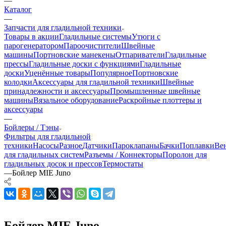
—
Каталог
—
Запчасти для гладильной техники
Товары в акции
Гладильные системы
Утюги с
парогенератором
Пароочистители
Швейные
машины
Портновские манекены
Отпариватели
Гладильные
прессы
Гладильные доски с функциями
Гладильные
доски
Уценённые товары
Популярное
Портновские
колодки
Аксессуары для гладильной техники
Швейные
принадлежности и аксессуары
Промышленные швейные
машины
Вязальное оборудование
Раскройные плоттеры и
аксессуары
—
Бойлеры / Тэны
Фильтры для гладильной
техники
Насосы
Разное
Датчики
Пароклапаны
Бачки
Поплавки
Ве
для гладильных систем
Разъемы / Коннекторы
Поролон для
гладильных досок и прессов
Термостаты
—
Бойлер MIE Juno
Бойлер MIE Juno