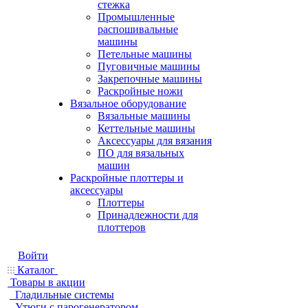
стежка
Промышленные
распошивальные
машины
Петельные машины
Пуговичные машины
Закрепочные машины
Раскройные ножи
Вязальное оборудование
Вязальные машины
Кеттельные машины
Аксессуары для вязания
ПО для вязальных
машин
Раскройные плоттеры и
аксессуары
Плоттеры
Принадлежности для
плоттеров
Войти
Каталог
Товары в акции
Гладильные системы
Утюги с парогенератором