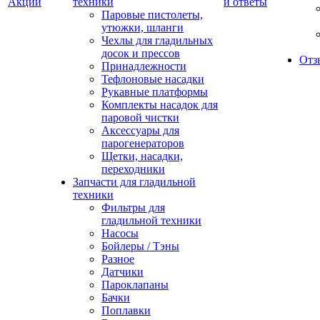
Акции
техники
и ответы
Паровые пистолеты,
утюжки, шланги
Чехлы для гладильных
досок и прессов
Отз
Принадлежности
Тефлоновые насадки
Рукавные платформы
Комплекты насадок для
паровой чистки
Аксессуары для
парогенераторов
Щетки, насадки,
переходники
Запчасти для гладильной
техники
Фильтры для
гладильной техники
Насосы
Бойлеры / Тэны
Разное
Датчики
Пароклапаны
Бачки
Поплавки