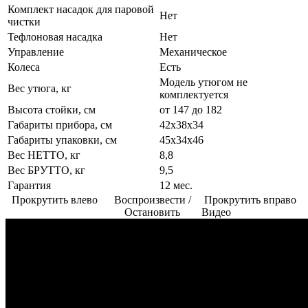
Комплект насадок для паровой
Нет
чистки
Тефлоновая насадка
Нет
Управление
Механическое
Колеса
Есть
Модель утюгом не
Вес утюга, кг
комплектуется
Высота стойки, см
от 147 до 182
Габариты прибора, см
42х38х34
Габариты упаковки, см
45х34х46
Вес НЕТТО, кг
8,8
Вес БРУТТО, кг
9,5
Гарантия
12 мес.
Прокрутить влево
Воспроизвести /
Прокрутить вправо
Остановить
Видео