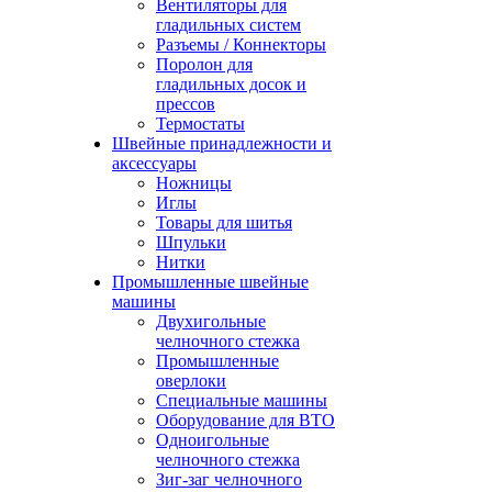
Вентиляторы для
гладильных систем
Разъемы / Коннекторы
Поролон для
гладильных досок и
прессов
Термостаты
Швейные принадлежности и
аксессуары
Ножницы
Иглы
Товары для шитья
Шпульки
Нитки
Промышленные швейные
машины
Двухигольные
челночного стежка
Промышленные
оверлоки
Специальные машины
Оборудование для ВТО
Одноигольные
челночного стежка
Зиг-заг челночного