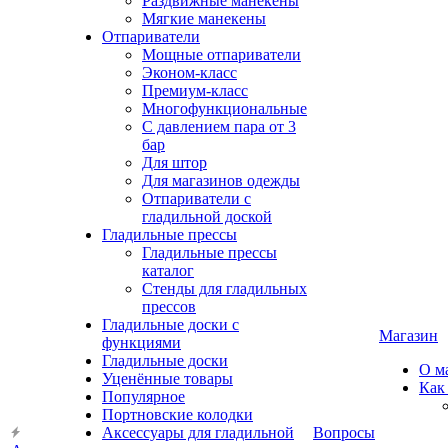
Раздвижные манекены
Мягкие манекены
Отпариватели
Мощные отпариватели
Эконом-класс
Премиум-класс
Многофункциональные
С давлением пара от 3
бар
Для штор
Для магазинов одежды
Отпариватели с
гладильной доской
Гладильные прессы
Гладильные прессы
каталог
Стенды для гладильных
прессов
Гладильные доски с
Магазин
функциями
Гладильные доски
О м
Уценённые товары
Как
Популярное
Портновские колодки
Аксессуары для гладильной
Вопросы