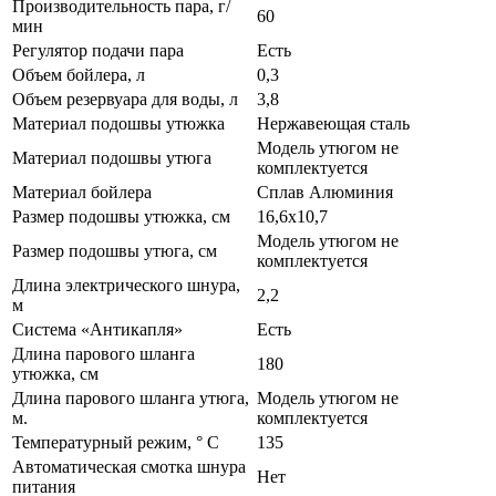
Производительность пара, г/
60
мин
Регулятор подачи пара
Есть
Объем бойлера, л
0,3
Объем резервуара для воды, л
3,8
Материал подошвы утюжка
Нержавеющая сталь
Модель утюгом не
Материал подошвы утюга
комплектуется
Материал бойлера
Сплав Алюминия
Размер подошвы утюжка, см
16,6х10,7
Модель утюгом не
Размер подошвы утюга, см
комплектуется
Длина электрического шнура,
2,2
м
Система «Антикапля»
Есть
Длина парового шланга
180
утюжка, см
Длина парового шланга утюга,
Модель утюгом не
м.
комплектуется
Температурный режим, ° С
135
Автоматическая смотка шнура
Нет
питания