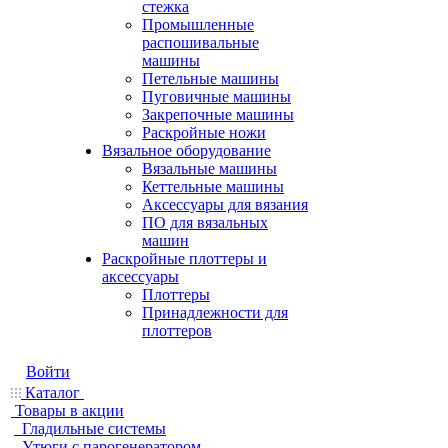
стежка
Промышленные
распошивальные
машины
Петельные машины
Пуговичные машины
Закрепочные машины
Раскройные ножи
Вязальное оборудование
Вязальные машины
Кеттельные машины
Аксессуары для вязания
ПО для вязальных
машин
Раскройные плоттеры и
аксессуары
Плоттеры
Принадлежности для
плоттеров
Войти
Каталог
Товары в акции
Гладильные системы
Утюги с парогенератором