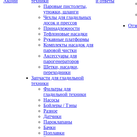
Акции
техники
и ответы
Паровые пистолеты,
утюжки, шланги
Чехлы для гладильных
досок и прессов
Отз
Принадлежности
Тефлоновые насадки
Рукавные платформы
Комплекты насадок для
паровой чистки
Аксессуары для
парогенераторов
Щетки, насадки,
переходники
Запчасти для гладильной
техники
Фильтры для
гладильной техники
Насосы
Бойлеры / Тэны
Разное
Датчики
Пароклапаны
Бачки
Поплавки