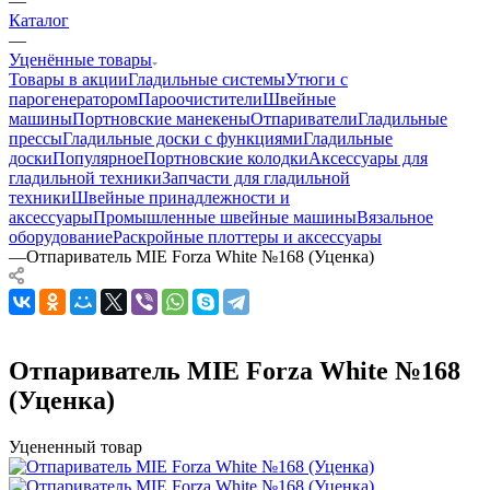
—
Каталог
—
Уценённые товары
Товары в акции
Гладильные системы
Утюги с
парогенератором
Пароочистители
Швейные
машины
Портновские манекены
Отпариватели
Гладильные
прессы
Гладильные доски с функциями
Гладильные
доски
Популярное
Портновские колодки
Аксессуары для
гладильной техники
Запчасти для гладильной
техники
Швейные принадлежности и
аксессуары
Промышленные швейные машины
Вязальное
оборудование
Раскройные плоттеры и аксессуары
—
Отпариватель MIE Forza White №168 (Уценка)
Отпариватель MIE Forza White №168
(Уценка)
Уцененный товар