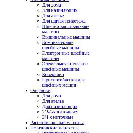
Для дома
Для начинающих
Для ателье
Для шитья трикотажа
Швейно-вышивальные
машины
Вышивальные машины
Компьютерные
швейные машины
Электронные швейные
машины
Электромеханические
швейные машины
Коверлоки
Приспособления для
швейных машин
Оверлоки
Для дома
Для ателье
Для начинающих
2/3/4-х ниточные
3/4-х ниточные
Распошивальные машины
Портновские манекены