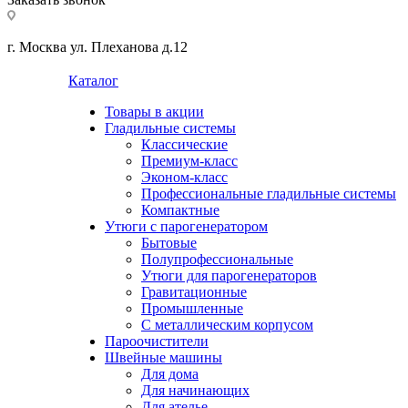
г. Москва ул. Плеханова д.12
Каталог
Товары в акции
Гладильные системы
Классические
Премиум-класс
Эконом-класс
Профессиональные гладильные системы
Компактные
Утюги с парогенератором
Бытовые
Полупрофессиональные
Утюги для парогенераторов
Гравитационные
Промышленные
С металлическим корпусом
Пароочистители
Швейные машины
Для дома
Для начинающих
Для ателье