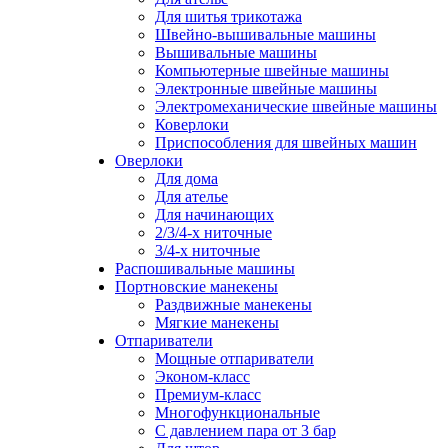
Для шитья трикотажа
Швейно-вышивальные машины
Вышивальные машины
Компьютерные швейные машины
Электронные швейные машины
Электромеханические швейные машины
Коверлоки
Приспособления для швейных машин
Оверлоки
Для дома
Для ателье
Для начинающих
2/3/4-х ниточные
3/4-х ниточные
Распошивальные машины
Портновские манекены
Раздвижные манекены
Мягкие манекены
Отпариватели
Мощные отпариватели
Эконом-класс
Премиум-класс
Многофункциональные
С давлением пара от 3 бар