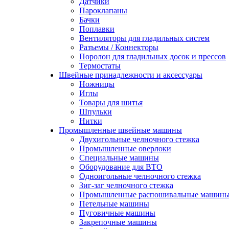
Датчики
Пароклапаны
Бачки
Поплавки
Вентиляторы для гладильных систем
Разъемы / Коннекторы
Поролон для гладильных досок и прессов
Термостаты
Швейные принадлежности и аксессуары
Ножницы
Иглы
Товары для шитья
Шпульки
Нитки
Промышленные швейные машины
Двухигольные челночного стежка
Промышленные оверлоки
Специальные машины
Оборудование для ВТО
Одноигольные челночного стежка
Зиг-заг челночного стежка
Промышленные распошивальные машин
Петельные машины
Пуговичные машины
Закрепочные машины