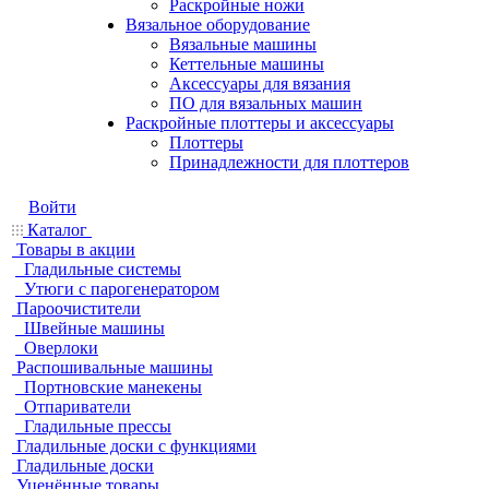
Раскройные ножи
Вязальное оборудование
Вязальные машины
Кеттельные машины
Аксессуары для вязания
ПО для вязальных машин
Раскройные плоттеры и аксессуары
Плоттеры
Принадлежности для плоттеров
Войти
Каталог
Товары в акции
Гладильные системы
Утюги с парогенератором
Пароочистители
Швейные машины
Оверлоки
Распошивальные машины
Портновские манекены
Отпариватели
Гладильные прессы
Гладильные доски с функциями
Гладильные доски
Уценённые товары