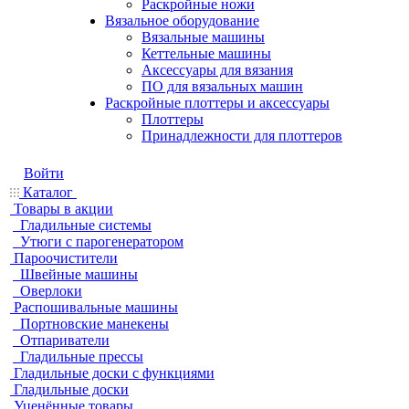
Раскройные ножи
Вязальное оборудование
Вязальные машины
Кеттельные машины
Аксессуары для вязания
ПО для вязальных машин
Раскройные плоттеры и аксессуары
Плоттеры
Принадлежности для плоттеров
Войти
Каталог
Товары в акции
Гладильные системы
Утюги с парогенератором
Пароочистители
Швейные машины
Оверлоки
Распошивальные машины
Портновские манекены
Отпариватели
Гладильные прессы
Гладильные доски с функциями
Гладильные доски
Уценённые товары