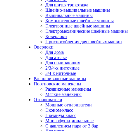
Для шитья трикотажа
Швейно-вышивальные машины
Вышивальные машины
Компьютерные швейные машины
Электронные швейные машины
Электромеханические швейные машины
Коверлоки
Приспособления для швейных машин
Оверлоки
Для дома
Для ателье
Для начинающих
2/3/4-х ниточные
3/4-х ниточные
Распошивальные машины
Портновские манекены
Раздвижные манекены
Мягкие манекены
Отпариватели
Мощные отпариватели
Эконом-класс
Премиум-класс
Многофункциональные
С давлением пара от 3 бар