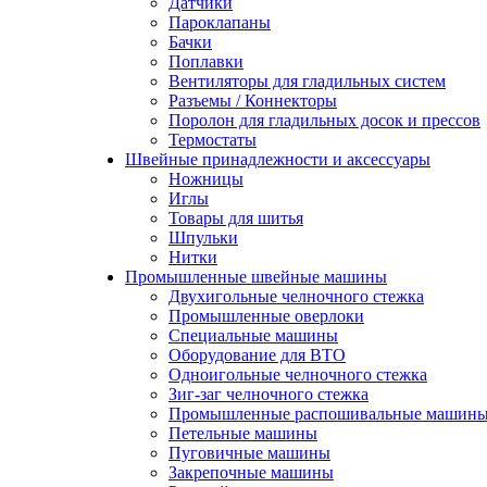
Датчики
Пароклапаны
Бачки
Поплавки
Вентиляторы для гладильных систем
Разъемы / Коннекторы
Поролон для гладильных досок и прессов
Термостаты
Швейные принадлежности и аксессуары
Ножницы
Иглы
Товары для шитья
Шпульки
Нитки
Промышленные швейные машины
Двухигольные челночного стежка
Промышленные оверлоки
Специальные машины
Оборудование для ВТО
Одноигольные челночного стежка
Зиг-заг челночного стежка
Промышленные распошивальные машин
Петельные машины
Пуговичные машины
Закрепочные машины