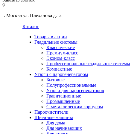
г. Москва ул. Плеханова д.12
Каталог
Товары в акции
Гладильные системы
Классические
Премиум-класс
Эконом-класс
Профессиональные гладильные системы
Компактные
Утюги с парогенератором
Бытовые
Полупрофессиональные
Утюги для парогенераторов
Гравитационные
Промышленные
С металлическим корпусом
Пароочистители
Швейные машины
Для дома
Для начинающих
Для ателье