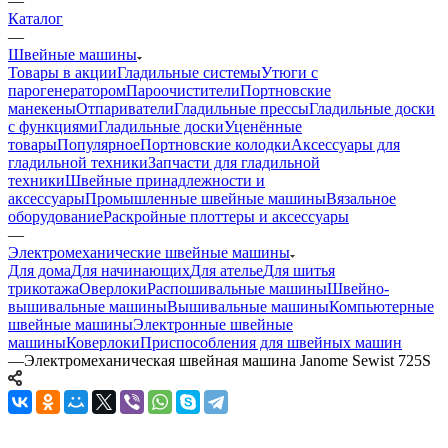
—
Каталог
—
Швейные машины
Товары в акции
Гладильные системы
Утюги с
парогенератором
Пароочистители
Портновские
манекены
Отпариватели
Гладильные прессы
Гладильные доски
с функциями
Гладильные доски
Уценённые
товары
Популярное
Портновские колодки
Аксессуары для
гладильной техники
Запчасти для гладильной
техники
Швейные принадлежности и
аксессуары
Промышленные швейные машины
Вязальное
оборудование
Раскройные плоттеры и аксессуары
—
Электромеханические швейные машины
Для дома
Для начинающих
Для ателье
Для шитья
трикотажа
Оверлоки
Распошивальные машины
Швейно-
вышивальные машины
Вышивальные машины
Компьютерные
швейные машины
Электронные швейные
машины
Коверлоки
Приспособления для швейных машин
—
Электромеханическая швейная машина Janome Sewist 725S