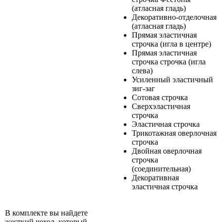
(атласная гладь)
Декоративно-отделочная
(атласная гладь)
Прямая эластичная
строчка (игла в центре)
Прямая эластичная
строчка строчка (игла
слева)
Усиленный эластичный
зиг-заг
Сотовая строчка
Сверхэластичная
строчка
Эластичная строчка
Трикотажная оверлочная
строчка
Двойная оверлочная
строчка
(соединительная)
Декоративная
эластичная строчка
В комплекте вы найдете
жесткий чехол, который