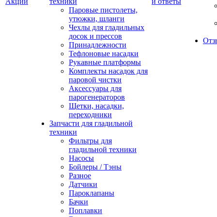
Акции
техники
и ответы
Паровые пистолеты,
утюжки, шланги
Чехлы для гладильных
досок и прессов
Отз
Принадлежности
Тефлоновые насадки
Рукавные платформы
Комплекты насадок для
паровой чистки
Аксессуары для
парогенераторов
Щетки, насадки,
переходники
Запчасти для гладильной
техники
Фильтры для
гладильной техники
Насосы
Бойлеры / Тэны
Разное
Датчики
Пароклапаны
Бачки
Поплавки