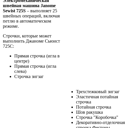
Электромеханическая
швейная машина Janome
Sewist 725S
– выполняет 25
швейных операций, включая
петлю в автоматическом
режиме.
Строчки, которые может
выполнить Джаноме Сьюист
725С:
Прямая строчка (игла в
центре)
Прямая строчка (игла
слева)
Строчка зигзаг
Трехстежковый зигзаг
Эластичная потайная
строчка
Потайная строчка
Шов ракушка
Строчка "Коробочка"
Декоративно-отделочная
строчка Фестоны