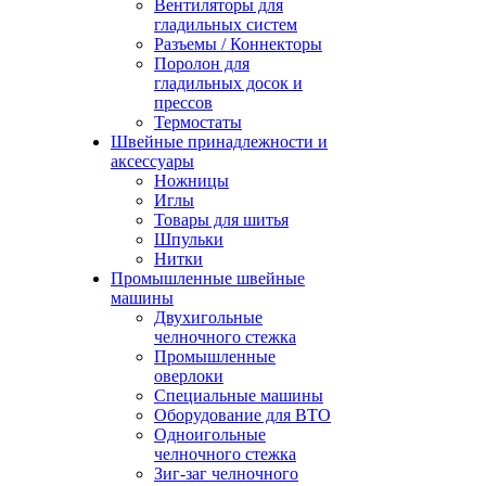
Вентиляторы для
гладильных систем
Разъемы / Коннекторы
Поролон для
гладильных досок и
прессов
Термостаты
Швейные принадлежности и
аксессуары
Ножницы
Иглы
Товары для шитья
Шпульки
Нитки
Промышленные швейные
машины
Двухигольные
челночного стежка
Промышленные
оверлоки
Специальные машины
Оборудование для ВТО
Одноигольные
челночного стежка
Зиг-заг челночного