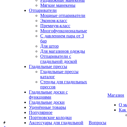
Раздвижные манекены
Мягкие манекены
Отпариватели
Мощные отпариватели
Эконом-класс
Премиум-класс
Многофункциональные
С давлением пара от 3
бар
Для штор
Для магазинов одежды
Отпариватели с
гладильной доской
Гладильные прессы
Гладильные прессы
каталог
Стенды для гладильных
прессов
Гладильные доски с
Магазин
функциями
Гладильные доски
О м
Уценённые товары
Как
Популярное
Портновские колодки
Аксессуары для гладильной
Вопросы