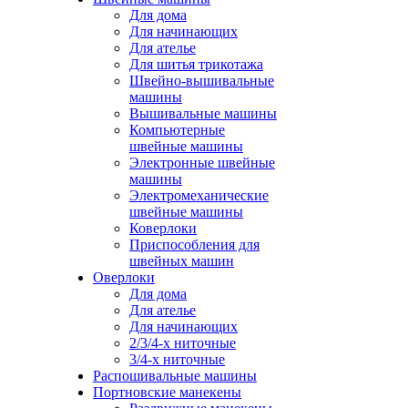
Для дома
Для начинающих
Для ателье
Для шитья трикотажа
Швейно-вышивальные
машины
Вышивальные машины
Компьютерные
швейные машины
Электронные швейные
машины
Электромеханические
швейные машины
Коверлоки
Приспособления для
швейных машин
Оверлоки
Для дома
Для ателье
Для начинающих
2/3/4-х ниточные
3/4-х ниточные
Распошивальные машины
Портновские манекены