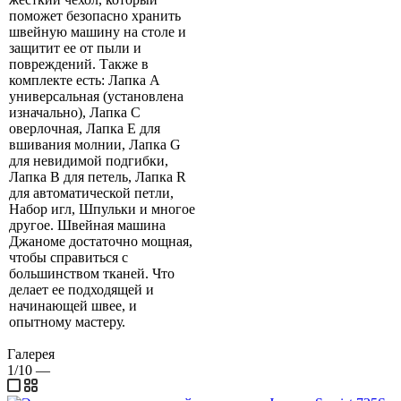
поможет безопасно хранить
швейную машину на столе и
защитит ее от пыли и
повреждений. Также в
комплекте есть: Лапка А
универсальная (установлена
изначально), Лапка С
оверлочная, Лапка Е для
вшивания молнии, Лапка G
для невидимой подгибки,
Лапка В для петель, Лапка R
для автоматической петли,
Набор игл, Шпульки и многое
другое. Швейная машина
Джаноме достаточно мощная,
чтобы справиться с
большинством тканей. Что
делает ее подходящей и
начинающей швее, и
опытному мастеру.
Галерея
1/10
—