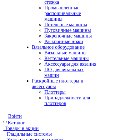
стежка
Промышленные
распошивальные
машины
Петельные машины
Пуговичные машины
Закрепочные машины
Раскройные ножи
Вязальное оборудование
Вязальные машины
Кеттельные машины
Аксессуары для вязания
ПО для вязальных
машин
Раскройные плоттеры и
аксессуары
Плоттеры
Принадлежности для
плоттеров
Войти
Каталог
Товары в акции
Гладильные системы
Утюги с парогенератором