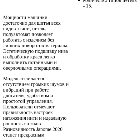
количество типов петель
- 15.
Мощности машинки
достаточно для шитья всех
видов ткани, петля-
полуавтомат позволяет
работать с изделием без
лишних поворотов материала.
Эстетическую подшивку низа
и обработку краев легко
выполнить потайными и
оверлочными операциями.
Модель отличается
отсутствием громких шумов и
вибраций при работе
двигателя, удобством и
простотой управления.
Пользователи отмечают
правильность настроек
натяжения нити и идеальную
ровность стежков.
Разновидность Janome 2020
станет прекрасным