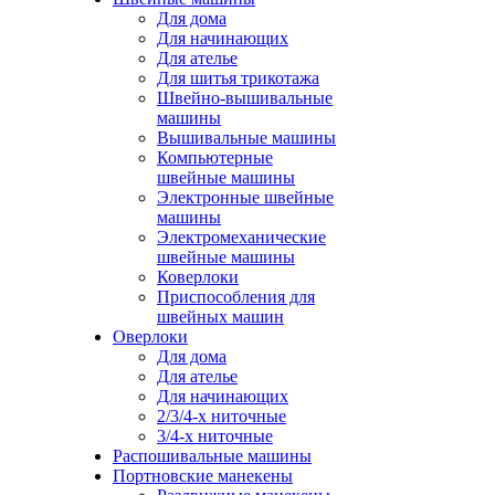
Для дома
Для начинающих
Для ателье
Для шитья трикотажа
Швейно-вышивальные
машины
Вышивальные машины
Компьютерные
швейные машины
Электронные швейные
машины
Электромеханические
швейные машины
Коверлоки
Приспособления для
швейных машин
Оверлоки
Для дома
Для ателье
Для начинающих
2/3/4-х ниточные
3/4-х ниточные
Распошивальные машины
Портновские манекены