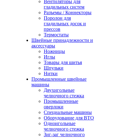
Вентиляторы для
гладильных систем
Разъемы / Коннекторы
Поролон для
гладильных досок и
прессов
Термостаты
Швейные принадлежности и
аксессуары
Ножницы
Иглы
Товары для шитья
Шпульки
Нитки
Промышленные швейные
машины
Двухигольные
челночного стежка
Промышленные
оверлоки
Специальные машины
Оборудование для ВТО
Одноигольные
челночного стежка
Зиг-заг челночного