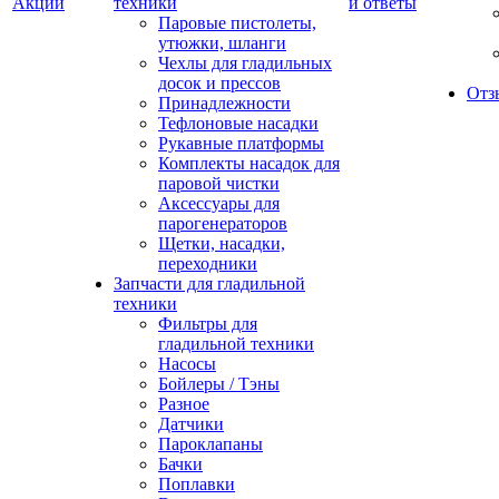
Акции
техники
и ответы
Паровые пистолеты,
утюжки, шланги
Чехлы для гладильных
досок и прессов
Отз
Принадлежности
Тефлоновые насадки
Рукавные платформы
Комплекты насадок для
паровой чистки
Аксессуары для
парогенераторов
Щетки, насадки,
переходники
Запчасти для гладильной
техники
Фильтры для
гладильной техники
Насосы
Бойлеры / Тэны
Разное
Датчики
Пароклапаны
Бачки
Поплавки