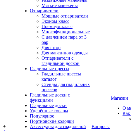
Раздвижные манекены
Мягкие манекены
Отпариватели
Мощные отпариватели
Эконом-класс
Премиум-класс
Многофункциональные
С давлением пара от 3
бар
Для штор
Для магазинов одежды
Отпариватели с
гладильной доской
Гладильные прессы
Гладильные прессы
каталог
Стенды для гладильных
прессов
Гладильные доски с
Магазин
функциями
Гладильные доски
О м
Уценённые товары
Как
Популярное
Портновские колодки
Аксессуары для гладильной
Вопросы