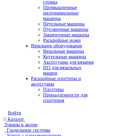
стежка
Промышленные
распошивальные
машины
Петельные машины
Пуговичные машины
Закрепочные машины
Раскройные ножи
Вязальное оборудование
Вязальные машины
Кеттельные машины
Аксессуары для вязания
ПО для вязальных
машин
Раскройные плоттеры и
аксессуары
Плоттеры
Принадлежности для
плоттеров
Войти
Каталог
Товары в акции
Гладильные системы
Утюги с парогенератором