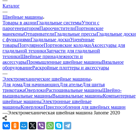
—
Каталог
—
Швейные машины
Товары в акции
Гладильные системы
Утюги с
парогенератором
Пароочистители
Портновские
манекены
Отпариватели
Гладильные прессы
Гладильные доски
с функциями
Гладильные доски
Уценённые
товары
Популярное
Портновские колодки
Аксессуары для
гладильной техники
Запчасти для гладильной
техники
Швейные принадлежности и
аксессуары
Промышленные швейные машины
Вязальное
оборудование
Раскройные плоттеры и аксессуары
—
Электромеханические швейные машины
Для дома
Для начинающих
Для ателье
Для шитья
трикотажа
Оверлоки
Распошивальные машины
Швейно-
вышивальные машины
Вышивальные машины
Компьютерные
швейные машины
Электронные швейные
машины
Коверлоки
Приспособления для швейных машин
—
Электромеханическая швейная машина Janome 2020