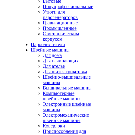
Бытовые
Полупрофессиональные
Утюги для
парогенераторов
Гравитационные
Промышленные
С металлическим
корпусом
Пароочистители
Швейные машины
Для дома
Для начинающих
Для ателье
Для шитья трикотажа
Швейно-вышивальные
машины
Вышивальные машины
Компьютерные
швейные машины
Электронные швейные
машины
Электромеханические
швейные машины
Коверлоки
Приспособления для