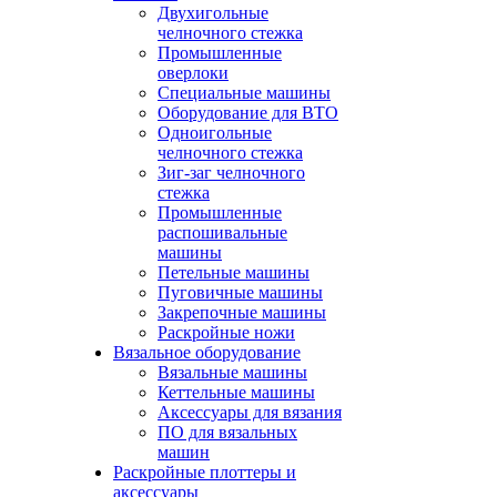
Двухигольные
челночного стежка
Промышленные
оверлоки
Специальные машины
Оборудование для ВТО
Одноигольные
челночного стежка
Зиг-заг челночного
стежка
Промышленные
распошивальные
машины
Петельные машины
Пуговичные машины
Закрепочные машины
Раскройные ножи
Вязальное оборудование
Вязальные машины
Кеттельные машины
Аксессуары для вязания
ПО для вязальных
машин
Раскройные плоттеры и
аксессуары