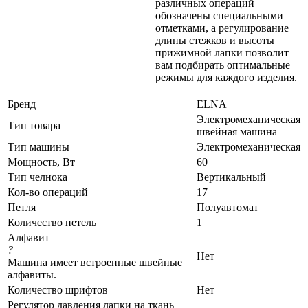
различных операций
обозначены специальными
отметками, а регулирование
длины стежков и высоты
прижимной лапки позволит
вам подбирать оптимальные
режимы для каждого изделия.
Бренд
ELNA
Электромеханическая
Тип товара
швейная машина
Тип машины
Электромеханическая
Мощность, Вт
60
Тип челнока
Вертикальный
Кол-во операций
17
Петля
Полуавтомат
Количество петель
1
Алфавит
?
Нет
Машина имеет встроенные швейные
алфавиты.
Количество шрифтов
Нет
Регулятор давления лапки на ткань