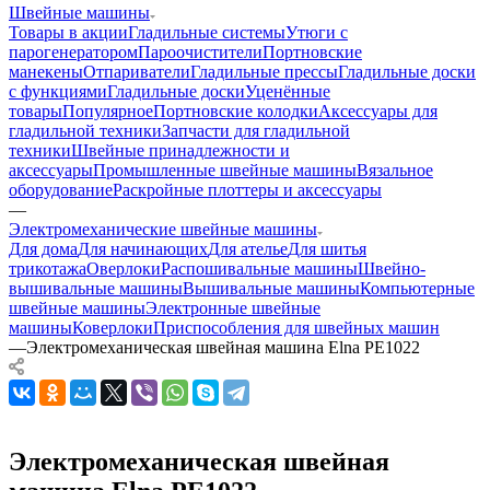
Швейные машины
Товары в акции
Гладильные системы
Утюги с
парогенератором
Пароочистители
Портновские
манекены
Отпариватели
Гладильные прессы
Гладильные доски
с функциями
Гладильные доски
Уценённые
товары
Популярное
Портновские колодки
Аксессуары для
гладильной техники
Запчасти для гладильной
техники
Швейные принадлежности и
аксессуары
Промышленные швейные машины
Вязальное
оборудование
Раскройные плоттеры и аксессуары
—
Электромеханические швейные машины
Для дома
Для начинающих
Для ателье
Для шитья
трикотажа
Оверлоки
Распошивальные машины
Швейно-
вышивальные машины
Вышивальные машины
Компьютерные
швейные машины
Электронные швейные
машины
Коверлоки
Приспособления для швейных машин
—
Электромеханическая швейная машина Elna PE1022
Электромеханическая швейная