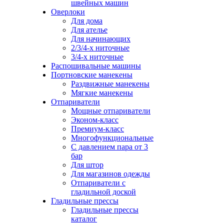
швейных машин
Оверлоки
Для дома
Для ателье
Для начинающих
2/3/4-х ниточные
3/4-х ниточные
Распошивальные машины
Портновские манекены
Раздвижные манекены
Мягкие манекены
Отпариватели
Мощные отпариватели
Эконом-класс
Премиум-класс
Многофункциональные
С давлением пара от 3
бар
Для штор
Для магазинов одежды
Отпариватели с
гладильной доской
Гладильные прессы
Гладильные прессы
каталог