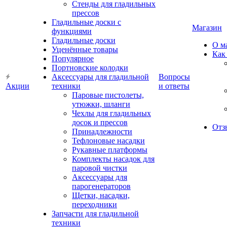
Стенды для гладильных
прессов
Гладильные доски с
Магазин
функциями
Гладильные доски
О м
Уценённые товары
Как
Популярное
Портновские колодки
Аксессуары для гладильной
Вопросы
Акции
техники
и ответы
Паровые пистолеты,
утюжки, шланги
Чехлы для гладильных
досок и прессов
Отз
Принадлежности
Тефлоновые насадки
Рукавные платформы
Комплекты насадок для
паровой чистки
Аксессуары для
парогенераторов
Щетки, насадки,
переходники
Запчасти для гладильной
техники