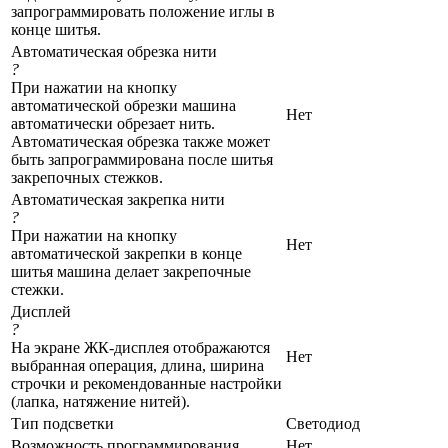
запрограммировать положение иглы в
конце шитья.
Автоматическая обрезка нити
?
При нажатии на кнопку
автоматической обрезки машина
Нет
автоматически обрезает нить.
Автоматическая обрезка также может
быть запрограммирована после шитья
закрепочных стежков.
Автоматическая закрепка нити
?
При нажатии на кнопку
Нет
автоматической закрепки в конце
шитья машина делает закрепочные
стежки.
Дисплей
?
На экране ЖК-дисплея отображаются
Нет
выбранная операция, длина, ширина
строчки и рекомендованные настройки
(лапка, натяжение нитей).
Тип подсветки
Cветодиод
Возможность программирования
Нет