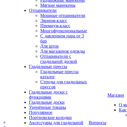
Раздвижные манекены
Мягкие манекены
Отпариватели
Мощные отпариватели
Эконом-класс
Премиум-класс
Многофункциональные
С давлением пара от 3
бар
Для штор
Для магазинов одежды
Отпариватели с
гладильной доской
Гладильные прессы
Гладильные прессы
каталог
Стенды для гладильных
прессов
Гладильные доски с
Магазин
функциями
Гладильные доски
О м
Уценённые товары
Как
Популярное
Портновские колодки
Аксессуары для гладильной
Вопросы