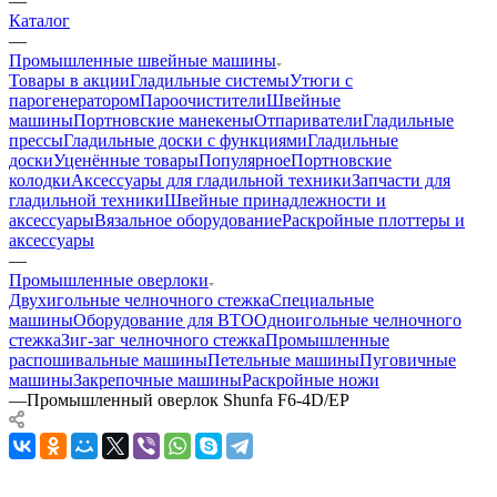
—
Каталог
—
Промышленные швейные машины
Товары в акции
Гладильные системы
Утюги с
парогенератором
Пароочистители
Швейные
машины
Портновские манекены
Отпариватели
Гладильные
прессы
Гладильные доски с функциями
Гладильные
доски
Уценённые товары
Популярное
Портновские
колодки
Аксессуары для гладильной техники
Запчасти для
гладильной техники
Швейные принадлежности и
аксессуары
Вязальное оборудование
Раскройные плоттеры и
аксессуары
—
Промышленные оверлоки
Двухигольные челночного стежка
Специальные
машины
Оборудование для ВТО
Одноигольные челночного
стежка
Зиг-заг челночного стежка
Промышленные
распошивальные машины
Петельные машины
Пуговичные
машины
Закрепочные машины
Раскройные ножи
—
Промышленный оверлок Shunfa F6-4D/EP