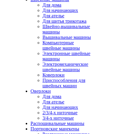
Для дома
Для начинающих
Для ателье
Для шитья трикотажа
Швейно-вышивальные
машины
Вышивальные машины
Компьютерные
швейные машины
Электронные швейные
машины
Электромеханические
швейные машины
Коверлоки
Приспособления для
швейных машин
Оверлоки
Для дома
Для ателье
Для начинающих
2/3/4-х ниточные
3/4-х ниточные
Распошивальные машины
Портновские манекены