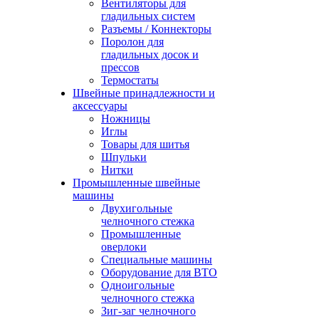
Вентиляторы для
гладильных систем
Разъемы / Коннекторы
Поролон для
гладильных досок и
прессов
Термостаты
Швейные принадлежности и
аксессуары
Ножницы
Иглы
Товары для шитья
Шпульки
Нитки
Промышленные швейные
машины
Двухигольные
челночного стежка
Промышленные
оверлоки
Специальные машины
Оборудование для ВТО
Одноигольные
челночного стежка
Зиг-заг челночного