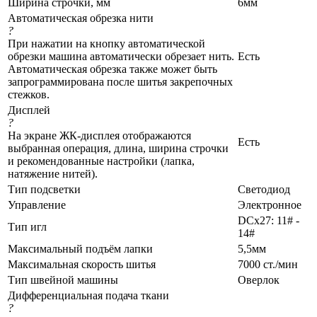
Ширина строчки, мм
6мм
Автоматическая обрезка нити
?
При нажатии на кнопку автоматической
обрезки машина автоматически обрезает нить.
Есть
Автоматическая обрезка также может быть
запрограммирована после шитья закрепочных
стежков.
Дисплей
?
На экране ЖК-дисплея отображаются
Есть
выбранная операция, длина, ширина строчки
и рекомендованные настройки (лапка,
натяжение нитей).
Тип подсветки
Светодиод
Управление
Электронное
DCx27: 11# -
Тип игл
14#
Максимальный подъём лапки
5,5мм
Максимальная скорость шитья
7000 ст./мин
Тип швейной машины
Оверлок
Дифференциальная подача ткани
?