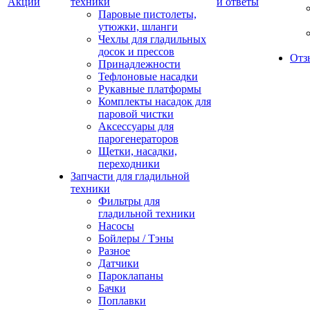
Акции
техники
и ответы
Паровые пистолеты,
утюжки, шланги
Чехлы для гладильных
досок и прессов
Отз
Принадлежности
Тефлоновые насадки
Рукавные платформы
Комплекты насадок для
паровой чистки
Аксессуары для
парогенераторов
Щетки, насадки,
переходники
Запчасти для гладильной
техники
Фильтры для
гладильной техники
Насосы
Бойлеры / Тэны
Разное
Датчики
Пароклапаны
Бачки
Поплавки