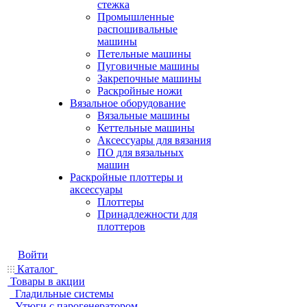
стежка
Промышленные
распошивальные
машины
Петельные машины
Пуговичные машины
Закрепочные машины
Раскройные ножи
Вязальное оборудование
Вязальные машины
Кеттельные машины
Аксессуары для вязания
ПО для вязальных
машин
Раскройные плоттеры и
аксессуары
Плоттеры
Принадлежности для
плоттеров
Войти
Каталог
Товары в акции
Гладильные системы
Утюги с парогенератором