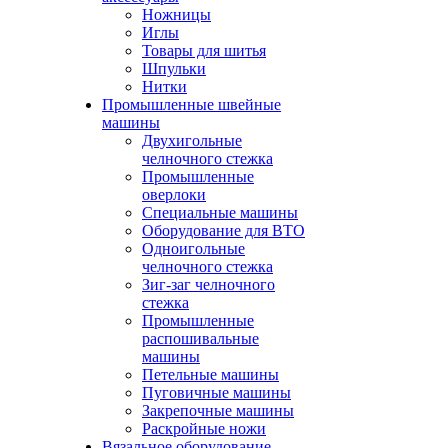
Ножницы
Иглы
Товары для шитья
Шпульки
Нитки
Промышленные швейные
машины
Двухигольные
челночного стежка
Промышленные
оверлоки
Специальные машины
Оборудование для ВТО
Одноигольные
челночного стежка
Зиг-заг челночного
стежка
Промышленные
распошивальные
машины
Петельные машины
Пуговичные машины
Закрепочные машины
Раскройные ножи
Вязальное оборудование