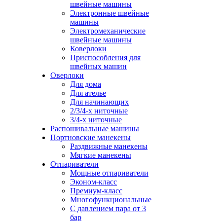
швейные машины
Электронные швейные
машины
Электромеханические
швейные машины
Коверлоки
Приспособления для
швейных машин
Оверлоки
Для дома
Для ателье
Для начинающих
2/3/4-х ниточные
3/4-х ниточные
Распошивальные машины
Портновские манекены
Раздвижные манекены
Мягкие манекены
Отпариватели
Мощные отпариватели
Эконом-класс
Премиум-класс
Многофункциональные
С давлением пара от 3
бар