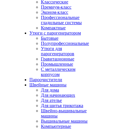
Классические
Премиум-класс
Эконом-класс
Профессиональные
гладильные системы
Компактные
Утюги с парогенератором
Бытовые
Полупрофессиональные
Утюги для
парогенераторов
Гравитационные
Промышленные
С металлическим
корпусом
Пароочистители
Швейные машины
Для дома
Для начинающих
Для ателье
Для шитья трикотажа
Швейно-вышивальные
машины
Вышивальные машины
Компьютерные