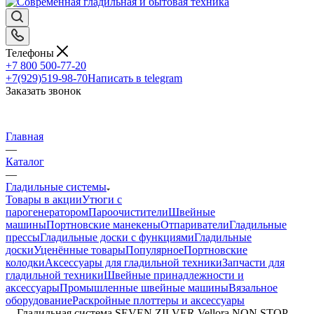
Телефоны
+7 800 500-77-20
+7(929)519-98-70
Написать в telegram
Заказать звонок
Главная
—
Каталог
—
Гладильные системы
Товары в акции
Утюги с
парогенератором
Пароочистители
Швейные
машины
Портновские манекены
Отпариватели
Гладильные
прессы
Гладильные доски с функциями
Гладильные
доски
Уценённые товары
Популярное
Портновские
колодки
Аксессуары для гладильной техники
Запчасти для
гладильной техники
Швейные принадлежности и
аксессуары
Промышленные швейные машины
Вязальное
оборудование
Раскройные плоттеры и аксессуары
—
Гладильная система SEVEN ZILVER Vellora NON STOP