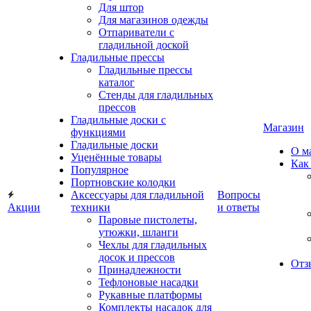
Для штор
Для магазинов одежды
Отпариватели с
гладильной доской
Гладильные прессы
Гладильные прессы
каталог
Стенды для гладильных
прессов
Гладильные доски с
Магазин
функциями
Гладильные доски
О м
Уценённые товары
Как
Популярное
Портновские колодки
Аксессуары для гладильной
Вопросы
Акции
техники
и ответы
Паровые пистолеты,
утюжки, шланги
Чехлы для гладильных
досок и прессов
Отз
Принадлежности
Тефлоновые насадки
Рукавные платформы
Комплекты насадок для