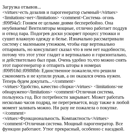
Загрузка отзывов...
<virtues>есть дозалив и парогенератор съемный</virtues>
<limitations>нет</limitations> <comment>Система- огонь
:f09f94a5: Гоняем ее целыми днями бесперебойно. Она
неубиваема! Вентиляторы мощные, отлично работает поддув
и отвод пара. Подогрев доски ускоряет процесс утюжки и
сушит влажную одежду и белье. Изначально рассматривали
систему с маленьким утюжком, чтобы еще вертикально
отпаривать, но консультант сказал что в нем нет надобности,
потому что этот утюг гладит и вертикально и горизонтально,
и действительно был прав. Очень удобно то,что можно снять
этот парогенератор и отпарить шторы в номерах
:f09f918d::f09f8fbb: Единственное пожалели,что решили
сэкономить и не купили рукав, а он оказался очень нужен.
Теперь будем докупать...</comment>
<virtues>Удобство, качество сборки</virtues> <limitations>не
обнаружено</limitations> <comment>Отличная система,
пользуюсь год. Все потребности закрывает. Может работать
несколько часов подряд, не перегревается, воду также в любой
момент заливать можно. Ни разу не пожалела о покупке.
</comment>
<virtues>Функциональность. Компактность</virtues>
<comment>Отличная система. Мощный парогенератор. Все
функции работают. Утюг прекрасный, особенно с насадкой.