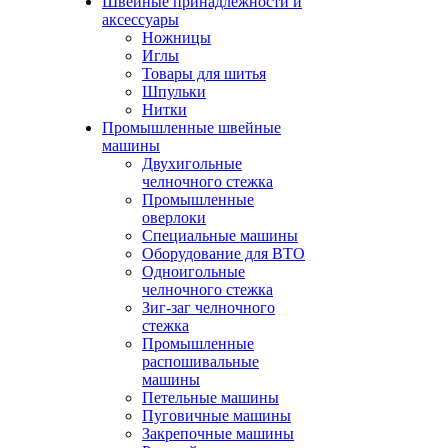
Швейные принадлежности и
аксессуары
Ножницы
Иглы
Товары для шитья
Шпульки
Нитки
Промышленные швейные
машины
Двухигольные
челночного стежка
Промышленные
оверлоки
Специальные машины
Оборудование для ВТО
Одноигольные
челночного стежка
Зиг-заг челночного
стежка
Промышленные
распошивальные
машины
Петельные машины
Пуговичные машины
Закрепочные машины