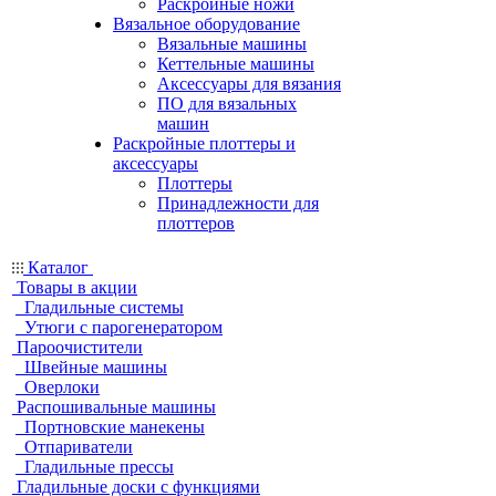
Раскройные ножи
Вязальное оборудование
Вязальные машины
Кеттельные машины
Аксессуары для вязания
ПО для вязальных
машин
Раскройные плоттеры и
аксессуары
Плоттеры
Принадлежности для
плоттеров
Каталог
Товары в акции
Гладильные системы
Утюги с парогенератором
Пароочистители
Швейные машины
Оверлоки
Распошивальные машины
Портновские манекены
Отпариватели
Гладильные прессы
Гладильные доски с функциями