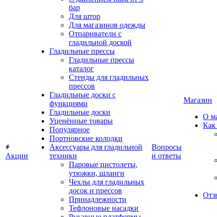
бар
Для штор
Для магазинов одежды
Отпариватели с
гладильной доской
Гладильные прессы
Гладильные прессы
каталог
Стенды для гладильных
прессов
Гладильные доски с
Магазин
функциями
Гладильные доски
О м
Уценённые товары
Как
Популярное
Портновские колодки
Аксессуары для гладильной
Вопросы
Акции
техники
и ответы
Паровые пистолеты,
утюжки, шланги
Чехлы для гладильных
досок и прессов
Отз
Принадлежности
Тефлоновые насадки
Рукавные платформы