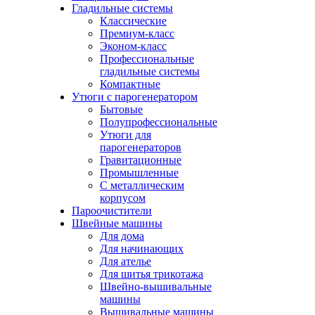
Гладильные системы
Классические
Премиум-класс
Эконом-класс
Профессиональные
гладильные системы
Компактные
Утюги с парогенератором
Бытовые
Полупрофессиональные
Утюги для
парогенераторов
Гравитационные
Промышленные
С металлическим
корпусом
Пароочистители
Швейные машины
Для дома
Для начинающих
Для ателье
Для шитья трикотажа
Швейно-вышивальные
машины
Вышивальные машины