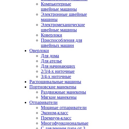
Компьютерные
швейные машины
Электронные швейные
машины
Электромеханические
швейные машины
Коверлоки
Приспособления для
швейных машин
Оверлоки
Для дома
Для ателье
Для начинающих
2/3/4-х ниточные
3/4-х ниточные
Распошивальные машины
Портновские манекены
Раздвижные манекены
Мягкие манекены
Отпариватели
Мощные отпариватели
Эконом-класс
Премиум-класс
Многофункциональные
С давлением пара от 3