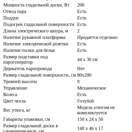
Мощность гладильной доски, Вт
200
Отвод пара
Есть
Поддув
Есть
Подогрев гладильной поверхности
Есть
Длина электрического шнура, м
2
Наличие рукавной платформы
Продается отдельно
Наличие электрической розетки
Есть
Наличие полки для белья
Есть
Размер подставки под
44 х 30 см
парогенератор
Держатель паропровода
Нет
Размер гладильной поверхности, см
80х200
Уровней высоты
9
Управление
Механическое
Колеса
Есть
Цвет чехла
Голубой
Модель утюгом не
Вес утюга, кг
комплектуется
Габариты упаковки, см
150 х 24 х 50
Размер гладильной доски в
140 х 46 х 17
сложенном виде, см