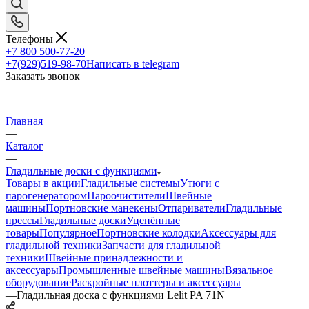
Телефоны
+7 800 500-77-20
+7(929)519-98-70
Написать в telegram
Заказать звонок
Главная
—
Каталог
—
Гладильные доски с функциями
Товары в акции
Гладильные системы
Утюги с
парогенератором
Пароочистители
Швейные
машины
Портновские манекены
Отпариватели
Гладильные
прессы
Гладильные доски
Уценённые
товары
Популярное
Портновские колодки
Аксессуары для
гладильной техники
Запчасти для гладильной
техники
Швейные принадлежности и
аксессуары
Промышленные швейные машины
Вязальное
оборудование
Раскройные плоттеры и аксессуары
—
Гладильная доска с функциями Lelit PA 71N