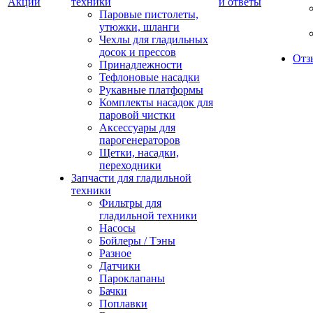
Акции
техники
и ответы
Паровые пистолеты,
утюжки, шланги
Чехлы для гладильных
досок и прессов
Отз
Принадлежности
Тефлоновые насадки
Рукавные платформы
Комплекты насадок для
паровой чистки
Аксессуары для
парогенераторов
Щетки, насадки,
переходники
Запчасти для гладильной
техники
Фильтры для
гладильной техники
Насосы
Бойлеры / Тэны
Разное
Датчики
Пароклапаны
Бачки
Поплавки