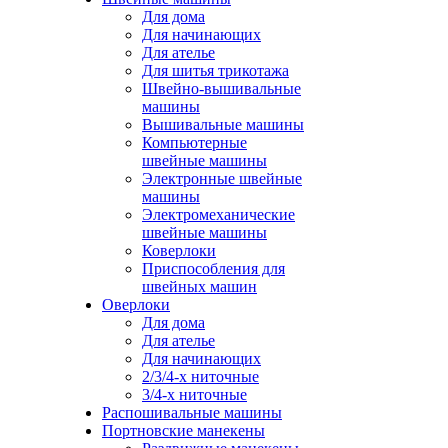
Для дома
Для начинающих
Для ателье
Для шитья трикотажа
Швейно-вышивальные
машины
Вышивальные машины
Компьютерные
швейные машины
Электронные швейные
машины
Электромеханические
швейные машины
Коверлоки
Приспособления для
швейных машин
Оверлоки
Для дома
Для ателье
Для начинающих
2/3/4-х ниточные
3/4-х ниточные
Распошивальные машины
Портновские манекены