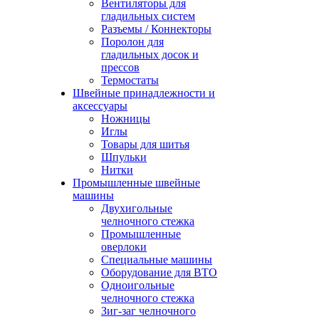
Вентиляторы для
гладильных систем
Разъемы / Коннекторы
Поролон для
гладильных досок и
прессов
Термостаты
Швейные принадлежности и
аксессуары
Ножницы
Иглы
Товары для шитья
Шпульки
Нитки
Промышленные швейные
машины
Двухигольные
челночного стежка
Промышленные
оверлоки
Специальные машины
Оборудование для ВТО
Одноигольные
челночного стежка
Зиг-заг челночного