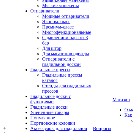
Раздвижные манекены
Мягкие манекены
Отпариватели
Мощные отпариватели
Эконом-класс
Премиум-класс
Многофункциональные
С давлением пара от 3
бар
Для штор
Для магазинов одежды
Отпариватели с
гладильной доской
Гладильные прессы
Гладильные прессы
каталог
Стенды для гладильных
прессов
Гладильные доски с
Магазин
функциями
Гладильные доски
О м
Уценённые товары
Как
Популярное
Портновские колодки
Аксессуары для гладильной
Вопросы