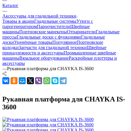
—
Каталог
—
Аксессуары для гладильной техники
Товары в акции
Гладильные системы
Утюги с
парогенератором
Пароочистители
Швейные
машины
Портновские манекены
Отпариватели
Гладильные
прессы
Гладильные доски с функциями
Гладильные
доски
Уценённые товары
Популярное
Портновские
колодки
Запчасти для гладильной техники
Швейные
принадлежности и аксессуары
Промышленные швейные
машины
Вязальное оборудование
Раскройные плоттеры и
аксессуары
—
Рукавная платформа для CHAYKA IS-3600
Рукавная платформа для CHAYKA IS-
3600