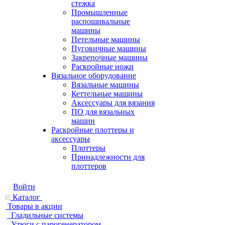
стежка
Промышленные
распошивальные
машины
Петельные машины
Пуговичные машины
Закрепочные машины
Раскройные ножи
Вязальное оборудование
Вязальные машины
Кеттельные машины
Аксессуары для вязания
ПО для вязальных
машин
Раскройные плоттеры и
аксессуары
Плоттеры
Принадлежности для
плоттеров
Войти
Каталог
Товары в акции
Гладильные системы
Утюги с парогенератором