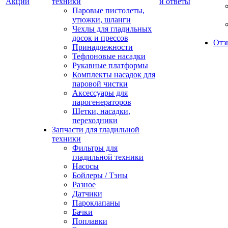
Акции
техники
и ответы
Паровые пистолеты,
утюжки, шланги
Чехлы для гладильных
досок и прессов
Отз
Принадлежности
Тефлоновые насадки
Рукавные платформы
Комплекты насадок для
паровой чистки
Аксессуары для
парогенераторов
Щетки, насадки,
переходники
Запчасти для гладильной
техники
Фильтры для
гладильной техники
Насосы
Бойлеры / Тэны
Разное
Датчики
Пароклапаны
Бачки
Поплавки