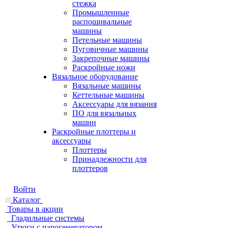
стежка
Промышленные
распошивальные
машины
Петельные машины
Пуговичные машины
Закрепочные машины
Раскройные ножи
Вязальное оборудование
Вязальные машины
Кеттельные машины
Аксессуары для вязания
ПО для вязальных
машин
Раскройные плоттеры и
аксессуары
Плоттеры
Принадлежности для
плоттеров
Войти
Каталог
Товары в акции
Гладильные системы
Утюги с парогенератором