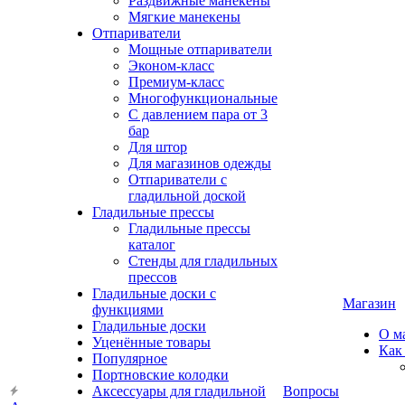
Раздвижные манекены
Мягкие манекены
Отпариватели
Мощные отпариватели
Эконом-класс
Премиум-класс
Многофункциональные
С давлением пара от 3
бар
Для штор
Для магазинов одежды
Отпариватели с
гладильной доской
Гладильные прессы
Гладильные прессы
каталог
Стенды для гладильных
прессов
Гладильные доски с
Магазин
функциями
Гладильные доски
О м
Уценённые товары
Как
Популярное
Портновские колодки
Аксессуары для гладильной
Вопросы