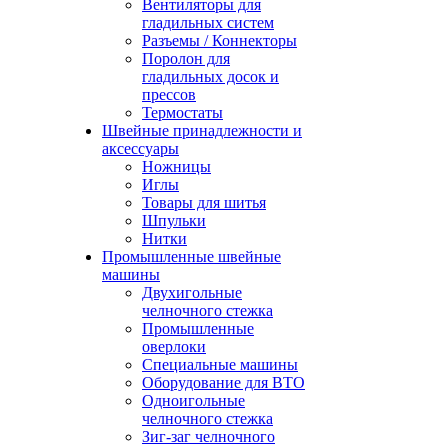
Вентиляторы для
гладильных систем
Разъемы / Коннекторы
Поролон для
гладильных досок и
прессов
Термостаты
Швейные принадлежности и
аксессуары
Ножницы
Иглы
Товары для шитья
Шпульки
Нитки
Промышленные швейные
машины
Двухигольные
челночного стежка
Промышленные
оверлоки
Специальные машины
Оборудование для ВТО
Одноигольные
челночного стежка
Зиг-заг челночного