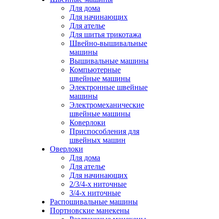
Для дома
Для начинающих
Для ателье
Для шитья трикотажа
Швейно-вышивальные
машины
Вышивальные машины
Компьютерные
швейные машины
Электронные швейные
машины
Электромеханические
швейные машины
Коверлоки
Приспособления для
швейных машин
Оверлоки
Для дома
Для ателье
Для начинающих
2/3/4-х ниточные
3/4-х ниточные
Распошивальные машины
Портновские манекены