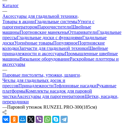
—
Каталог
—
Аксессуары для гладильной техники
Товары в акции
Гладильные системы
Утюги с
парогенератором
Пароочистители
Швейные
машины
Портновские манекены
Отпариватели
Гладильные
прессы
Гладильные доски с функциями
Гладильные
доски
Уценённые товары
Популярное
Портновские
колодки
Запчасти для гладильной техники
Швейные
принадлежности и аксессуары
Промышленные швейные
машины
Вязальное оборудование
Раскройные плоттеры и
аксессуары
—
Паровые пистолеты, утюжки, шланги
Чехлы для гладильных досок и
прессов
Принадлежности
Тефлоновые насадки
Рукавные
платформы
Комплекты насадок для паровой
чистки
Аксессуары для парогенераторов
Щетки, насадки,
переходники
—
Паровой утюжок RUNZEL PRO-300(185см)