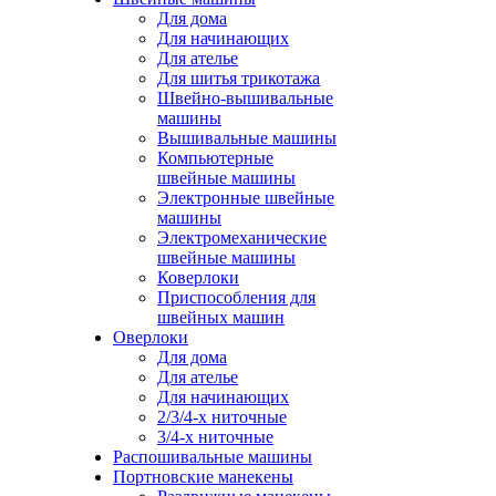
Для дома
Для начинающих
Для ателье
Для шитья трикотажа
Швейно-вышивальные
машины
Вышивальные машины
Компьютерные
швейные машины
Электронные швейные
машины
Электромеханические
швейные машины
Коверлоки
Приспособления для
швейных машин
Оверлоки
Для дома
Для ателье
Для начинающих
2/3/4-х ниточные
3/4-х ниточные
Распошивальные машины
Портновские манекены