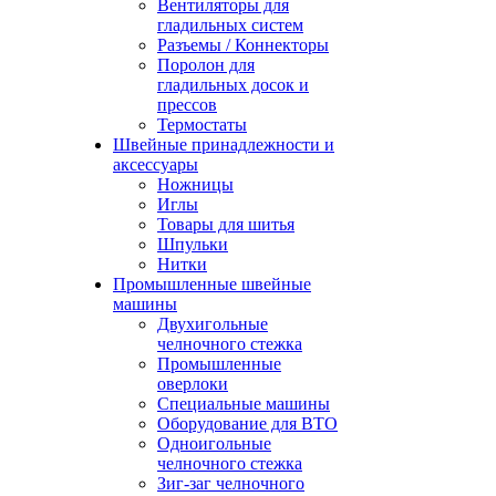
Вентиляторы для
гладильных систем
Разъемы / Коннекторы
Поролон для
гладильных досок и
прессов
Термостаты
Швейные принадлежности и
аксессуары
Ножницы
Иглы
Товары для шитья
Шпульки
Нитки
Промышленные швейные
машины
Двухигольные
челночного стежка
Промышленные
оверлоки
Специальные машины
Оборудование для ВТО
Одноигольные
челночного стежка
Зиг-заг челночного