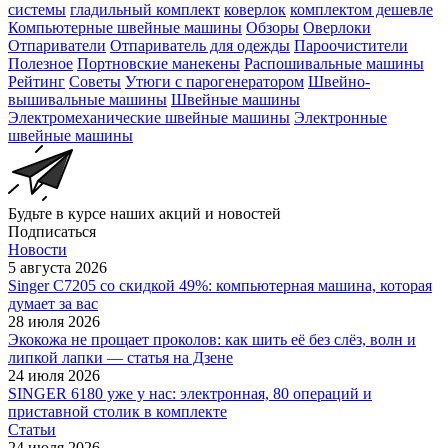
системы
гладильный комплект
коверлок
комплектом дешевле
Компьютерные швейные машины
Обзоры
Оверлоки
Отпариватели
Отпариватель для одежды
Пароочистители
Полезное
Портновские манекены
Распошивальные машины
Рейтинг
Советы
Утюги с парогенератором
Швейно-
вышивальные машины
Швейные машины
Электромеханические швейные машины
Электронные
швейные машины
Будьте в курсе наших акций и новостей
Подписаться
Новости
5 августа 2026
Singer C7205 со скидкой 49%: компьютерная машина, которая
думает за вас
28 июля 2026
Экокожа не прощает проколов: как шить её без слёз, волн и
липкой лапки — статья на Дзене
24 июля 2026
SINGER 6180 уже у нас: электронная, 80 операций и
приставной столик в комплекте
Статьи
24 июля 2026