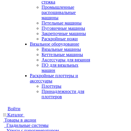
стежка
Промышленные
распошивальные
машины
Петельные машины
Пуговичные машины
Закрепочные машины
Раскройные ножи
Вязальное оборудование
Вязальные машины
Кеттельные машины
Аксессуары для вязания
ПО для вязальных
машин
Раскройные плоттеры и
аксессуары
Плоттеры
Принадлежности для
плоттеров
Войти
Каталог
Товары в акции
Гладильные системы
Утюги с парогенератором