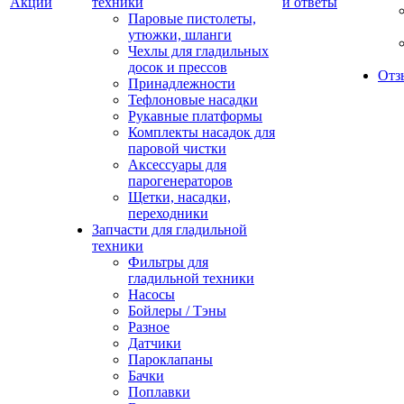
Акции
техники
и ответы
Паровые пистолеты,
утюжки, шланги
Чехлы для гладильных
досок и прессов
Отз
Принадлежности
Тефлоновые насадки
Рукавные платформы
Комплекты насадок для
паровой чистки
Аксессуары для
парогенераторов
Щетки, насадки,
переходники
Запчасти для гладильной
техники
Фильтры для
гладильной техники
Насосы
Бойлеры / Тэны
Разное
Датчики
Пароклапаны
Бачки
Поплавки