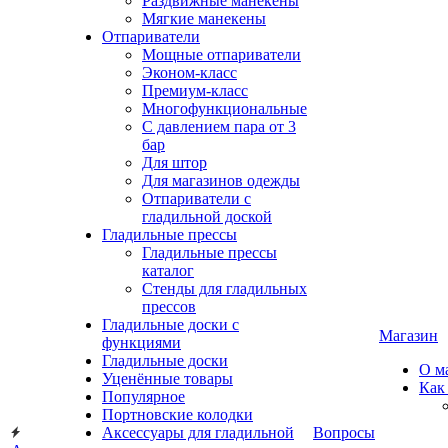
Раздвижные манекены
Мягкие манекены
Отпариватели
Мощные отпариватели
Эконом-класс
Премиум-класс
Многофункциональные
С давлением пара от 3
бар
Для штор
Для магазинов одежды
Отпариватели с
гладильной доской
Гладильные прессы
Гладильные прессы
каталог
Стенды для гладильных
прессов
Гладильные доски с
Магазин
функциями
Гладильные доски
О м
Уценённые товары
Как
Популярное
Портновские колодки
Аксессуары для гладильной
Вопросы