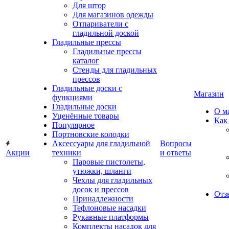
Для штор
Для магазинов одежды
Отпариватели с
гладильной доской
Гладильные прессы
Гладильные прессы
каталог
Стенды для гладильных
прессов
Гладильные доски с
Магазин
функциями
Гладильные доски
О м
Уценённые товары
Как
Популярное
Портновские колодки
Аксессуары для гладильной
Вопросы
Акции
техники
и ответы
Паровые пистолеты,
утюжки, шланги
Чехлы для гладильных
досок и прессов
Отз
Принадлежности
Тефлоновые насадки
Рукавные платформы
Комплекты насадок для