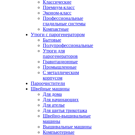
Классические
Премиум-класс
Эконом-класс
Профессиональные
гладильные системы
Компактные
Утюги с парогенератором
Бытовые
Полупрофессиональные
Утюги для
парогенераторов
Гравитационные
Промышленные
С металлическим
корпусом
Пароочистители
Швейные машины
Для дома
Для начинающих
Для ателье
Для шитья трикотажа
Швейно-вышивальные
машины
Вышивальные машины
Компьютерные