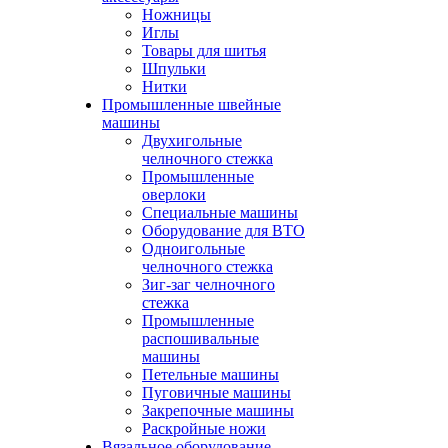
Ножницы
Иглы
Товары для шитья
Шпульки
Нитки
Промышленные швейные
машины
Двухигольные
челночного стежка
Промышленные
оверлоки
Специальные машины
Оборудование для ВТО
Одноигольные
челночного стежка
Зиг-заг челночного
стежка
Промышленные
распошивальные
машины
Петельные машины
Пуговичные машины
Закрепочные машины
Раскройные ножи
Вязальное оборудование