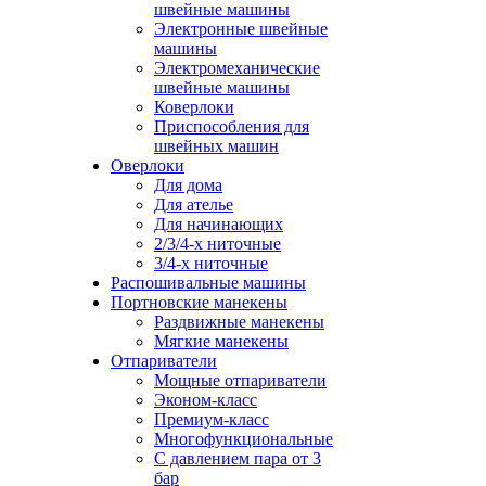
швейные машины
Электронные швейные
машины
Электромеханические
швейные машины
Коверлоки
Приспособления для
швейных машин
Оверлоки
Для дома
Для ателье
Для начинающих
2/3/4-х ниточные
3/4-х ниточные
Распошивальные машины
Портновские манекены
Раздвижные манекены
Мягкие манекены
Отпариватели
Мощные отпариватели
Эконом-класс
Премиум-класс
Многофункциональные
С давлением пара от 3
бар