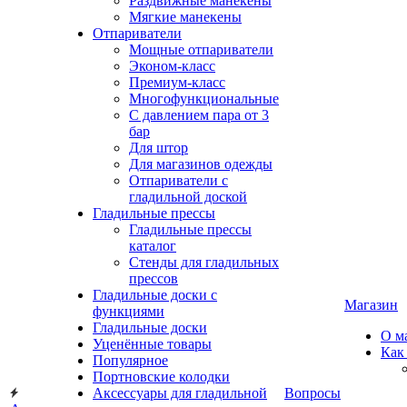
Раздвижные манекены
Мягкие манекены
Отпариватели
Мощные отпариватели
Эконом-класс
Премиум-класс
Многофункциональные
С давлением пара от 3
бар
Для штор
Для магазинов одежды
Отпариватели с
гладильной доской
Гладильные прессы
Гладильные прессы
каталог
Стенды для гладильных
прессов
Гладильные доски с
Магазин
функциями
Гладильные доски
О м
Уценённые товары
Как
Популярное
Портновские колодки
Аксессуары для гладильной
Вопросы