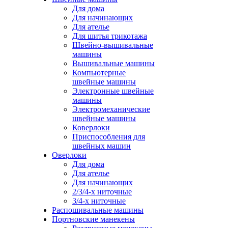
Для дома
Для начинающих
Для ателье
Для шитья трикотажа
Швейно-вышивальные
машины
Вышивальные машины
Компьютерные
швейные машины
Электронные швейные
машины
Электромеханические
швейные машины
Коверлоки
Приспособления для
швейных машин
Оверлоки
Для дома
Для ателье
Для начинающих
2/3/4-х ниточные
3/4-х ниточные
Распошивальные машины
Портновские манекены