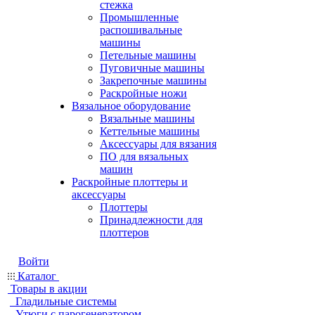
стежка
Промышленные
распошивальные
машины
Петельные машины
Пуговичные машины
Закрепочные машины
Раскройные ножи
Вязальное оборудование
Вязальные машины
Кеттельные машины
Аксессуары для вязания
ПО для вязальных
машин
Раскройные плоттеры и
аксессуары
Плоттеры
Принадлежности для
плоттеров
Войти
Каталог
Товары в акции
Гладильные системы
Утюги с парогенератором