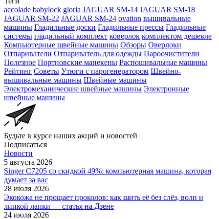
Теги
accolade
babylock
gloria
JAGUAR SM-14
JAGUAR SM-18
JAGUAR SM-22
JAGUAR SM-24
ovation
вышивальные
машины
Гладильные доски
Гладильные прессы
Гладильные
системы
гладильный комплект
коверлок
комплектом дешевле
Компьютерные швейные машины
Обзоры
Оверлоки
Отпариватели
Отпариватель для одежды
Пароочистители
Полезное
Портновские манекены
Распошивальные машины
Рейтинг
Советы
Утюги с парогенератором
Швейно-
вышивальные машины
Швейные машины
Электромеханические швейные машины
Электронные
швейные машины
Будьте в курсе наших акций и новостей
Подписаться
Новости
5 августа 2026
Singer C7205 со скидкой 49%: компьютерная машина, которая
думает за вас
28 июля 2026
Экокожа не прощает проколов: как шить её без слёз, волн и
липкой лапки — статья на Дзене
24 июля 2026