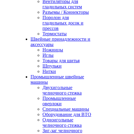
Вентиляторы для
гладильных систем
Разъемы / Коннекторы
Поролон для
гладильных досок и
прессов
Термостаты
Швейные принадлежности и
аксессуары
Ножницы
Иглы
Товары для шитья
Шпульки
Нитки
Промышленные швейные
машины
Двухигольные
челночного стежка
Промышленные
оверлоки
Специальные машины
Оборудование для ВТО
Одноигольные
челночного стежка
Зиг-заг челночного