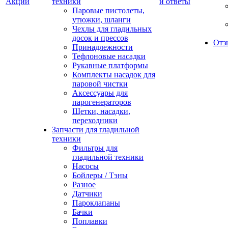
Акции
техники
и ответы
Паровые пистолеты,
утюжки, шланги
Чехлы для гладильных
досок и прессов
Отз
Принадлежности
Тефлоновые насадки
Рукавные платформы
Комплекты насадок для
паровой чистки
Аксессуары для
парогенераторов
Щетки, насадки,
переходники
Запчасти для гладильной
техники
Фильтры для
гладильной техники
Насосы
Бойлеры / Тэны
Разное
Датчики
Пароклапаны
Бачки
Поплавки