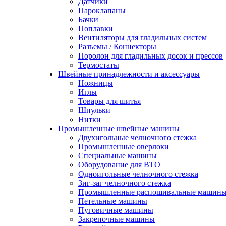
Датчики
Пароклапаны
Бачки
Поплавки
Вентиляторы для гладильных систем
Разъемы / Коннекторы
Поролон для гладильных досок и прессов
Термостаты
Швейные принадлежности и аксессуары
Ножницы
Иглы
Товары для шитья
Шпульки
Нитки
Промышленные швейные машины
Двухигольные челночного стежка
Промышленные оверлоки
Специальные машины
Оборудование для ВТО
Одноигольные челночного стежка
Зиг-заг челночного стежка
Промышленные распошивальные машин
Петельные машины
Пуговичные машины
Закрепочные машины