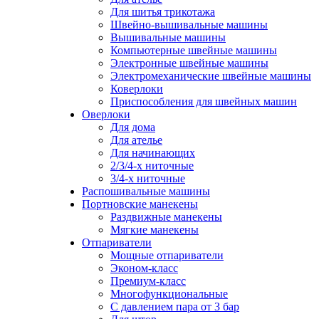
Для шитья трикотажа
Швейно-вышивальные машины
Вышивальные машины
Компьютерные швейные машины
Электронные швейные машины
Электромеханические швейные машины
Коверлоки
Приспособления для швейных машин
Оверлоки
Для дома
Для ателье
Для начинающих
2/3/4-х ниточные
3/4-х ниточные
Распошивальные машины
Портновские манекены
Раздвижные манекены
Мягкие манекены
Отпариватели
Мощные отпариватели
Эконом-класс
Премиум-класс
Многофункциональные
С давлением пара от 3 бар