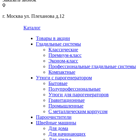
г. Москва ул. Плеханова д.12
Каталог
Товары в акции
Гладильные системы
Классические
Премиум-класс
Эконом-класс
Профессиональные гладильные системы
Компактные
Утюги с парогенератором
Бытовые
Полупрофессиональные
Утюги для парогенераторов
Гравитационные
Промышленные
С металлическим корпусом
Пароочистители
Швейные машины
Для дома
Для начинающих
Для ателье