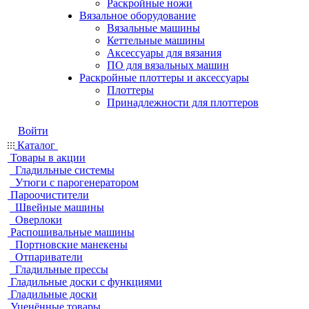
Раскройные ножи
Вязальное оборудование
Вязальные машины
Кеттельные машины
Аксессуары для вязания
ПО для вязальных машин
Раскройные плоттеры и аксессуары
Плоттеры
Принадлежности для плоттеров
Войти
Каталог
Товары в акции
Гладильные системы
Утюги с парогенератором
Пароочистители
Швейные машины
Оверлоки
Распошивальные машины
Портновские манекены
Отпариватели
Гладильные прессы
Гладильные доски с функциями
Гладильные доски
Уценённые товары