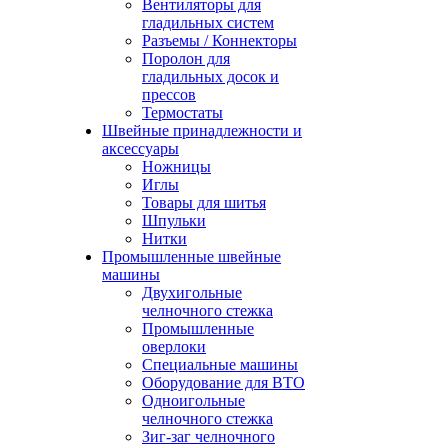
Вентиляторы для
гладильных систем
Разъемы / Коннекторы
Поролон для
гладильных досок и
прессов
Термостаты
Швейные принадлежности и
аксессуары
Ножницы
Иглы
Товары для шитья
Шпульки
Нитки
Промышленные швейные
машины
Двухигольные
челночного стежка
Промышленные
оверлоки
Специальные машины
Оборудование для ВТО
Одноигольные
челночного стежка
Зиг-заг челночного