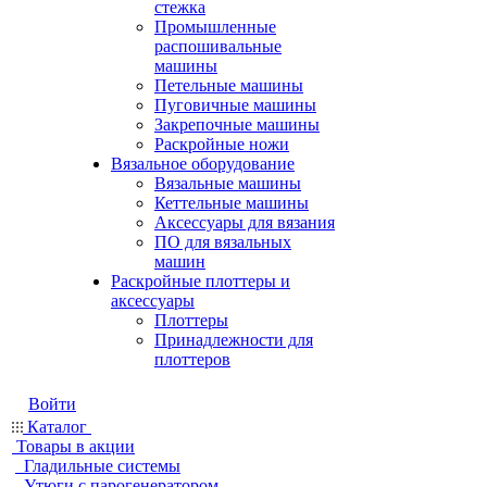
стежка
Промышленные
распошивальные
машины
Петельные машины
Пуговичные машины
Закрепочные машины
Раскройные ножи
Вязальное оборудование
Вязальные машины
Кеттельные машины
Аксессуары для вязания
ПО для вязальных
машин
Раскройные плоттеры и
аксессуары
Плоттеры
Принадлежности для
плоттеров
Войти
Каталог
Товары в акции
Гладильные системы
Утюги с парогенератором