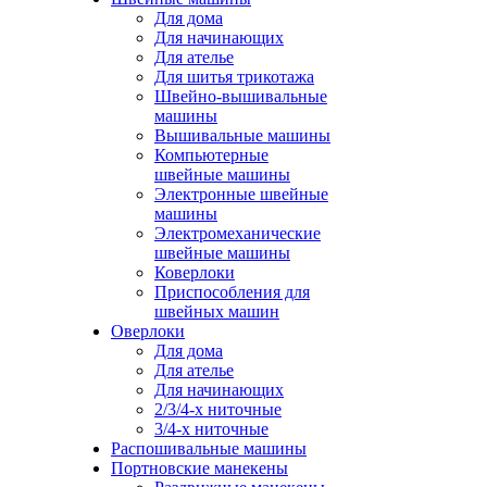
Для дома
Для начинающих
Для ателье
Для шитья трикотажа
Швейно-вышивальные
машины
Вышивальные машины
Компьютерные
швейные машины
Электронные швейные
машины
Электромеханические
швейные машины
Коверлоки
Приспособления для
швейных машин
Оверлоки
Для дома
Для ателье
Для начинающих
2/3/4-х ниточные
3/4-х ниточные
Распошивальные машины
Портновские манекены