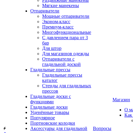
Раздвижные манекены
Мягкие манекены
Отпариватели
Мощные отпариватели
Эконом-класс
Премиум-класс
Многофункциональные
С давлением пара от 3
бар
Для штор
Для магазинов одежды
Отпариватели с
гладильной доской
Гладильные прессы
Гладильные прессы
каталог
Стенды для гладильных
прессов
Гладильные доски с
Магазин
функциями
Гладильные доски
О м
Уценённые товары
Как
Популярное
Портновские колодки
Аксессуары для гладильной
Вопросы