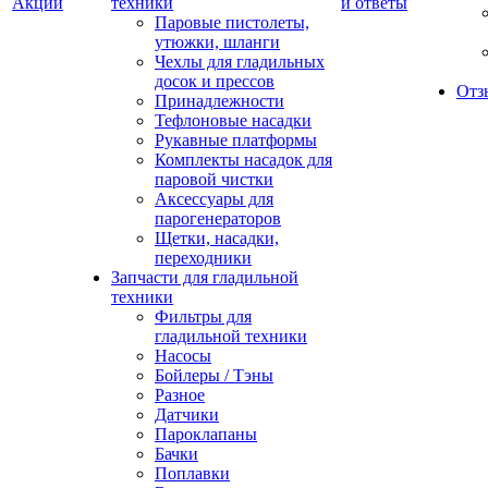
Акции
техники
и ответы
Паровые пистолеты,
утюжки, шланги
Чехлы для гладильных
досок и прессов
Отз
Принадлежности
Тефлоновые насадки
Рукавные платформы
Комплекты насадок для
паровой чистки
Аксессуары для
парогенераторов
Щетки, насадки,
переходники
Запчасти для гладильной
техники
Фильтры для
гладильной техники
Насосы
Бойлеры / Тэны
Разное
Датчики
Пароклапаны
Бачки
Поплавки