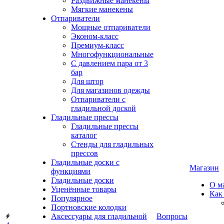
Раздвижные манекены
Мягкие манекены
Отпариватели
Мощные отпариватели
Эконом-класс
Премиум-класс
Многофункциональные
С давлением пара от 3
бар
Для штор
Для магазинов одежды
Отпариватели с
гладильной доской
Гладильные прессы
Гладильные прессы
каталог
Стенды для гладильных
прессов
Гладильные доски с
Магазин
функциями
Гладильные доски
О м
Уценённые товары
Как
Популярное
Портновские колодки
Аксессуары для гладильной
Вопросы