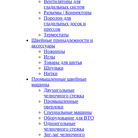
Вентиляторы для
гладильных систем
Разъемы / Коннекторы
Поролон для
гладильных досок и
прессов
Термостаты
Швейные принадлежности и
аксессуары
Ножницы
Иглы
Товары для шитья
Шпульки
Нитки
Промышленные швейные
машины
Двухигольные
челночного стежка
Промышленные
оверлоки
Специальные машины
Оборудование для ВТО
Одноигольные
челночного стежка
Зиг-заг челночного