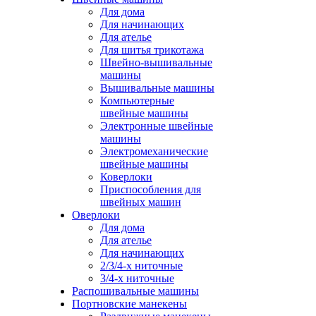
Для дома
Для начинающих
Для ателье
Для шитья трикотажа
Швейно-вышивальные
машины
Вышивальные машины
Компьютерные
швейные машины
Электронные швейные
машины
Электромеханические
швейные машины
Коверлоки
Приспособления для
швейных машин
Оверлоки
Для дома
Для ателье
Для начинающих
2/3/4-х ниточные
3/4-х ниточные
Распошивальные машины
Портновские манекены