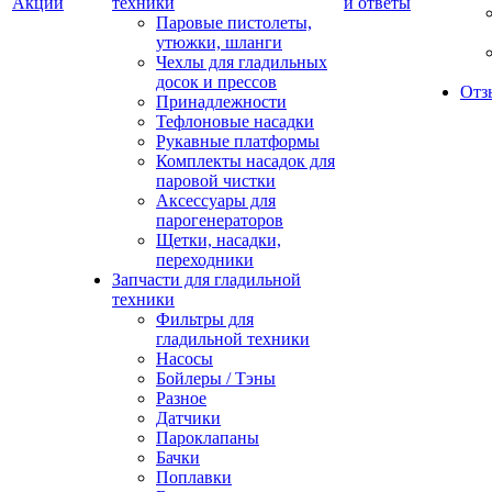
Акции
техники
и ответы
Паровые пистолеты,
утюжки, шланги
Чехлы для гладильных
досок и прессов
Отз
Принадлежности
Тефлоновые насадки
Рукавные платформы
Комплекты насадок для
паровой чистки
Аксессуары для
парогенераторов
Щетки, насадки,
переходники
Запчасти для гладильной
техники
Фильтры для
гладильной техники
Насосы
Бойлеры / Тэны
Разное
Датчики
Пароклапаны
Бачки
Поплавки