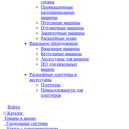
стежка
Промышленные
распошивальные
машины
Петельные машины
Пуговичные машины
Закрепочные машины
Раскройные ножи
Вязальное оборудование
Вязальные машины
Кеттельные машины
Аксессуары для вязания
ПО для вязальных
машин
Раскройные плоттеры и
аксессуары
Плоттеры
Принадлежности для
плоттеров
Войти
Каталог
Товары в акции
Гладильные системы
Утюги с парогенератором