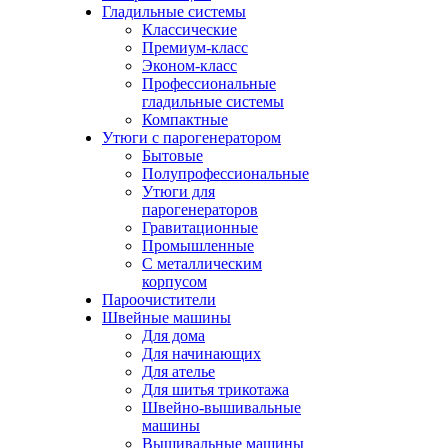
Гладильные системы
Классические
Премиум-класс
Эконом-класс
Профессиональные
гладильные системы
Компактные
Утюги с парогенератором
Бытовые
Полупрофессиональные
Утюги для
парогенераторов
Гравитационные
Промышленные
С металлическим
корпусом
Пароочистители
Швейные машины
Для дома
Для начинающих
Для ателье
Для шитья трикотажа
Швейно-вышивальные
машины
Вышивальные машины