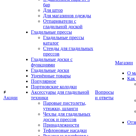
бар
Для штор
Для магазинов одежды
Отпариватели с
гладильной доской
Гладильные прессы
Гладильные прессы
каталог
Стенды для гладильных
прессов
Гладильные доски с
Магазин
функциями
Гладильные доски
О м
Уценённые товары
Как
Популярное
Портновские колодки
Аксессуары для гладильной
Вопросы
Акции
техники
и ответы
Паровые пистолеты,
утюжки, шланги
Чехлы для гладильных
досок и прессов
Отз
Принадлежности
Тефлоновые насадки
Рукавные платформы