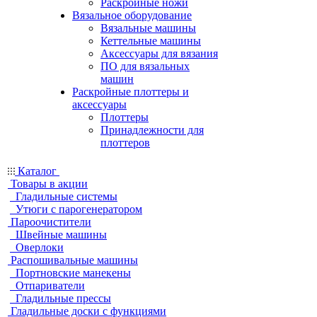
Раскройные ножи
Вязальное оборудование
Вязальные машины
Кеттельные машины
Аксессуары для вязания
ПО для вязальных
машин
Раскройные плоттеры и
аксессуары
Плоттеры
Принадлежности для
плоттеров
Каталог
Товары в акции
Гладильные системы
Утюги с парогенератором
Пароочистители
Швейные машины
Оверлоки
Распошивальные машины
Портновские манекены
Отпариватели
Гладильные прессы
Гладильные доски с функциями