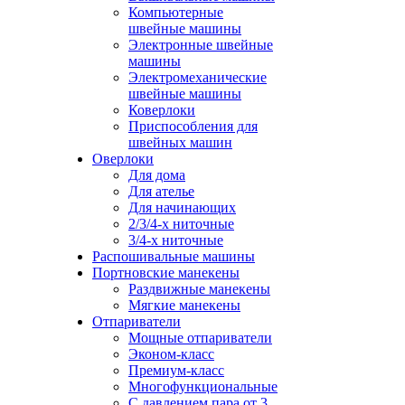
Компьютерные
швейные машины
Электронные швейные
машины
Электромеханические
швейные машины
Коверлоки
Приспособления для
швейных машин
Оверлоки
Для дома
Для ателье
Для начинающих
2/3/4-х ниточные
3/4-х ниточные
Распошивальные машины
Портновские манекены
Раздвижные манекены
Мягкие манекены
Отпариватели
Мощные отпариватели
Эконом-класс
Премиум-класс
Многофункциональные
С давлением пара от 3