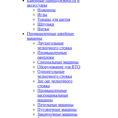
Швейные принадлежности и
аксессуары
Ножницы
Иглы
Товары для шитья
Шпульки
Нитки
Промышленные швейные
машины
Двухигольные
челночного стежка
Промышленные
оверлоки
Специальные машины
Оборудование для ВТО
Одноигольные
челночного стежка
Зиг-заг челночного
стежка
Промышленные
распошивальные
машины
Петельные машины
Пуговичные машины
Закрепочные машины