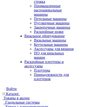
стежка
Промышленные
распошивальные
машины
Петельные машины
Пуговичные машины
Закрепочные машины
Раскройные ножи
Вязальное оборудование
Вязальные машины
Кеттельные машины
Аксессуары для вязания
ПО для вязальных
машин
Раскройные плоттеры и
аксессуары
Плоттеры
Принадлежности для
плоттеров
Войти
Каталог
Товары в акции
Гладильные системы
Утюги с парогенератором