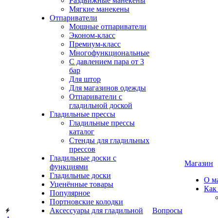
Раздвижные манекены
Мягкие манекены
Отпариватели
Мощные отпариватели
Эконом-класс
Премиум-класс
Многофункциональные
С давлением пара от 3
бар
Для штор
Для магазинов одежды
Отпариватели с
гладильной доской
Гладильные прессы
Гладильные прессы
каталог
Стенды для гладильных
прессов
Гладильные доски с
Магазин
функциями
Гладильные доски
О м
Уценённые товары
Как
Популярное
Портновские колодки
Аксессуары для гладильной
Вопросы