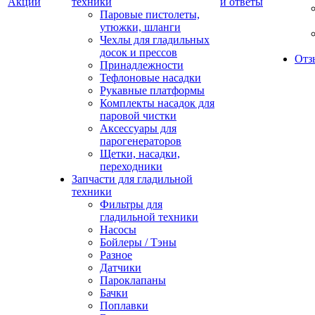
Акции
техники
и ответы
Паровые пистолеты,
утюжки, шланги
Чехлы для гладильных
досок и прессов
Отз
Принадлежности
Тефлоновые насадки
Рукавные платформы
Комплекты насадок для
паровой чистки
Аксессуары для
парогенераторов
Щетки, насадки,
переходники
Запчасти для гладильной
техники
Фильтры для
гладильной техники
Насосы
Бойлеры / Тэны
Разное
Датчики
Пароклапаны
Бачки
Поплавки