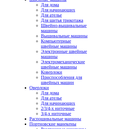
Для дома
Для начинающих
Для ателье
Для шитья трикотажа
Швейно-вышивальные
машины
Вышивальные машины
Компьютерные
швейные машины
Электронные швейные
машины
Электромеханические
швейные машины
Коверлоки
Приспособления для
швейных машин
Оверлоки
Для дома
Для ателье
Для начинающих
2/3/4-х ниточные
3/4-х ниточные
Распошивальные машины
Портновские манекены