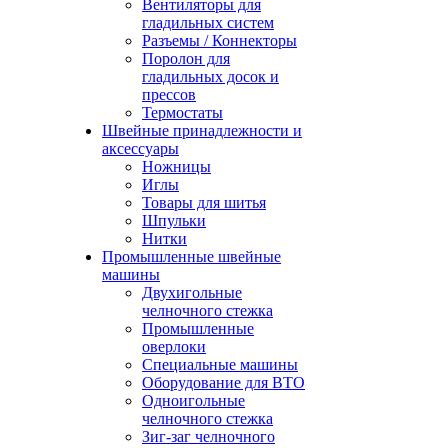
Вентиляторы для
гладильных систем
Разъемы / Коннекторы
Поролон для
гладильных досок и
прессов
Термостаты
Швейные принадлежности и
аксессуары
Ножницы
Иглы
Товары для шитья
Шпульки
Нитки
Промышленные швейные
машины
Двухигольные
челночного стежка
Промышленные
оверлоки
Специальные машины
Оборудование для ВТО
Одноигольные
челночного стежка
Зиг-заг челночного