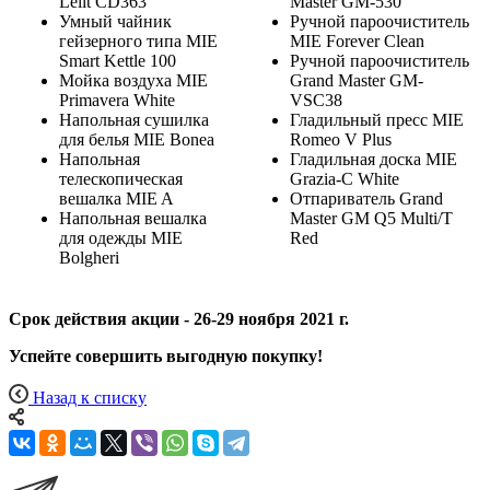
Lelit CD363
Master GM-530
Умный чайник
Ручной пароочиститель
гейзерного типа MIE
MIE Forever Clean
Smart Kettle 100
Ручной пароочиститель
Мойка воздуха MIE
Grand Master GM-
Primavera White
VSC38
Напольная сушилка
Гладильный пресс MIE
для белья MIE Bonea
Romeo V Plus
Напольная
Гладильная доска MIE
телескопическая
Grazia‑C White
вешалка MIE A
Отпариватель Grand
Напольная вешалка
Master GM Q5 Multi/T
для одежды MIE
Red
Bolgheri
Срок действия акции -
26-29 ноября 2021 г.
Успейте совершить выгодную покупку!
Назад к списку