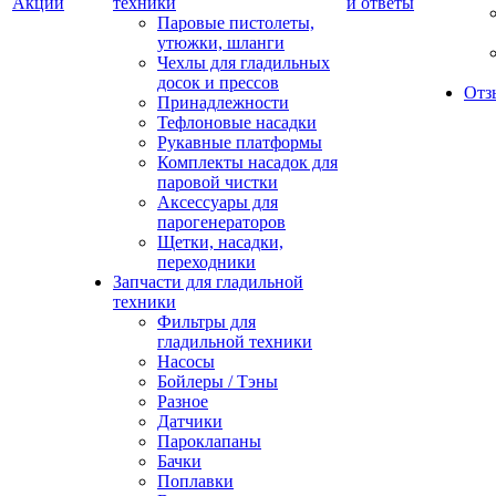
Акции
техники
и ответы
Паровые пистолеты,
утюжки, шланги
Чехлы для гладильных
досок и прессов
Отз
Принадлежности
Тефлоновые насадки
Рукавные платформы
Комплекты насадок для
паровой чистки
Аксессуары для
парогенераторов
Щетки, насадки,
переходники
Запчасти для гладильной
техники
Фильтры для
гладильной техники
Насосы
Бойлеры / Тэны
Разное
Датчики
Пароклапаны
Бачки
Поплавки