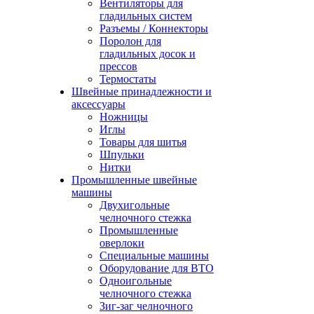
Вентиляторы для
гладильных систем
Разъемы / Коннекторы
Поролон для
гладильных досок и
прессов
Термостаты
Швейные принадлежности и
аксессуары
Ножницы
Иглы
Товары для шитья
Шпульки
Нитки
Промышленные швейные
машины
Двухигольные
челночного стежка
Промышленные
оверлоки
Специальные машины
Оборудование для ВТО
Одноигольные
челночного стежка
Зиг-заг челночного