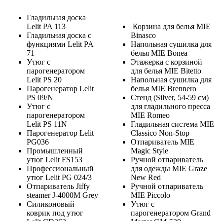
Гладильная доска
Lelit PA 113
Корзина для белья MIE
Гладильная доска с
Binasco
функциями Lelit PA
Напольная сушилка для
71
белья MIE Bonea
Утюг с
Этажерка с корзиной
парогенератором
для белья MIE Bitetto
Lelit PS 20
Напольная сушилка для
Парогенератор Lelit
белья MIE Brennero
PS 09/N
Стенд (Silver, 54-59 см)
Утюг с
для гладильного пресса
парогенератором
MIE Romeo
Lelit PS 11N
Гладильная система MIE
Парогенератор Lelit
Classico Non-Stop
PG036
Отпариватель MIE
Промышленный
Magic Style
утюг Lelit FS153
Ручной отпариватель
Профессиональный
для одежды MIE Graze
утюг Lelit PG 024/3
New Red
Отпариватель Jiffy
Ручной отпариватель
steamer J-4000M Grey
MIE Piccolo
Силиконовый
Утюг с
коврик под утюг
парогенератором Grand