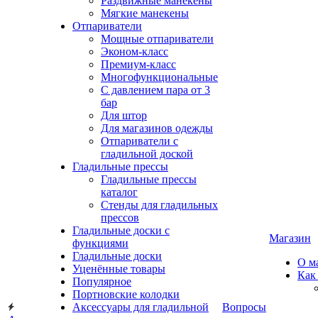
Раздвижные манекены
Мягкие манекены
Отпариватели
Мощные отпариватели
Эконом-класс
Премиум-класс
Многофункциональные
С давлением пара от 3
бар
Для штор
Для магазинов одежды
Отпариватели с
гладильной доской
Гладильные прессы
Гладильные прессы
каталог
Стенды для гладильных
прессов
Гладильные доски с
Магазин
функциями
Гладильные доски
О м
Уценённые товары
Как
Популярное
Портновские колодки
Аксессуары для гладильной
Вопросы