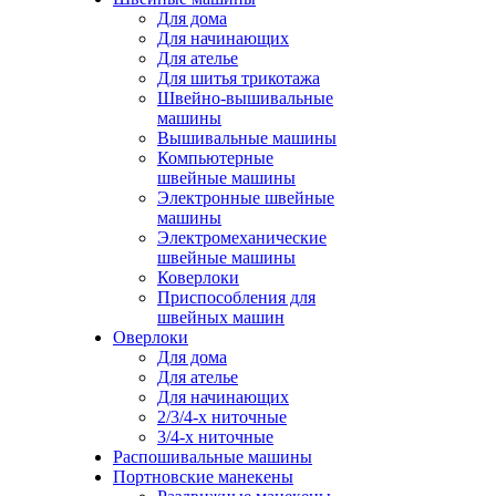
Для дома
Для начинающих
Для ателье
Для шитья трикотажа
Швейно-вышивальные
машины
Вышивальные машины
Компьютерные
швейные машины
Электронные швейные
машины
Электромеханические
швейные машины
Коверлоки
Приспособления для
швейных машин
Оверлоки
Для дома
Для ателье
Для начинающих
2/3/4-х ниточные
3/4-х ниточные
Распошивальные машины
Портновские манекены