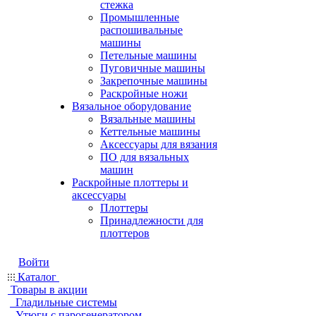
стежка
Промышленные
распошивальные
машины
Петельные машины
Пуговичные машины
Закрепочные машины
Раскройные ножи
Вязальное оборудование
Вязальные машины
Кеттельные машины
Аксессуары для вязания
ПО для вязальных
машин
Раскройные плоттеры и
аксессуары
Плоттеры
Принадлежности для
плоттеров
Войти
Каталог
Товары в акции
Гладильные системы
Утюги с парогенератором