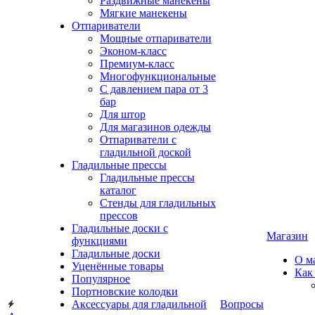
Раздвижные манекены
Мягкие манекены
Отпариватели
Мощные отпариватели
Эконом-класс
Премиум-класс
Многофункциональные
С давлением пара от 3
бар
Для штор
Для магазинов одежды
Отпариватели с
гладильной доской
Гладильные прессы
Гладильные прессы
каталог
Стенды для гладильных
прессов
Гладильные доски с
Магазин
функциями
Гладильные доски
О м
Уценённые товары
Как
Популярное
Портновские колодки
Аксессуары для гладильной
Вопросы