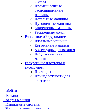
стежка
Промышленные
распошивальные
машины
Петельные машины
Пуговичные машины
Закрепочные машины
Раскройные ножи
Вязальное оборудование
Вязальные машины
Кеттельные машины
Аксессуары для вязания
ПО для вязальных
машин
Раскройные плоттеры и
аксессуары
Плоттеры
Принадлежности для
плоттеров
Войти
Каталог
Товары в акции
Гладильные системы
Утюги с парогенератором