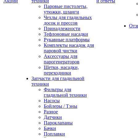
Акции
техники
и ответы
Паровые пистолеты,
утюжки, шланги
Чехлы для гладильных
досок и прессов
Отз
Принадлежности
Тефлоновые насадки
Рукавные платформы
Комплекты насадок для
паровой чистки
Аксессуары для
парогенераторов
Щетки, насадки,
переходники
Запчасти для гладильной
техники
Фильтры для
гладильной техники
Насосы
Бойлеры / Тэны
Разное
Датчики
Пароклапаны
Бачки
Поплавки