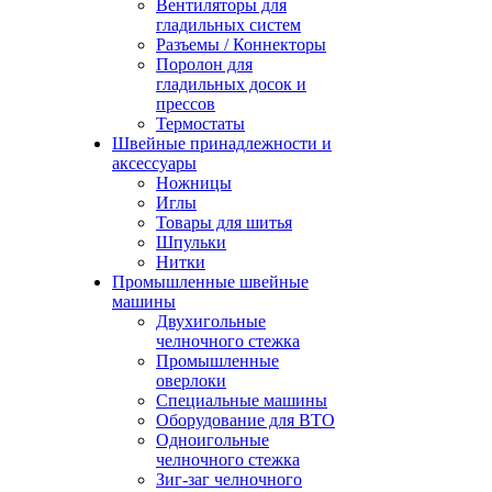
Вентиляторы для
гладильных систем
Разъемы / Коннекторы
Поролон для
гладильных досок и
прессов
Термостаты
Швейные принадлежности и
аксессуары
Ножницы
Иглы
Товары для шитья
Шпульки
Нитки
Промышленные швейные
машины
Двухигольные
челночного стежка
Промышленные
оверлоки
Специальные машины
Оборудование для ВТО
Одноигольные
челночного стежка
Зиг-заг челночного