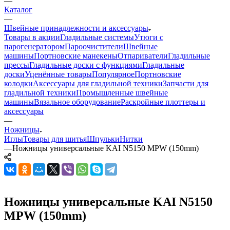
—
Каталог
—
Швейные принадлежности и аксессуары
Товары в акции
Гладильные системы
Утюги с
парогенератором
Пароочистители
Швейные
машины
Портновские манекены
Отпариватели
Гладильные
прессы
Гладильные доски с функциями
Гладильные
доски
Уценённые товары
Популярное
Портновские
колодки
Аксессуары для гладильной техники
Запчасти для
гладильной техники
Промышленные швейные
машины
Вязальное оборудование
Раскройные плоттеры и
аксессуары
—
Ножницы
Иглы
Товары для шитья
Шпульки
Нитки
—
Ножницы универсальные KAI N5150 MPW (150mm)
Ножницы универсальные KAI N5150
MPW (150mm)