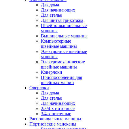
Для дома
Для начинающих
Для ателье
Для шитья трикотажа
Швейно-вышивальные
машины
Вышивальные машины
Компьютерные
швейные машины
Электронные швейные
машины
Электромеханические
швейные машины
Коверлоки
Приспособления для
швейных машин
Оверлоки
Для дома
Для ателье
Для начинающих
2/3/4-х ниточные
3/4-х ниточные
Распошивальные машины
Портновские манекены