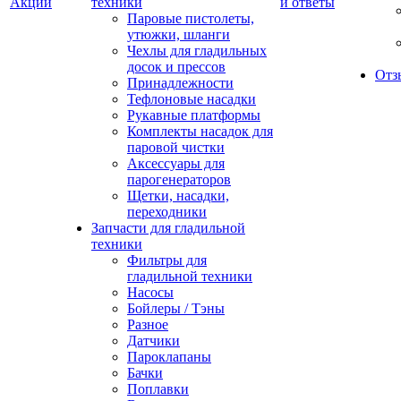
Акции
техники
и ответы
Паровые пистолеты,
утюжки, шланги
Чехлы для гладильных
досок и прессов
Отз
Принадлежности
Тефлоновые насадки
Рукавные платформы
Комплекты насадок для
паровой чистки
Аксессуары для
парогенераторов
Щетки, насадки,
переходники
Запчасти для гладильной
техники
Фильтры для
гладильной техники
Насосы
Бойлеры / Тэны
Разное
Датчики
Пароклапаны
Бачки
Поплавки