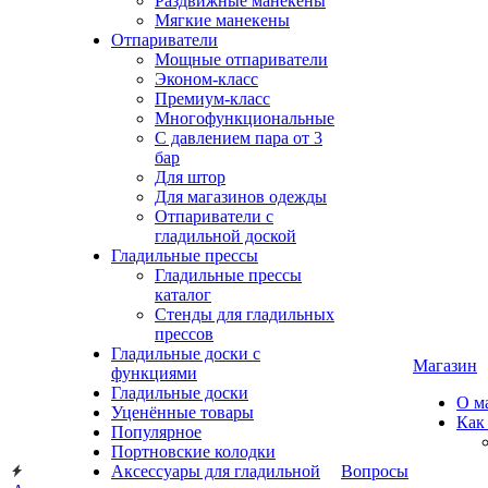
Раздвижные манекены
Мягкие манекены
Отпариватели
Мощные отпариватели
Эконом-класс
Премиум-класс
Многофункциональные
С давлением пара от 3
бар
Для штор
Для магазинов одежды
Отпариватели с
гладильной доской
Гладильные прессы
Гладильные прессы
каталог
Стенды для гладильных
прессов
Гладильные доски с
Магазин
функциями
Гладильные доски
О м
Уценённые товары
Как
Популярное
Портновские колодки
Аксессуары для гладильной
Вопросы