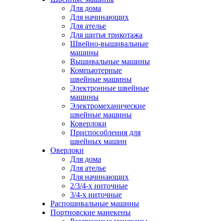
Для дома
Для начинающих
Для ателье
Для шитья трикотажа
Швейно-вышивальные
машины
Вышивальные машины
Компьютерные
швейные машины
Электронные швейные
машины
Электромеханические
швейные машины
Коверлоки
Приспособления для
швейных машин
Оверлоки
Для дома
Для ателье
Для начинающих
2/3/4-х ниточные
3/4-х ниточные
Распошивальные машины
Портновские манекены