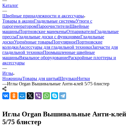
—
Каталог
—
Швейные принадлежности и аксессуары
Товары в акции
Гладильные системы
Утюги с
парогенератором
Пароочистители
Швейные
машины
Портновские манекены
Отпариватели
Гладильные
прессы
Гладильные доски с функциями
Гладильные
доски
Уценённые товары
Популярное
Портновские
колодки
Аксессуары для гладильной техники
Запчасти для
гладильной техники
Промышленные швейные
машины
Вязальное оборудование
Раскройные плоттеры и
аксессуары
—
Иглы
Ножницы
Товары для шитья
Шпульки
Нитки
—
Иглы Organ Вышивальные Анти-клей 5/75 блистер
Иглы Organ Вышивальные Анти-клей
5/75 блистер