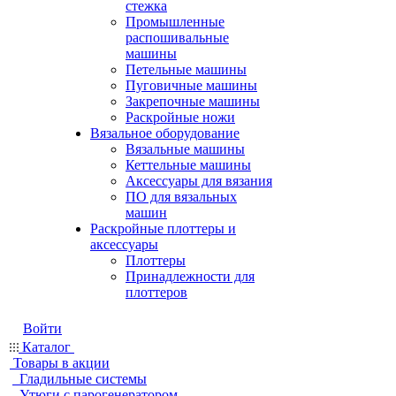
стежка
Промышленные
распошивальные
машины
Петельные машины
Пуговичные машины
Закрепочные машины
Раскройные ножи
Вязальное оборудование
Вязальные машины
Кеттельные машины
Аксессуары для вязания
ПО для вязальных
машин
Раскройные плоттеры и
аксессуары
Плоттеры
Принадлежности для
плоттеров
Войти
Каталог
Товары в акции
Гладильные системы
Утюги с парогенератором