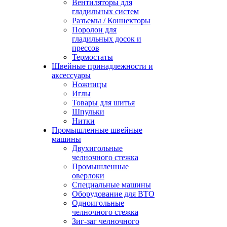
Вентиляторы для
гладильных систем
Разъемы / Коннекторы
Поролон для
гладильных досок и
прессов
Термостаты
Швейные принадлежности и
аксессуары
Ножницы
Иглы
Товары для шитья
Шпульки
Нитки
Промышленные швейные
машины
Двухигольные
челночного стежка
Промышленные
оверлоки
Специальные машины
Оборудование для ВТО
Одноигольные
челночного стежка
Зиг-заг челночного