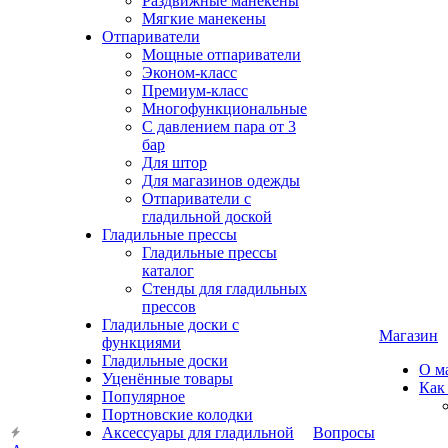
Раздвижные манекены
Мягкие манекены
Отпариватели
Мощные отпариватели
Эконом-класс
Премиум-класс
Многофункциональные
С давлением пара от 3
бар
Для штор
Для магазинов одежды
Отпариватели с
гладильной доской
Гладильные прессы
Гладильные прессы
каталог
Стенды для гладильных
прессов
Гладильные доски с
Магазин
функциями
Гладильные доски
О м
Уценённые товары
Как
Популярное
Портновские колодки
Аксессуары для гладильной
Вопросы