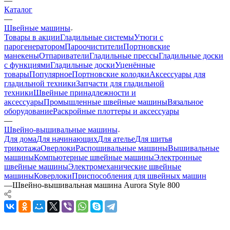
—
Каталог
—
Швейные машины
Товары в акции
Гладильные системы
Утюги с
парогенератором
Пароочистители
Портновские
манекены
Отпариватели
Гладильные прессы
Гладильные доски
с функциями
Гладильные доски
Уценённые
товары
Популярное
Портновские колодки
Аксессуары для
гладильной техники
Запчасти для гладильной
техники
Швейные принадлежности и
аксессуары
Промышленные швейные машины
Вязальное
оборудование
Раскройные плоттеры и аксессуары
—
Швейно-вышивальные машины
Для дома
Для начинающих
Для ателье
Для шитья
трикотажа
Оверлоки
Распошивальные машины
Вышивальные
машины
Компьютерные швейные машины
Электронные
швейные машины
Электромеханические швейные
машины
Коверлоки
Приспособления для швейных машин
—
Швейно-вышивальная машина Aurora Style 800