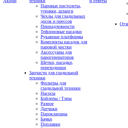
Акции
техники
и ответы
Паровые пистолеты,
утюжки, шланги
Чехлы для гладильных
досок и прессов
Отз
Принадлежности
Тефлоновые насадки
Рукавные платформы
Комплекты насадок для
паровой чистки
Аксессуары для
парогенераторов
Щетки, насадки,
переходники
Запчасти для гладильной
техники
Фильтры для
гладильной техники
Насосы
Бойлеры / Тэны
Разное
Датчики
Пароклапаны
Бачки
Поплавки