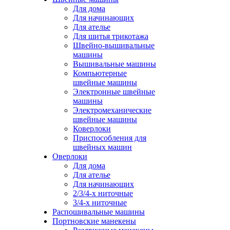
Для дома
Для начинающих
Для ателье
Для шитья трикотажа
Швейно-вышивальные
машины
Вышивальные машины
Компьютерные
швейные машины
Электронные швейные
машины
Электромеханические
швейные машины
Коверлоки
Приспособления для
швейных машин
Оверлоки
Для дома
Для ателье
Для начинающих
2/3/4-х ниточные
3/4-х ниточные
Распошивальные машины
Портновские манекены