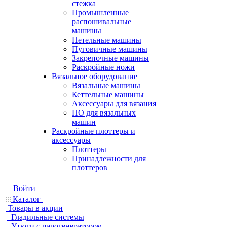
стежка
Промышленные
распошивальные
машины
Петельные машины
Пуговичные машины
Закрепочные машины
Раскройные ножи
Вязальное оборудование
Вязальные машины
Кеттельные машины
Аксессуары для вязания
ПО для вязальных
машин
Раскройные плоттеры и
аксессуары
Плоттеры
Принадлежности для
плоттеров
Войти
Каталог
Товары в акции
Гладильные системы
Утюги с парогенератором