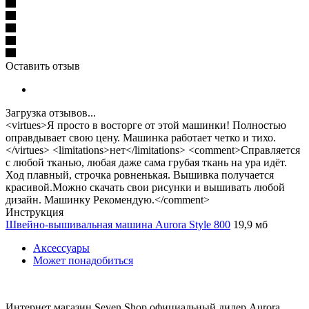
Оставить отзыв
Загрузка отзывов...
<virtues>Я просто в восторге от этой машинки! Полностью
оправдывает свою цену. Машинка работает четко и тихо.
</virtues> <limitations>нет</limitations> <comment>Справляется
с любой тканью, любая даже сама грубая ткань на ура идёт.
Ход плавный, строчка ровненькая. Вышивка получается
красивой.Можно скачать свои рисунки и вышивать любой
дизайн. Машинку Рекомендую.</comment>
Инструкция
Швейно-вышивальная машина Aurora Style 800
19,9 мб
Аксессуары
Может понадобиться
Интернет магазин Seven Shop официальный дилер Aurora