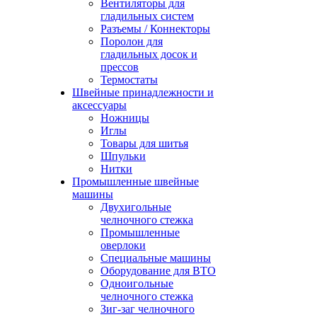
Вентиляторы для
гладильных систем
Разъемы / Коннекторы
Поролон для
гладильных досок и
прессов
Термостаты
Швейные принадлежности и
аксессуары
Ножницы
Иглы
Товары для шитья
Шпульки
Нитки
Промышленные швейные
машины
Двухигольные
челночного стежка
Промышленные
оверлоки
Специальные машины
Оборудование для ВТО
Одноигольные
челночного стежка
Зиг-заг челночного