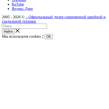
RuTube
Яндекс.Дзен
2005 - 2026 ©
– Официальный дилер современной швейной и
гладильной техники
Найти
Мы используем cookies
?
ОК