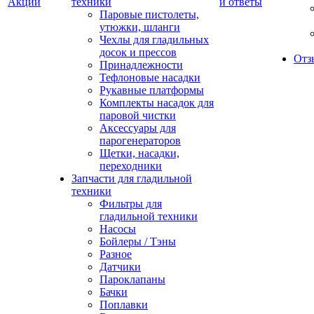
Акции
техники
и ответы
Паровые пистолеты,
утюжки, шланги
Чехлы для гладильных
досок и прессов
Отз
Принадлежности
Тефлоновые насадки
Рукавные платформы
Комплекты насадок для
паровой чистки
Аксессуары для
парогенераторов
Щетки, насадки,
переходники
Запчасти для гладильной
техники
Фильтры для
гладильной техники
Насосы
Бойлеры / Тэны
Разное
Датчики
Пароклапаны
Бачки
Поплавки