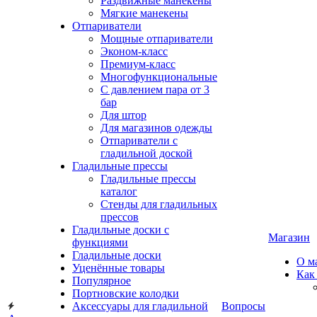
Раздвижные манекены
Мягкие манекены
Отпариватели
Мощные отпариватели
Эконом-класс
Премиум-класс
Многофункциональные
С давлением пара от 3
бар
Для штор
Для магазинов одежды
Отпариватели с
гладильной доской
Гладильные прессы
Гладильные прессы
каталог
Стенды для гладильных
прессов
Гладильные доски с
Магазин
функциями
Гладильные доски
О м
Уценённые товары
Как
Популярное
Портновские колодки
Аксессуары для гладильной
Вопросы