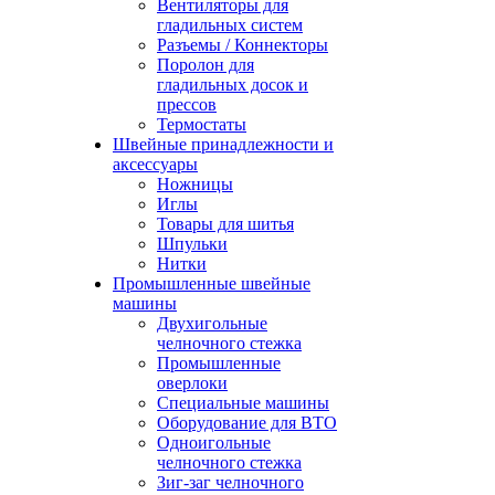
Вентиляторы для
гладильных систем
Разъемы / Коннекторы
Поролон для
гладильных досок и
прессов
Термостаты
Швейные принадлежности и
аксессуары
Ножницы
Иглы
Товары для шитья
Шпульки
Нитки
Промышленные швейные
машины
Двухигольные
челночного стежка
Промышленные
оверлоки
Специальные машины
Оборудование для ВТО
Одноигольные
челночного стежка
Зиг-заг челночного