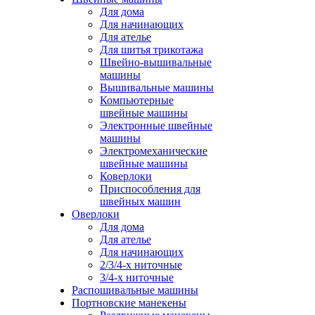
Для дома
Для начинающих
Для ателье
Для шитья трикотажа
Швейно-вышивальные
машины
Вышивальные машины
Компьютерные
швейные машины
Электронные швейные
машины
Электромеханические
швейные машины
Коверлоки
Приспособления для
швейных машин
Оверлоки
Для дома
Для ателье
Для начинающих
2/3/4-х ниточные
3/4-х ниточные
Распошивальные машины
Портновские манекены