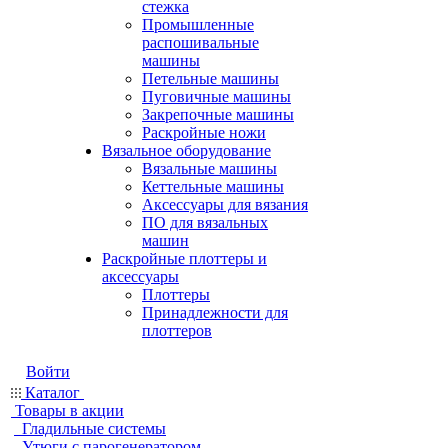
стежка
Промышленные
распошивальные
машины
Петельные машины
Пуговичные машины
Закрепочные машины
Раскройные ножи
Вязальное оборудование
Вязальные машины
Кеттельные машины
Аксессуары для вязания
ПО для вязальных
машин
Раскройные плоттеры и
аксессуары
Плоттеры
Принадлежности для
плоттеров
Войти
Каталог
Товары в акции
Гладильные системы
Утюги с парогенератором