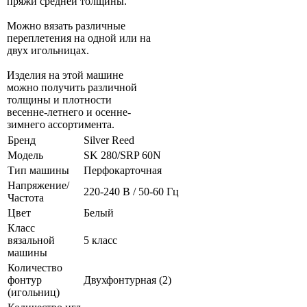
пряжи средней толщины.
Можно вязать различные
переплетения на одной или на
двух игольницах.
Изделия на этой машине
можно получить различной
толщины и плотности
весенне-летнего и осенне-
зимнего ассортимента.
Бренд
Silver Reed
Модель
SK 280/SRP 60N
Тип машины
Перфокарточная
Напряжение/
220-240 В / 50-60 Гц
Частота
Цвет
Белый
Класс
вязальной
5 класс
машины
Количество
фонтур
Двухфонтурная (2)
(игольниц)