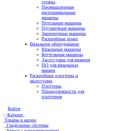
стежка
Промышленные
распошивальные
машины
Петельные машины
Пуговичные машины
Закрепочные машины
Раскройные ножи
Вязальное оборудование
Вязальные машины
Кеттельные машины
Аксессуары для вязания
ПО для вязальных
машин
Раскройные плоттеры и
аксессуары
Плоттеры
Принадлежности для
плоттеров
Войти
Каталог
Товары в акции
Гладильные системы
Утюги с парогенератором