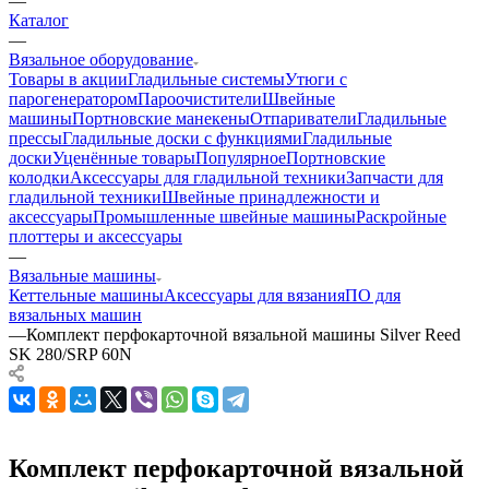
—
Каталог
—
Вязальное оборудование
Товары в акции
Гладильные системы
Утюги с
парогенератором
Пароочистители
Швейные
машины
Портновские манекены
Отпариватели
Гладильные
прессы
Гладильные доски с функциями
Гладильные
доски
Уценённые товары
Популярное
Портновские
колодки
Аксессуары для гладильной техники
Запчасти для
гладильной техники
Швейные принадлежности и
аксессуары
Промышленные швейные машины
Раскройные
плоттеры и аксессуары
—
Вязальные машины
Кеттельные машины
Аксессуары для вязания
ПО для
вязальных машин
—
Комплект перфокарточной вязальной машины Silver Reed
SK 280/SRP 60N
Комплект перфокарточной вязальной