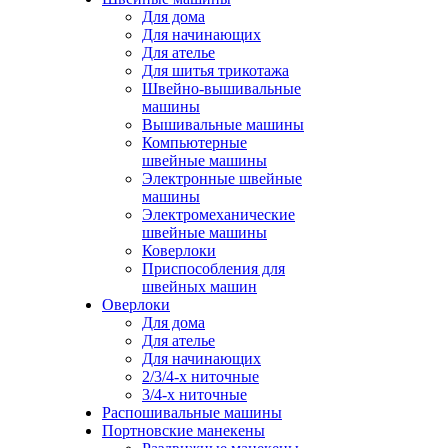
Для дома
Для начинающих
Для ателье
Для шитья трикотажа
Швейно-вышивальные
машины
Вышивальные машины
Компьютерные
швейные машины
Электронные швейные
машины
Электромеханические
швейные машины
Коверлоки
Приспособления для
швейных машин
Оверлоки
Для дома
Для ателье
Для начинающих
2/3/4-х ниточные
3/4-х ниточные
Распошивальные машины
Портновские манекены