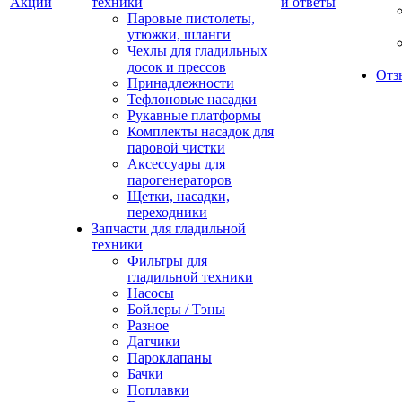
Акции
техники
и ответы
Паровые пистолеты,
утюжки, шланги
Чехлы для гладильных
досок и прессов
Отз
Принадлежности
Тефлоновые насадки
Рукавные платформы
Комплекты насадок для
паровой чистки
Аксессуары для
парогенераторов
Щетки, насадки,
переходники
Запчасти для гладильной
техники
Фильтры для
гладильной техники
Насосы
Бойлеры / Тэны
Разное
Датчики
Пароклапаны
Бачки
Поплавки