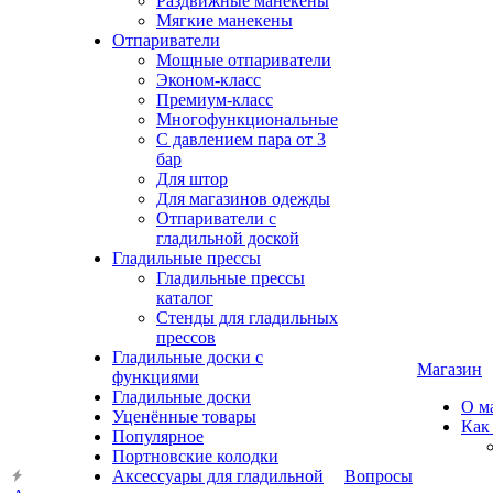
Раздвижные манекены
Мягкие манекены
Отпариватели
Мощные отпариватели
Эконом-класс
Премиум-класс
Многофункциональные
С давлением пара от 3
бар
Для штор
Для магазинов одежды
Отпариватели с
гладильной доской
Гладильные прессы
Гладильные прессы
каталог
Стенды для гладильных
прессов
Гладильные доски с
Магазин
функциями
Гладильные доски
О м
Уценённые товары
Как
Популярное
Портновские колодки
Аксессуары для гладильной
Вопросы