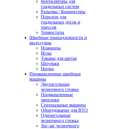
Вентиляторы для
гладильных систем
Разъемы / Коннекторы
Поролон для
гладильных досок и
прессов
Термостаты
Швейные принадлежности и
аксессуары
Ножницы
Иглы
Товары для шитья
Шпульки
Нитки
Промышленные швейные
машины
Двухигольные
челночного стежка
Промышленные
оверлоки
Специальные машины
Оборудование для ВТО
Одноигольные
челночного стежка
Зиг-заг челночного