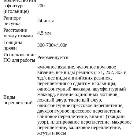
Количество игл
в фонтуре
200
(игольнице)
Раппорт
24 иглы
рисунка
Расстояние
4,5 мм
между иглами
Толщина
300-700м/100г
пряжи
Использование
Рекомендуется
ПО для работы
чулочное вязание, чулочное круговое
вязание, все виды резинок (1х1, 2х2, 3х3 и
т.д.), все виды английских резинок,
переплетения со сдвигом игольницы,
однофонтурный жаккард, двухфонтурный
жаккард, вязание одиночных мотивов,
Виды
ложный ажур, тисненый ажур,
переплетений
однофонтурное прессовое переплетение,
двухфонтурное прессовое переплетение,
слиповое переплетение, вивинг (ткацкий
узор), платированое переплетение, махровое
переплетение, валиковое переплетение,
жгуты и косы