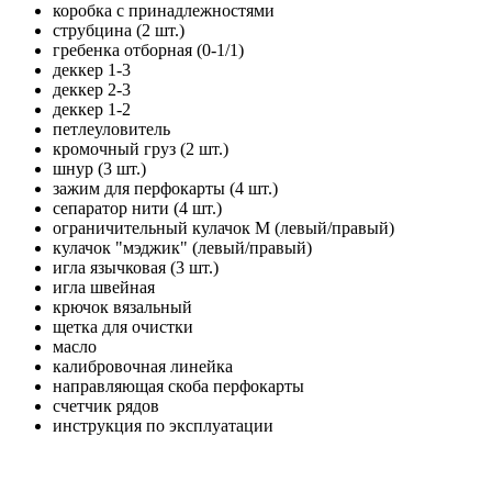
коробка с принадлежностями
струбцина (2 шт.)
гребенка отборная (0-1/1)
деккер 1-3
деккер 2-3
деккер 1-2
петлеуловитель
кромочный груз (2 шт.)
шнур (3 шт.)
зажим для перфокарты (4 шт.)
сепаратор нити (4 шт.)
ограничительный кулачок М (левый/правый)
кулачок "мэджик" (левый/правый)
игла язычковая (3 шт.)
игла швейная
крючок вязальный
щетка для очистки
масло
калибровочная линейка
направляющая скоба перфокарты
счетчик рядов
инструкция по эксплуатации