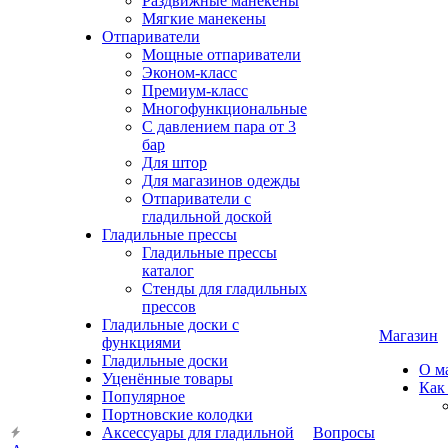
Раздвижные манекены
Мягкие манекены
Отпариватели
Мощные отпариватели
Эконом-класс
Премиум-класс
Многофункциональные
С давлением пара от 3
бар
Для штор
Для магазинов одежды
Отпариватели с
гладильной доской
Гладильные прессы
Гладильные прессы
каталог
Стенды для гладильных
прессов
Гладильные доски с
Магазин
функциями
Гладильные доски
О м
Уценённые товары
Как
Популярное
Портновские колодки
Аксессуары для гладильной
Вопросы