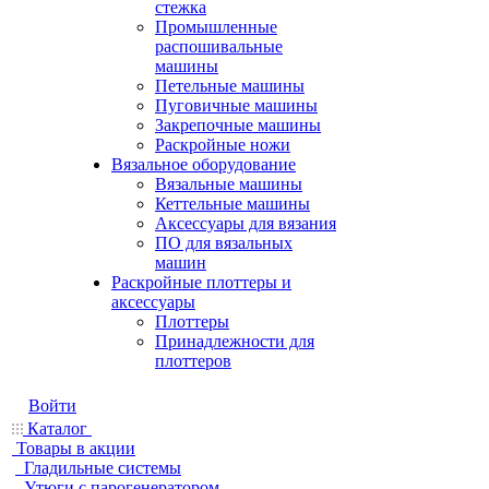
стежка
Промышленные
распошивальные
машины
Петельные машины
Пуговичные машины
Закрепочные машины
Раскройные ножи
Вязальное оборудование
Вязальные машины
Кеттельные машины
Аксессуары для вязания
ПО для вязальных
машин
Раскройные плоттеры и
аксессуары
Плоттеры
Принадлежности для
плоттеров
Войти
Каталог
Товары в акции
Гладильные системы
Утюги с парогенератором