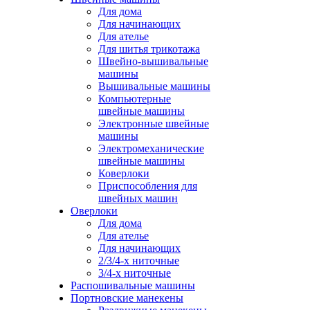
Для дома
Для начинающих
Для ателье
Для шитья трикотажа
Швейно-вышивальные
машины
Вышивальные машины
Компьютерные
швейные машины
Электронные швейные
машины
Электромеханические
швейные машины
Коверлоки
Приспособления для
швейных машин
Оверлоки
Для дома
Для ателье
Для начинающих
2/3/4-х ниточные
3/4-х ниточные
Распошивальные машины
Портновские манекены