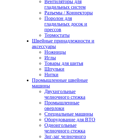
Вентиляторы для
гладильных систем
Разъемы / Коннекторы
Поролон для
гладильных досок и
прессов
Термостаты
Швейные принадлежности и
аксессуары
Ножницы
Иглы
Товары для шитья
Шпульки
Нитки
Промышленные швейные
машины
Двухигольные
челночного стежка
Промышленные
оверлоки
Специальные машины
Оборудование для ВТО
Одноигольные
челночного стежка
Зиг-заг челночного