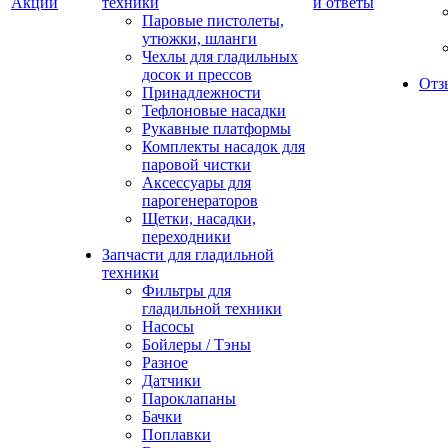
Акции
техники
и ответы
Паровые пистолеты,
утюжки, шланги
Чехлы для гладильных
досок и прессов
Отз
Принадлежности
Тефлоновые насадки
Рукавные платформы
Комплекты насадок для
паровой чистки
Аксессуары для
парогенераторов
Щетки, насадки,
переходники
Запчасти для гладильной
техники
Фильтры для
гладильной техники
Насосы
Бойлеры / Тэны
Разное
Датчики
Пароклапаны
Бачки
Поплавки