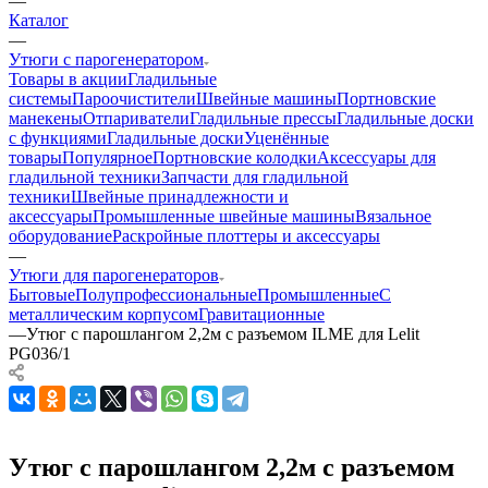
—
Каталог
—
Утюги с парогенератором
Товары в акции
Гладильные
системы
Пароочистители
Швейные машины
Портновские
манекены
Отпариватели
Гладильные прессы
Гладильные доски
с функциями
Гладильные доски
Уценённые
товары
Популярное
Портновские колодки
Аксессуары для
гладильной техники
Запчасти для гладильной
техники
Швейные принадлежности и
аксессуары
Промышленные швейные машины
Вязальное
оборудование
Раскройные плоттеры и аксессуары
—
Утюги для парогенераторов
Бытовые
Полупрофессиональные
Промышленные
С
металлическим корпусом
Гравитационные
—
Утюг с парошлангом 2,2м с разъемом ILME для Lelit
PG036/1
Утюг с парошлангом 2,2м с разъемом