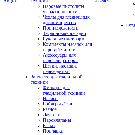
Акции
техники
и ответы
Паровые пистолеты,
утюжки, шланги
Чехлы для гладильных
досок и прессов
Отз
Принадлежности
Тефлоновые насадки
Рукавные платформы
Комплекты насадок для
паровой чистки
Аксессуары для
парогенераторов
Щетки, насадки,
переходники
Запчасти для гладильной
техники
Фильтры для
гладильной техники
Насосы
Бойлеры / Тэны
Разное
Датчики
Пароклапаны
Бачки
Поплавки