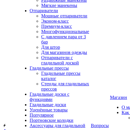
Раздвижные манекены
Мягкие манекены
Отпариватели
Мощные отпариватели
Эконом-класс
Премиум-класс
Многофункциональные
С давлением пара от 3
бар
Для штор
Для магазинов одежды
Отпариватели с
гладильной доской
Гладильные прессы
Гладильные прессы
каталог
Стенды для гладильных
прессов
Гладильные доски с
Магазин
функциями
Гладильные доски
О м
Уценённые товары
Как
Популярное
Портновские колодки
Аксессуары для гладильной
Вопросы