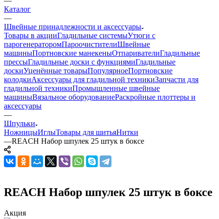
—
Каталог
—
Швейные принадлежности и аксессуары
Товары в акции
Гладильные системы
Утюги с
парогенератором
Пароочистители
Швейные
машины
Портновские манекены
Отпариватели
Гладильные
прессы
Гладильные доски с функциями
Гладильные
доски
Уценённые товары
Популярное
Портновские
колодки
Аксессуары для гладильной техники
Запчасти для
гладильной техники
Промышленные швейные
машины
Вязальное оборудование
Раскройные плоттеры и
аксессуары
—
Шпульки
Ножницы
Иглы
Товары для шитья
Нитки
—
REACH Набор шпулек 25 штук в боксе
REACH Набор шпулек 25 штук в боксе
Акция