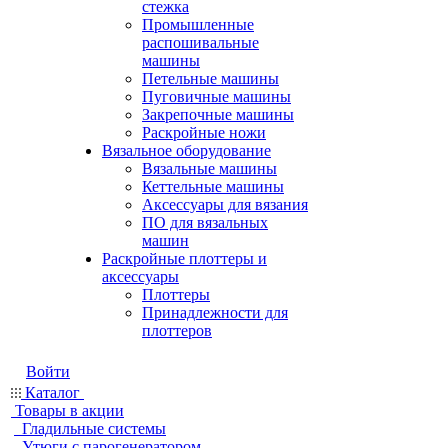
стежка
Промышленные
распошивальные
машины
Петельные машины
Пуговичные машины
Закрепочные машины
Раскройные ножи
Вязальное оборудование
Вязальные машины
Кеттельные машины
Аксессуары для вязания
ПО для вязальных
машин
Раскройные плоттеры и
аксессуары
Плоттеры
Принадлежности для
плоттеров
Войти
Каталог
Товары в акции
Гладильные системы
Утюги с парогенератором