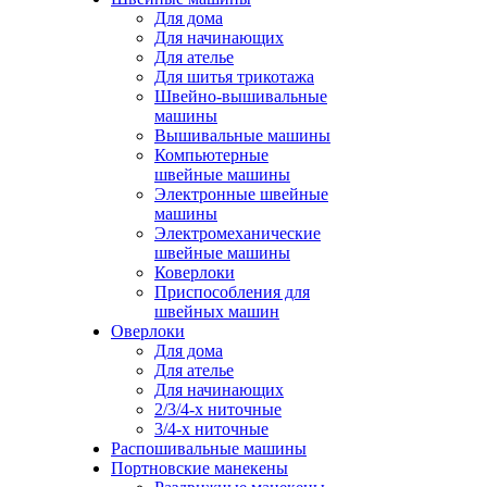
Для дома
Для начинающих
Для ателье
Для шитья трикотажа
Швейно-вышивальные
машины
Вышивальные машины
Компьютерные
швейные машины
Электронные швейные
машины
Электромеханические
швейные машины
Коверлоки
Приспособления для
швейных машин
Оверлоки
Для дома
Для ателье
Для начинающих
2/3/4-х ниточные
3/4-х ниточные
Распошивальные машины
Портновские манекены