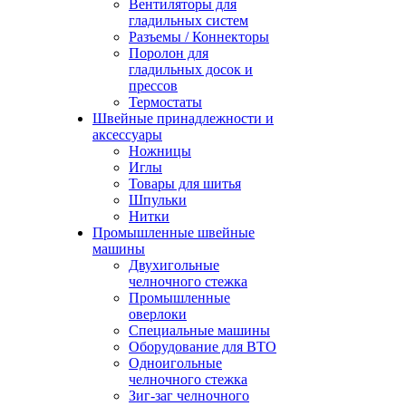
Вентиляторы для
гладильных систем
Разъемы / Коннекторы
Поролон для
гладильных досок и
прессов
Термостаты
Швейные принадлежности и
аксессуары
Ножницы
Иглы
Товары для шитья
Шпульки
Нитки
Промышленные швейные
машины
Двухигольные
челночного стежка
Промышленные
оверлоки
Специальные машины
Оборудование для ВТО
Одноигольные
челночного стежка
Зиг-заг челночного