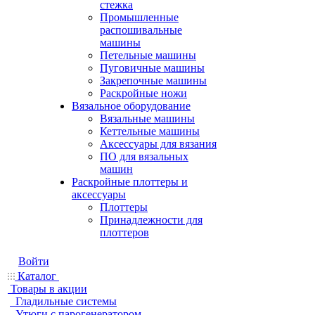
стежка
Промышленные
распошивальные
машины
Петельные машины
Пуговичные машины
Закрепочные машины
Раскройные ножи
Вязальное оборудование
Вязальные машины
Кеттельные машины
Аксессуары для вязания
ПО для вязальных
машин
Раскройные плоттеры и
аксессуары
Плоттеры
Принадлежности для
плоттеров
Войти
Каталог
Товары в акции
Гладильные системы
Утюги с парогенератором