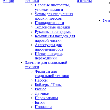
Акции
техники
и ответы
Паровые пистолеты,
утюжки, шланги
Чехлы для гладильных
досок и прессов
Отз
Принадлежности
Тефлоновые насадки
Рукавные платформы
Комплекты насадок для
паровой чистки
Аксессуары для
парогенераторов
Щетки, насадки,
переходники
Запчасти для гладильной
техники
Фильтры для
гладильной техники
Насосы
Бойлеры / Тэны
Разное
Датчики
Пароклапаны
Бачки
Поплавки