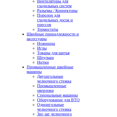
Вентиляторы для
гладильных систем
Разъемы / Коннекторы
Поролон для
гладильных досок и
прессов
Термостаты
Швейные принадлежности и
аксессуары
Ножницы
Иглы
Товары для шитья
Шпульки
Нитки
Промышленные швейные
машины
Двухигольные
челночного стежка
Промышленные
оверлоки
Специальные машины
Оборудование для ВТО
Одноигольные
челночного стежка
Зиг-заг челночного