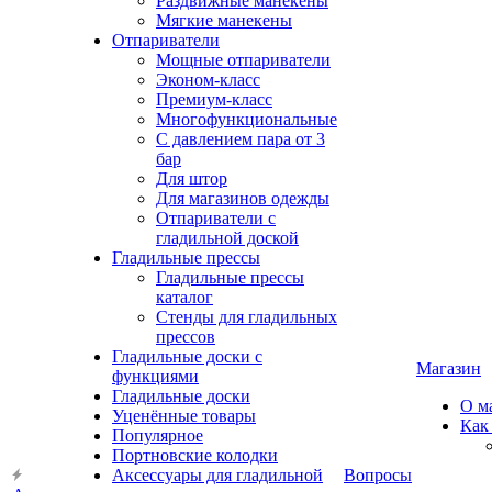
Раздвижные манекены
Мягкие манекены
Отпариватели
Мощные отпариватели
Эконом-класс
Премиум-класс
Многофункциональные
С давлением пара от 3
бар
Для штор
Для магазинов одежды
Отпариватели с
гладильной доской
Гладильные прессы
Гладильные прессы
каталог
Стенды для гладильных
прессов
Гладильные доски с
Магазин
функциями
Гладильные доски
О м
Уценённые товары
Как
Популярное
Портновские колодки
Аксессуары для гладильной
Вопросы