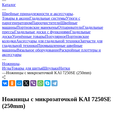
—
Каталог
—
Швейные принадлежности и аксессуары
Товары в акции
Гладильные системы
Утюги с
парогенератором
Пароочистители
Швейные
машины
Портновские манекены
Отпариватели
Гладильные
прессы
Гладильные доски с функциями
Гладильные
доски
Уценённые товары
Популярное
Портновские
колодки
Аксессуары для гладильной техники
Запчасти для
гладильной техники
Промышленные швейные
машины
Вязальное оборудование
Раскройные плоттеры и
аксессуары
—
Ножницы
Иглы
Товары для шитья
Шпульки
Нитки
—
Ножницы с микрозаточкой KAI 7250SE (250mm)
Ножницы с микрозаточкой KAI 7250SE
(250mm)