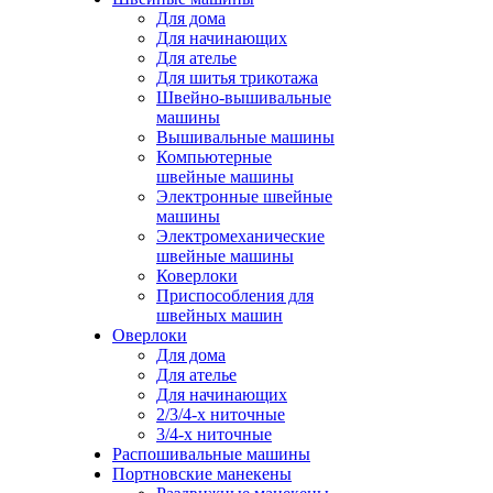
Для дома
Для начинающих
Для ателье
Для шитья трикотажа
Швейно-вышивальные
машины
Вышивальные машины
Компьютерные
швейные машины
Электронные швейные
машины
Электромеханические
швейные машины
Коверлоки
Приспособления для
швейных машин
Оверлоки
Для дома
Для ателье
Для начинающих
2/3/4-х ниточные
3/4-х ниточные
Распошивальные машины
Портновские манекены