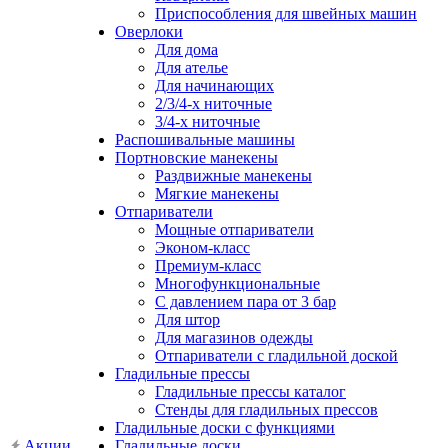
Приспособления для швейных машин
Оверлоки
Для дома
Для ателье
Для начинающих
2/3/4-х ниточные
3/4-х ниточные
Распошивальные машины
Портновские манекены
Раздвижные манекены
Мягкие манекены
Отпариватели
Мощные отпариватели
Эконом-класс
Премиум-класс
Многофункциональные
С давлением пара от 3 бар
Для штор
Для магазинов одежды
Отпариватели с гладильной доской
Гладильные прессы
Гладильные прессы каталог
Стенды для гладильных прессов
Гладильные доски с функциями
Акции
Гладильные доски